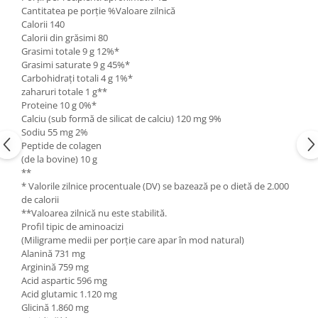
Cantitatea pe porție %Valoare zilnică
Calorii 140
Calorii din grăsimi 80
Grasimi totale 9 g 12%*
Grasimi saturate 9 g 45%*
Carbohidrați totali 4 g 1%*
zaharuri totale 1 g**
Proteine 10 g 0%*
Calciu (sub formă de silicat de calciu) 120 mg 9%
Sodiu 55 mg 2%
Peptide de colagen
(de la bovine) 10 g
**
* Valorile zilnice procentuale (DV) se bazează pe o dietă de 2.000
de calorii
**Valoarea zilnică nu este stabilită.
Profil tipic de aminoacizi
(Miligrame medii per porție care apar în mod natural)
Alanină 731 mg
Arginină 759 mg
Acid aspartic 596 mg
Acid glutamic 1.120 mg
Glicină 1.860 mg