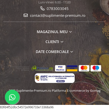
Luni-Vineri 9,00 - 17,00
0783003045
contact@suplimente-premium.ro
MAGAZINUL MEU
CLIENTI
DATE COMERCIALE
2025 Suplimente-Premium.ro
Platforma E-commerce by Gomag
83fd4f52dbc54572e996733e13368a96