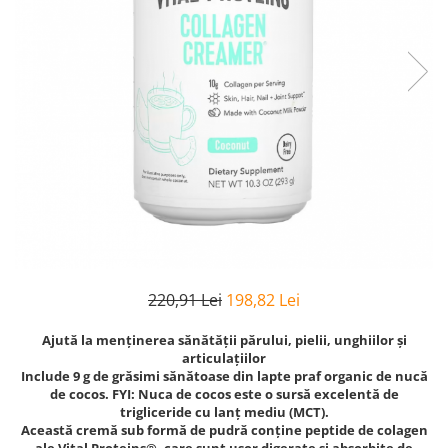
Goli
Healthy Origins
Herbix
Jarrow Formulas
Life Extension
Natrol
Neocell
Nordic Naturals
OLY
Perfect KETO
220,91 Lei
198,82 Lei
Pileje Laboratoire
Ajută la menținerea sănătății părului, pielii, unghiilor și
Pro Tan
articulațiilor
Pure Nutrition USA
Include 9 g de grăsimi sănătoase din lapte praf organic de nucă
de cocos. FYI: Nuca de cocos este o sursă excelentă de
Purovitalis
trigliceride cu lanț mediu (MCT).
Această cremă sub formă de pudră conține peptide de colagen
Quicksilver Scientific
ale Vital Proteins®, care sunt ușor digerate și absorbite de