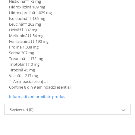
Histidină†† 72 mg
Hidroxilizină 109 mg
Hidroxiprolină 1.029 mg
Isoleucină†† 136 mg
Leucină†† 262 mg
Lizină†† 307 mg
Metionină†† 54 mg
Fenilalanină†† 190 mg
Prolina 1.038 mg
Serina 307 mg
Treonină†† 172 mg
Triptofan†† 0 mg
Tirozină 45 mg
Valină†† 217 mg
††Aminoacizi esențiali
Conține 8 din 9 aminoacizi esențiali
Informatii conformitate produs
Review-uri
(0)