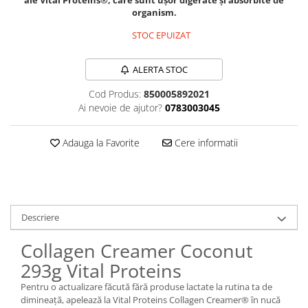
Sanct Bernhard
organism.
Seeking Health
STOC EPUIZAT
Solgar
ALERTA STOC
Thorne Research
Cod Produs:
850005892021
Trace Minerals
Ai nevoie de ajutor?
0783003045
Vitadote
Vital Nutrients
Adauga la Favorite
Cere informatii
Vital Proteins
EFX Sports
NOW Foods
Descriere
Nutricost
Collagen Creamer Coconut
293g Vital Proteins
Pentru o actualizare făcută fără produse lactate la rutina ta de
dimineață, apelează la Vital Proteins Collagen Creamer® în nucă