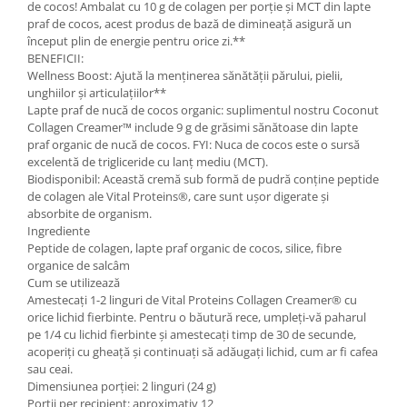
de cocos! Ambalat cu 10 g de colagen per porție și MCT din lapte
praf de cocos, acest produs de bază de dimineață asigură un
început plin de energie pentru orice zi.**
BENEFICII:
Wellness Boost: Ajută la menținerea sănătății părului, pielii,
unghiilor și articulațiilor**
Lapte praf de nucă de cocos organic: suplimentul nostru Coconut
Collagen Creamer™ include 9 g de grăsimi sănătoase din lapte
praf organic de nucă de cocos. FYI: Nuca de cocos este o sursă
excelentă de trigliceride cu lanț mediu (MCT).
Biodisponibil: Această cremă sub formă de pudră conține peptide
de colagen ale Vital Proteins®, care sunt ușor digerate și
absorbite de organism.
Ingrediente
Peptide de colagen, lapte praf organic de cocos, silice, fibre
organice de salcâm
Cum se utilizează
Amestecați 1-2 linguri de Vital Proteins Collagen Creamer® cu
orice lichid fierbinte. Pentru o băutură rece, umpleți-vă paharul
pe 1/4 cu lichid fierbinte și amestecați timp de 30 de secunde,
acoperiți cu gheață și continuați să adăugați lichid, cum ar fi cafea
sau ceai.
Dimensiunea porției: 2 linguri (24 g)
Porții per recipient: aproximativ 12