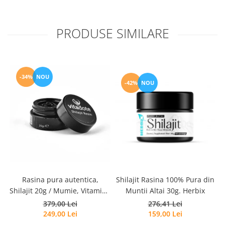
PRODUSE SIMILARE
-34%
NOU
-42%
NOU
Rasina pura autentica,
Shilajit Rasina 100% Pura din
C
Shilajit 20g / Mumie, Vitamine
Muntii Altai 30g. Herbix
si Micronutrienti - Vitadote
379,00 Lei
276,41 Lei
249,00 Lei
159,00 Lei