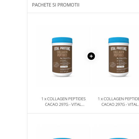
PACHETE SI PROMOTII
Sanct Bernhard
Seeking Health
Solgar
Thorne Research
Trace Minerals
Vitadote
Vital Nutrients
Vital Proteins
EFX Sports
NOW Foods
1 x COLLAGEN PEPTIDES
1 x COLLAGEN PEPTID
Nutricost
CACAO 297G - VITAL
CACAO 297G - VITAL
PROTEINS
PROTEINS