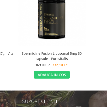
-10%
Spermidine Fusion Liposomal 5mg 30
7g - Vital
Liposomal 
capsule - Purovitalis
369,00 Lei
332,10 Lei
2
ADAUGA IN COS
SUPORT CLIENTI