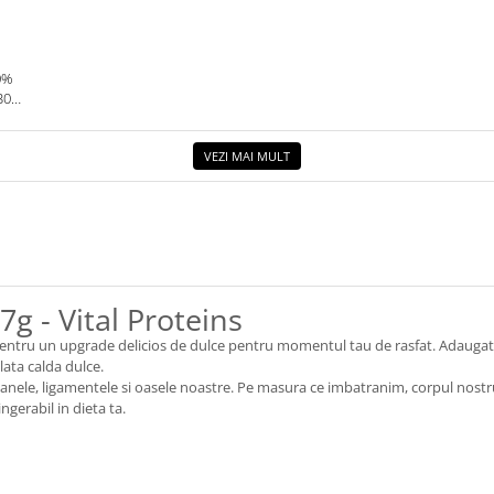
0%
30G.
VEZI MAI MULT
g - Vital Proteins
entru un upgrade delicios de dulce pentru momentul tau de rasfat. Adaugati
lata calda dulce.
oanele, ligamentele si oasele noastre. Pe masura ce imbatranim, corpul nostr
erabil in dieta ta.