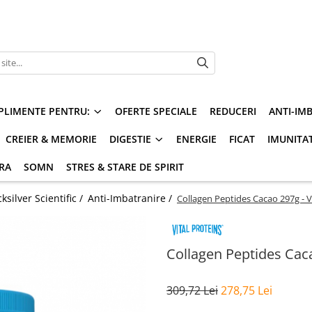
PLIMENTE PENTRU:
OFERTE SPECIALE
REDUCERI
ANTI-IM
CREIER & MEMORIE
DIGESTIE
ENERGIE
FICAT
IMUNITA
ARA
SOMN
STRES & STARE DE SPIRIT
silver Scientific /
Anti-Imbatranire /
Collagen Peptides Cacao 297g - V
Collagen Peptides Caca
309,72 Lei
278,75 Lei