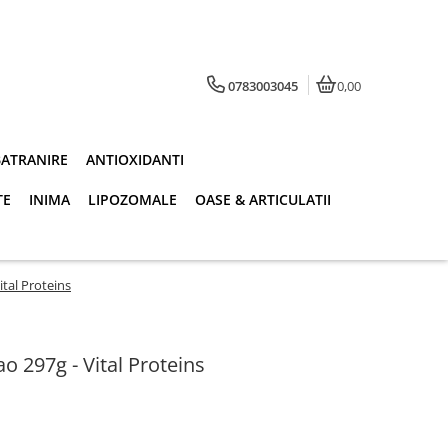
0783003045
0,00
BATRANIRE
ANTIOXIDANTI
TE
INIMA
LIPOZOMALE
OASE & ARTICULATII
ital Proteins
o 297g - Vital Proteins