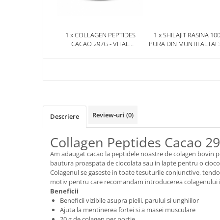
1 x COLLAGEN PEPTIDES
1 x SHILAJIT RASINA 10
CACAO 297G - VITAL
PURA DIN MUNTII ALTAI 
PROTEINS
HERBIX
Review-uri
(0)
Descriere
Collagen Peptides Cacao 297
Am adaugat cacao la peptidele noastre de colagen bovin p
bautura proaspata de ciocolata sau in lapte pentru o cioco
Colagenul se gaseste in toate tesuturile conjunctive, tend
motiv pentru care recomandam introducerea colagenului ing
Beneficii
Beneficii vizibile asupra pielii, parului si unghiilor
Ajuta la mentinerea fortei si a masei musculare
20 g de colagen per portie