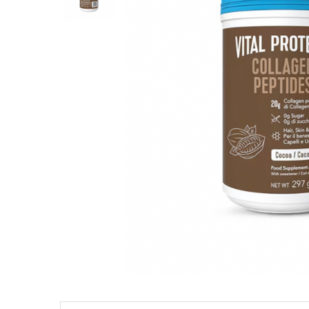
Goli
Healthy Origins
Herbix
Jarrow Formulas
Life Extension
Natrol
Neocell
Nordic Naturals
OLY
Perfect KETO
Pileje Laboratoire
Pro Tan
Pure Nutrition USA
Purovitalis
Quicksilver Scientific