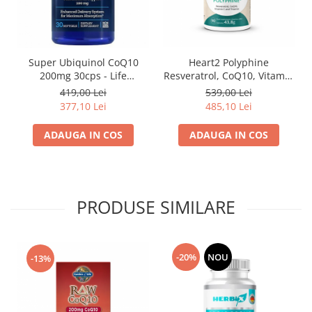
Super Ubiquinol CoQ10
Heart2 Polyphine
200mg 30cps - Life
Resveratrol, CoQ10, Vitamin
Extension
C and Thianin 90 capsule -
419,00 Lei
539,00 Lei
GO-Keto
377,10 Lei
485,10 Lei
ADAUGA IN COS
ADAUGA IN COS
PRODUSE SIMILARE
-20%
NOU
-13%