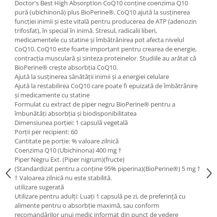
Doctor's Best High Absorption CoQ10 conține coenzima Q10
pură (ubichinonă) plus BioPerine®. CoQ10 ajută la susținerea
funcției inimii și este vitală pentru producerea de ATP (adenozin
trifosfat), în special în inimă. Stresul, radicalii liberi,
medicamentele cu statine și îmbătrânirea pot afecta nivelul
CoQ10. CoQ10 este foarte important pentru crearea de energie,
contracția musculară și sinteza proteinelor. Studiile au arătat că
BioPerine® crește absorbția CoQ10.
Ajută la susținerea sănătății inimii și a energiei celulare
Ajută la restabilirea CoQ10 care poate fi epuizată de îmbătrânire
și medicamente cu statine
Formulat cu extract de piper negru BioPerine® pentru a
îmbunătăți absorbția și biodisponibilitatea
Dimensiunea porției: 1 capsulă vegetală
Porții per recipient: 60
Cantitate pe porție: % valoare zilnică
Coenzima Q10 (Ubichinona) 400 mg †
Piper Negru Ext. (Piper nigrum)(fructe)
(Standardizat pentru a conține 95% piperina)(BioPerine®) 5 mg †
† Valoarea zilnică nu este stabilită.
utilizare sugerată
Utilizare pentru adulți: Luați 1 capsulă pe zi, de preferință cu
alimente pentru o absorbție maximă, sau conform
recomandărilor unui medic informat din punct de vedere