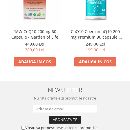
RAW CoQ10 200mg 60
CoQ10 CoenzimaQ10 200
Capsule - Garden of Life
mg Premium 90 capsule -
Herbix
449,00 Lei
249,00 Lei
389,00 Lei
199,00 Lei
ADAUGA IN COS
ADAUGA IN COS
NEWSLETTER
Nu rata ofertele si promotiile noastre
Vreau sa primesc newsletter cu promotiile