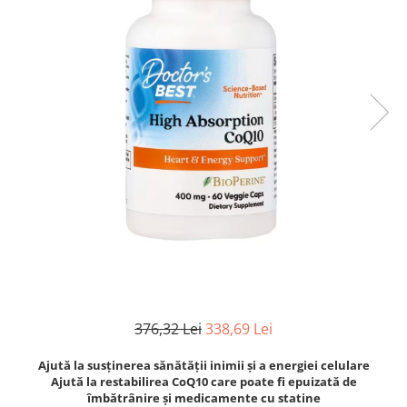
Goli
Healthy Origins
Herbix
Jarrow Formulas
Life Extension
Natrol
Neocell
Nordic Naturals
OLY
Perfect KETO
Pileje Laboratoire
Pro Tan
376,32 Lei
338,69 Lei
Pure Nutrition USA
Ajută la susținerea sănătății inimii și a energiei celulare
Purovitalis
Ajută la restabilirea CoQ10 care poate fi epuizată de
Quicksilver Scientific
îmbătrânire și medicamente cu statine