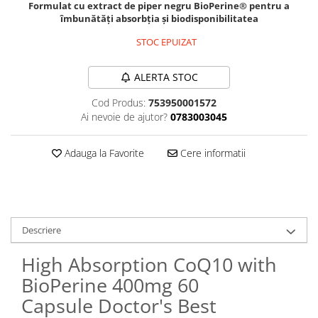
Formulat cu extract de piper negru BioPerine® pentru a
Sanct Bernhard
îmbunătăți absorbția și biodisponibilitatea
Seeking Health
STOC EPUIZAT
Solgar
ALERTA STOC
Thorne Research
Trace Minerals
Cod Produs:
753950001572
Ai nevoie de ajutor?
0783003045
Vitadote
Vital Nutrients
Adauga la Favorite
Cere informatii
Vital Proteins
EFX Sports
NOW Foods
Descriere
Nutricost
High Absorption CoQ10 with
BioPerine 400mg 60
Capsule Doctor's Best