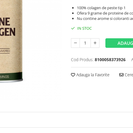
100% colagen de peste tip 1
Ofera 9 grame de proteine ​​de 
Nu contine arome si coloranti a
IN STOC
ADAUG
Cod Produs:
8100058373926
Adauga la Favorite
Cere 