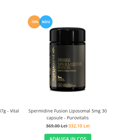
-10%
NOU
-10%
Spermidine Fusion Liposomal 5mg 30
7g - Vital
Liposomal 
capsule - Purovitalis
369,00 Lei
332,10 Lei
2
ADAUGA IN COS