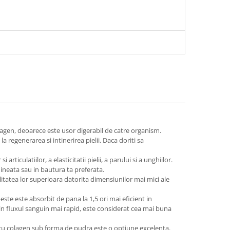
colagen, deoarece este usor digerabil de catre organism.
a regenerarea si intinerirea pielii. Daca doriti sa
ticulatiilor, a elasticitatii pielii, a parului si a unghiilor.
ineata sau in bautura ta preferata.
itatea lor superioara datorita dimensiunilor mai mici ale
ste este absorbit de pana la 1,5 ori mai eficient in
 in fluxul sanguin mai rapid, este considerat cea mai buna
e cu colagen sub forma de pudra este o optiune excelenta.