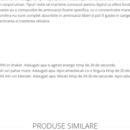
n corpul uman. Tipul I este cel mai bine cunoscut pentru faptul ca ofera fund
este au o compozitie de aminoacizi foarte specifica, cu o concentratie mare d
olina nu sunt complet absorbite in aminoacizi liberi si pot fi gasite in sang
activarea si cresterea celulara.
IN in shaker. Adaugati apa si agitati energic timp de 30 de secunde.
ntr-un pahar mare. Adaugati apa. Apoi amestecati cu o lingura timp de 20 d
N intr-un blender. Adaugati apa. Mixati timp de 20-30 de secunde. Apoi adau
PRODUSE SIMILARE