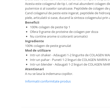
Acesta este colagenul de tip I, cel mai abundent colagen di
puternice si al oaselor sanatoase. Peptidele de colagen de p
Cand colagenul de peste este ingerat, peptidele de hidroxipr
piele, articulatii si oase, ducand la sinteza colagenului prin 
Beneficii
100% colagen de peste tip 1
Ofera 9 grame de proteine ​​de colagen per doza
Nu contine arome si coloranti aromatici
Ingrediente
100% colagen de peste granulat
Mod de utilizare
Intr-un shaker - Adaugati 1-2 lingurite de COLAGEN MAR
Intr-un pahar - Puneti 1-2 linguri de COLAGEN MARIN i
Intr-un blender - Adaugati 1-2 linguri de COLAGEN MARI
Atentionari
A nu se lasa la indemana copiilor.
Informatii conformitate produs