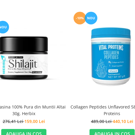
-10%
NOU
NOU
Rasina 100% Pura din Muntii Altai
Collagen Peptides Unflavored 58
30g. Herbix
Proteins
276,41 Lei
159,00 Lei
489,00 Lei
440,10 Lei
ADAUGA IN COS
ADAUGA IN COS