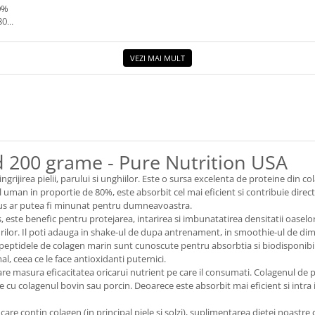
0%
30G.
VEZI MAI MULT
 200 grame - Pure Nutrition USA
rijirea pielii, parului si unghiilor. Este o sursa excelenta de proteine ​​din 
 uman in proportie de 80%, este absorbit cel mai eficient si contribuie direct l
rodus ar putea fi minunat pentru dumneavoastra.
 este benefic pentru protejarea, intarirea si imbunatatirea densitatii oaselor si ar
urilor. Il poti adauga in shake-ul de dupa antrenament, in smoothie-ul de dim
 peptidele de colagen marin sunt cunoscute pentru absorbtia si biodisponibil
al, ceea ce le face antioxidanti puternici.
re masura eficacitatea oricarui nutrient pe care il consumati. Colagenul de pe
 cu colagenul bovin sau porcin. Deoarece este absorbit mai eficient si intra
re contin colagen (in principal piele si solzi), suplimentarea dietei noastr