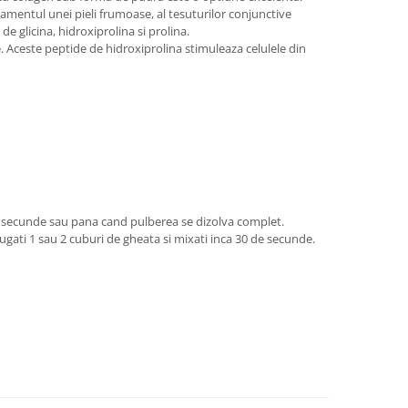
amentul unei pieli frumoase, al tesuturilor conjunctive
e glicina, hidroxiprolina si prolina.
e. Aceste peptide de hidroxiprolina stimuleaza celulele din
e secunde sau pana cand pulberea se dizolva complet.
gati 1 sau 2 cuburi de gheata si mixati inca 30 de secunde.