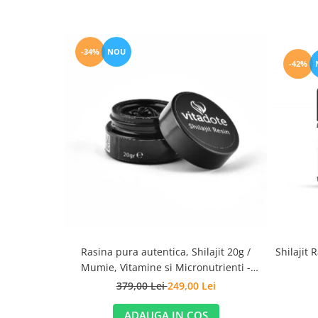
-34%
NOU
-42%
Shilajit 
Rasina pura autentica, Shilajit 20g /
Mumie, Vitamine si Micronutrienti -
Vitadote
379,00 Lei
249,00 Lei
ADAUGA IN COS