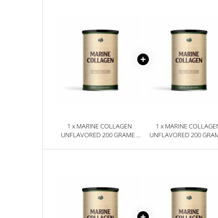
Sanct Bernhard
Seeking Health
Solgar
Thorne Research
Trace Minerals
Vitadote
Vital Nutrients
Vital Proteins
1 x MARINE COLLAGEN
1 x MARINE COLLAGE
EFX Sports
UNFLAVORED 200 GRAME -
UNFLAVORED 200 GRAM
PURE NUTRITION USA
PURE NUTRITION US
NOW Foods
Nutricost