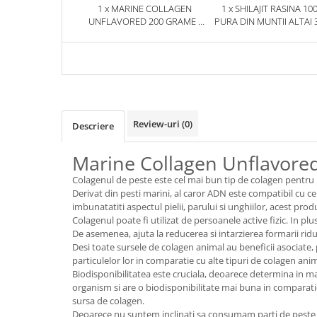
1 x MARINE COLLAGEN
1 x SHILAJIT RASINA 10
UNFLAVORED 200 GRAME -
PURA DIN MUNTII ALTAI 
PURE NUTRITION USA
HERBIX
Review-uri
(0)
Descriere
Marine Collagen Unflavored
Colagenul de peste este cel mai bun tip de colagen pentru ing
Derivat din pesti marini, al caror ADN este compatibil cu cel
imbunatatiti aspectul pielii, parului si unghiilor, acest p
Colagenul poate fi utilizat de persoanele active fizic. In plus,
De asemenea, ajuta la reducerea si intarzierea formarii rid
Desi toate sursele de colagen animal au beneficii asociate,
particulelor lor in comparatie cu alte tipuri de colagen anim
Biodisponibilitatea este cruciala, deoarece determina in ma
organism si are o biodisponibilitate mai buna in comparatie
sursa de colagen.
Deoarece nu suntem inclinati sa consumam parti de peste ca