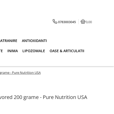
0783003045
0,00
BATRANIRE
ANTIOXIDANTI
TE
INIMA
LIPOZOMALE
OASE & ARTICULATII
grame - Pure Nutrition USA
vored 200 grame - Pure Nutrition USA