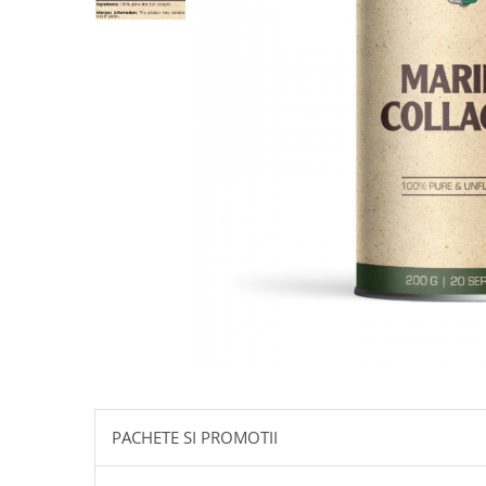
Goli
Healthy Origins
Herbix
Jarrow Formulas
Life Extension
Natrol
Neocell
Nordic Naturals
OLY
Perfect KETO
Pileje Laboratoire
Pro Tan
Pure Nutrition USA
PACHETE SI PROMOTII
Purovitalis
Quicksilver Scientific