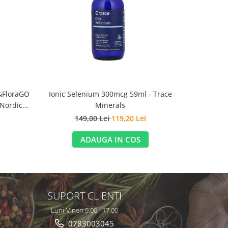
-10%
NO
&FloraGO
Ionic Selenium 300mcg 59ml - Trace
NAC (N-A
 Nordic
Minerals
Cap
149,00 Lei
119,20 Lei
1
ADAUGA IN COS
SUPORT CLIENTI
Luni-Vineri 9,00 - 17,00
0783003045