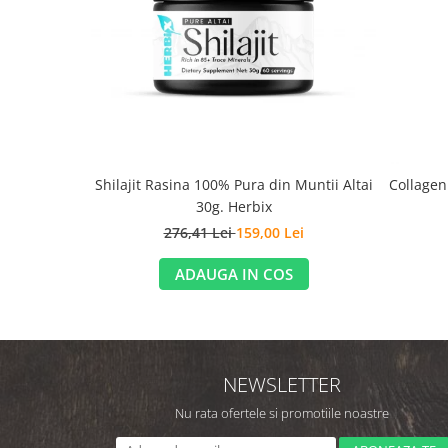
Shilajit Rasina 100% Pura din Muntii Altai
Collagen
30g. Herbix
276,41 Lei
159,00 Lei
ADAUGA IN COS
NEWSLETTER
Nu rata ofertele si promotiile noastre