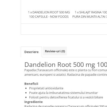
1 x DANDELION ROOT 500 MG
1 x SHILAJIT RASINA 10
100 CAPSULE - NOW FOODS
PURA DIN MUNTII ALTAI 
HERBIX
Review-uri
(0)
Descriere
Dandelion Root 500 mg 10
Papadia (Taraxacum officinale) este o planta cu flori comuna
americani, europeni si asiatici. Radacina de papadie contine 
Beneficii
Proprietati antioxidante
Poate ajuta la imbunatatirea sistemului imunitar
Folosit pentru detoxifierea ficatului si a vezicii biliare
Ingrediente
Radacina de papadie organica (Taraxacum officinale) 500 mg. 