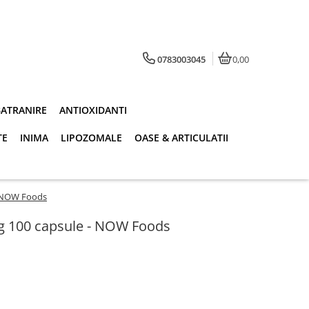
0783003045
0,00
BATRANIRE
ANTIOXIDANTI
TE
INIMA
LIPOZOMALE
OASE & ARTICULATII
- NOW Foods
g 100 capsule - NOW Foods