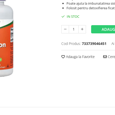
Poate ajuta la imbunatatirea si
Folosit pentru detoxifierea ficatul
IN STOC
ADAUG
Cod Produs:
733739046451
Ai
Adauga la Favorite
Cere 