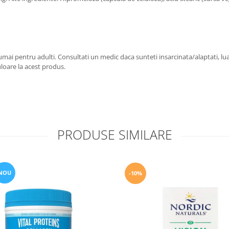
umai pentru adulti. Consultati un medic daca sunteti insarcinata/alaptati, l
uloare la acest produs.
PRODUSE SIMILARE
NOU
-10%