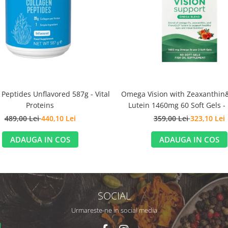
 Peptides Unflavored 587g - Vital
Omega Vision with Zeaxanthin
Proteins
Lutein 1460mg 60 Soft Gels -
Naturals
489,00 Lei
440,10 Lei
359,00 Lei
323,10 Lei
ADAUGA IN COS
ADAUGA IN COS
SOCIAL
Urmareste-ne in social media