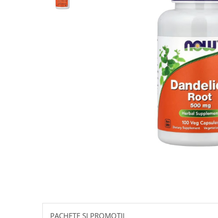
Goli
Healthy Origins
Herbix
Jarrow Formulas
Life Extension
Natrol
Neocell
Nordic Naturals
OLY
Perfect KETO
Pileje Laboratoire
Pro Tan
Pure Nutrition USA
Purovitalis
Quicksilver Scientific
PACHETE SI PROMOTII