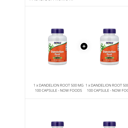
Sanct Bernhard
Seeking Health
Solgar
Thorne Research
Trace Minerals
Vitadote
Vital Nutrients
Vital Proteins
EFX Sports
NOW Foods
1 x DANDELION ROOT 500 MG
1 x DANDELION ROOT 50
100 CAPSULE - NOW FOODS
100 CAPSULE - NOW FO
Nutricost