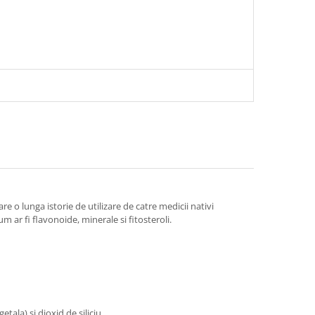
 o lunga istorie de utilizare de catre medicii nativi
m ar fi flavonoide, minerale si fitosteroli.
ala) si dioxid de siliciu.