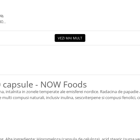
0%
30G.
VEZI MAI MULT
0 capsule - NOW Foods
, intalnita in zonele temperate ale emisferei nordice. Radacina de papadie are
multi compusi naturali, inclusiv inulina, sescviterpene si compusi fenolici, cu
Alte ingrediente: Hipromeloza (capsula de celuloza), acid stearic (sursa veget