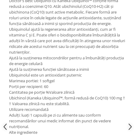
Doctor's Best Ubiquinol cu ​​Kaneka Ubiquinol™ conține forma
redusă a coenzimei Q10. Atât ubichinolul (CoQ10-H2) cât și
ubichinona (CoQ10) sunt active metabolic. Fiecare formă are
roluri unice în celule legate de acțiunile antioxidante, susținând
funcția sănătoasă a inimii și sporind producția de energie.
Ubiquinolul ajută la regenerarea altor antioxidanți, cum ar fi
vitamina C și E. Poate oferi o biodisponibilitate îmbunătățită la
adulții în vârstă care pot avea dificultăți în atingerea unor niveluri
ridicate ale acestui nutrient sau la cei preocupați de absorbția
nutrienților.
Ajută la susținerea mitocondriilor pentru a îmbunătăți producția
de energie celulară
Ajută la susținerea funcției sănătoase a inimii
Ubiquinolul este un antioxidant puternic
Marimea portiei: 1 softgel
Porții per recipient: 60
Cantitatea pe porție %Valoare zilnică
Ubichinol (Kaneka Ubiquinol™, formă redusă de CoQ10) 100 mg †
† Valoarea zilnică nu este stabilită.
Utilizare recomandată
Adulți: luați 1 capsulă pe zi cu alimente sau conform
recomandărilor unui medic informat din punct de vedere
nutrițional.
Alte ingrediente