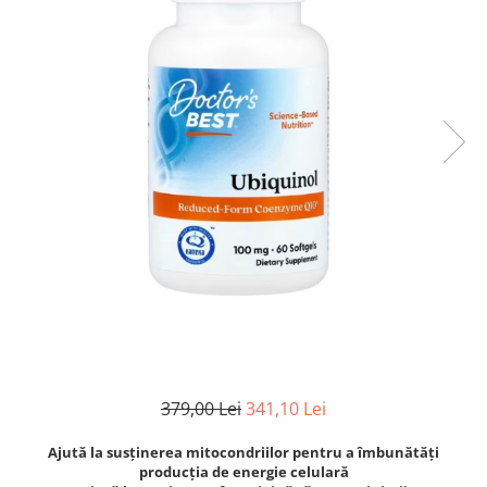
Goli
Healthy Origins
Herbix
Jarrow Formulas
Life Extension
Natrol
Neocell
Nordic Naturals
OLY
Perfect KETO
Pileje Laboratoire
Pro Tan
Pure Nutrition USA
379,00 Lei
341,10 Lei
Purovitalis
Ajută la susținerea mitocondriilor pentru a îmbunătăți
Quicksilver Scientific
producția de energie celulară