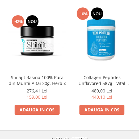
-10%
NOU
-42%
NOU
Shilajit Rasina 100% Pura
Collagen Peptides
din Muntii Altai 30g. Herbix
Unflavored 587g - Vital
Proteins
276,41 Lei
489,00 Lei
159,00 Lei
440,10 Lei
ADAUGA IN COS
ADAUGA IN COS