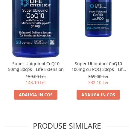
Super Ubiquinol CoQ10
Super Ubiquinol CoQ10
50mg 30cps - Life Extension
100mg cu PQQ 30cps - Life
Extension
159,00 Lei
369,00 Lei
143,10 Lei
332,10 Lei
ADAUGA IN COS
ADAUGA IN COS
PRODUSE SIMILARE