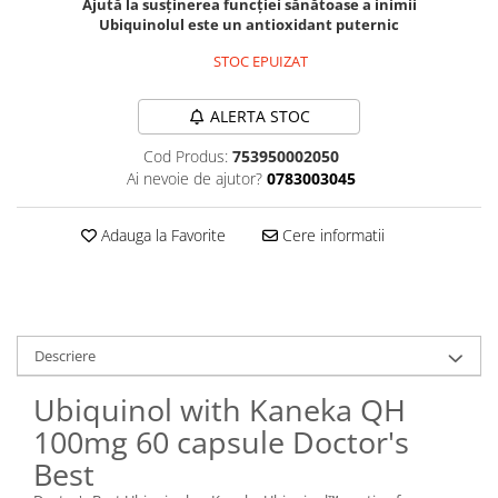
Ajută la susținerea funcției sănătoase a inimii
Sanct Bernhard
Ubiquinolul este un antioxidant puternic
Seeking Health
STOC EPUIZAT
Solgar
ALERTA STOC
Thorne Research
Cod Produs:
753950002050
Trace Minerals
Ai nevoie de ajutor?
0783003045
Vitadote
Vital Nutrients
Adauga la Favorite
Cere informatii
Vital Proteins
EFX Sports
NOW Foods
Descriere
Nutricost
Ubiquinol with Kaneka QH
100mg 60 capsule Doctor's
Best