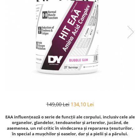
Goli
Healthy Origins
Herbix
Jarrow Formulas
Life Extension
Natrol
Neocell
Nordic Naturals
OLY
Perfect KETO
Pileje Laboratoire
149,00 Lei
134,10 Lei
Pro Tan
Pure Nutrition USA
EAA influențează o serie de funcții ale corpului, inclusiv cele ale
organelor, glandelor, tendoanelor și arterelor, jucând, de
Purovitalis
asemenea, un rol critic în vindecarea și repararea țesuturilor,
în special a mușchilor și oaselor, dar și a pielii și a părului.
Quicksilver Scientific