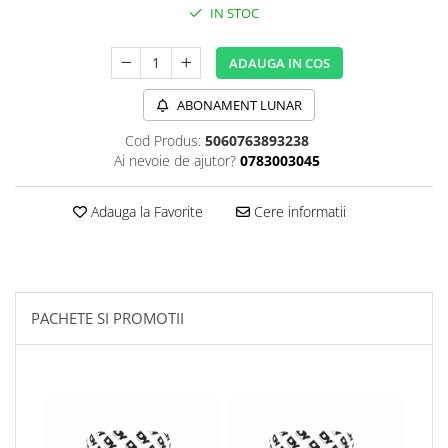
IN STOC
Sanct Bernhard
Seeking Health
ADAUGA IN COS
Solgar
ABONAMENT LUNAR
Thorne Research
Cod Produs:
5060763893238
Trace Minerals
Ai nevoie de ajutor?
0783003045
Vitadote
Vital Nutrients
Adauga la Favorite
Cere informatii
Vital Proteins
EFX Sports
NOW Foods
PACHETE SI PROMOTII
Nutricost