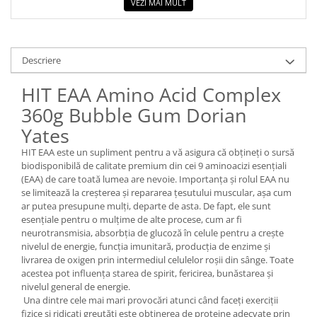
VEZI MAI MULT
Descriere
HIT EAA Amino Acid Complex
360g Bubble Gum Dorian
Yates
HIT EAA este un supliment pentru a vă asigura că obțineți o sursă
biodisponibilă de calitate premium din cei 9 aminoacizi esențiali
(EAA) de care toată lumea are nevoie. Importanța și rolul EAA nu
se limitează la creșterea și repararea țesutului muscular, așa cum
ar putea presupune mulți, departe de asta. De fapt, ele sunt
esențiale pentru o mulțime de alte procese, cum ar fi
neurotransmisia, absorbția de glucoză în celule pentru a crește
nivelul de energie, funcția imunitară, producția de enzime și
livrarea de oxigen prin intermediul celulelor roșii din sânge. Toate
acestea pot influența starea de spirit, fericirea, bunăstarea și
nivelul general de energie.
Una dintre cele mai mari provocări atunci când faceți exerciții
fizice și ridicați greutăți este obținerea de proteine adecvate prin