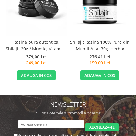
Rasina pura autentica,
Shilajit Rasina 100% Pura din
Shilajit 20g / Mumie, Vitamine
Muntii Altai 30g. Herbix
si Micronutrienti - Vitadote
379,00 Lei
276,41 Lei
249,00 Lei
159,00 Lei
ADAUGA IN COS
ADAUGA IN COS
NEWSLETTER
Nu rata ofertele si promotiile noastre
Vreau sa primesc newsletter cu promotiile magazinului.