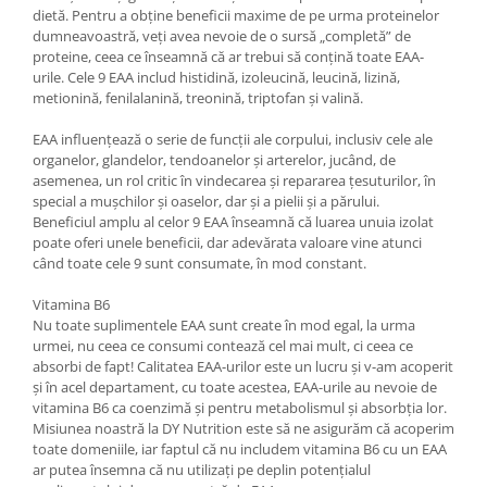
dietă. Pentru a obține beneficii maxime de pe urma proteinelor
dumneavoastră, veți avea nevoie de o sursă „completă” de
proteine, ceea ce înseamnă că ar trebui să conțină toate EAA-
urile. Cele 9 EAA includ histidină, izoleucină, leucină, lizină,
metionină, fenilalanină, treonină, triptofan și valină.
EAA influențează o serie de funcții ale corpului, inclusiv cele ale
organelor, glandelor, tendoanelor și arterelor, jucând, de
asemenea, un rol critic în vindecarea și repararea țesuturilor, în
special a mușchilor și oaselor, dar și a pielii și a părului.
Beneficiul amplu al celor 9 EAA înseamnă că luarea unuia izolat
poate oferi unele beneficii, dar adevărata valoare vine atunci
când toate cele 9 sunt consumate, în mod constant.
Vitamina B6
Nu toate suplimentele EAA sunt create în mod egal, la urma
urmei, nu ceea ce consumi contează cel mai mult, ci ceea ce
absorbi de fapt! Calitatea EAA-urilor este un lucru și v-am acoperit
și în acel departament, cu toate acestea, EAA-urile au nevoie de
vitamina B6 ca coenzimă și pentru metabolismul și absorbția lor.
Misiunea noastră la DY Nutrition este să ne asigurăm că acoperim
toate domeniile, iar faptul că nu includem vitamina B6 cu un EAA
ar putea însemna că nu utilizați pe deplin potențialul