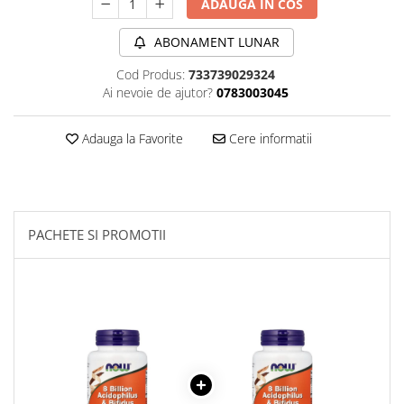
ADAUGA IN COS
Sanct Bernhard
ABONAMENT LUNAR
Seeking Health
Solgar
Cod Produs:
733739029324
Ai nevoie de ajutor?
0783003045
Thorne Research
Trace Minerals
Adauga la Favorite
Cere informatii
Vitadote
Vital Nutrients
Vital Proteins
PACHETE SI PROMOTII
EFX Sports
NOW Foods
Nutricost