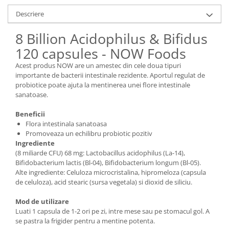
Descriere
8 Billion Acidophilus & Bifidus
120 capsules - NOW Foods
Acest produs NOW are un amestec din cele doua tipuri
importante de bacterii intestinale rezidente. Aportul regulat de
probiotice poate ajuta la mentinerea unei flore intestinale
sanatoase.
Beneficii
Flora intestinala sanatoasa
Promoveaza un echilibru probiotic pozitiv
Ingrediente
(8 miliarde CFU) 68 mg: Lactobacillus acidophilus (La-14),
Bifidobacterium lactis (Bl-04), Bifidobacterium longum (Bl-05).
Alte ingrediente: Celuloza microcristalina, hipromeloza (capsula
de celuloza), acid stearic (sursa vegetala) si dioxid de siliciu.
Mod de utilizare
Luati 1 capsula de 1-2 ori pe zi, intre mese sau pe stomacul gol. A
se pastra la frigider pentru a mentine potenta.