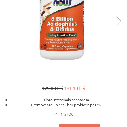
Goli
Healthy Origins
Herbix
Jarrow Formulas
Life Extension
Natrol
Neocell
Nordic Naturals
OLY
Perfect KETO
179,00 Lei
161,10 Lei
Pileje Laboratoire
Pro Tan
Flora intestinala sanatoasa
Promoveaza un echilibru probiotic pozitiv
Pure Nutrition USA
IN STOC
Purovitalis
Quicksilver Scientific