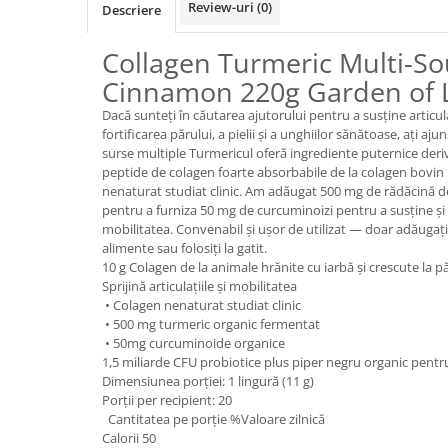
Review-uri
(0)
Descriere
Sanct Bernhard
Seeking Health
Collagen Turmeric Multi-S
Solgar
Cinnamon 220g Garden of L
Thorne Research
Dacă sunteți în căutarea ajutorului pentru a susține articula
fortificarea părului, a pielii și a unghiilor sănătoase, ați aju
Trace Minerals
surse multiple Turmericul oferă ingrediente puternice der
peptide de colagen foarte absorbabile de la colagen bovin h
Vitadote
nenaturat studiat clinic. Am adăugat 500 mg de rădăcină d
Vital Nutrients
pentru a furniza 50 mg de curcuminoizi pentru a susține și m
mobilitatea. Convenabil și ușor de utilizat — doar adăugați
Vital Proteins
alimente sau folosiți la gatit.
EFX Sports
10 g Colagen de la animale hrănite cu iarbă și crescute la 
Sprijină articulațiile și mobilitatea
NOW Foods
• Colagen nenaturat studiat clinic
• 500 mg turmeric organic fermentat
Nutricost
• 50mg curcuminoide organice
1,5 miliarde CFU probiotice plus piper negru organic pentru 
Dimensiunea porției: 1 lingură (11 g)
Porții per recipient: 20
Cantitatea pe porție %Valoare zilnică
Calorii 50