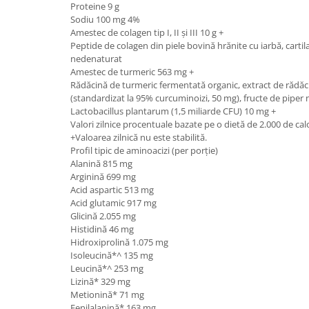
Proteine ​​9 g
Sodiu 100 mg 4%
Amestec de colagen tip I, II și III 10 g +
Peptide de colagen din piele bovină hrănite cu iarbă, cartila
nedenaturat
Amestec de turmeric 563 mg +
Rădăcină de turmeric fermentată organic, extract de rădăc
(standardizat la 95% curcuminoizi, 50 mg), fructe de piper
Lactobacillus plantarum (1,5 miliarde CFU) 10 mg +
Valori zilnice procentuale bazate pe o dietă de 2.000 de calo
+Valoarea zilnică nu este stabilită.
Profil tipic de aminoacizi (per porție)
Alanină 815 mg
Arginină 699 mg
Acid aspartic 513 mg
Acid glutamic 917 mg
Glicină 2.055 mg
Histidină 46 mg
Hidroxiprolină 1.075 mg
Isoleucină*^ 135 mg
Leucină*^ 253 mg
Lizină* 329 mg
Metionină* 71 mg
Fenilalanină* 163 mg