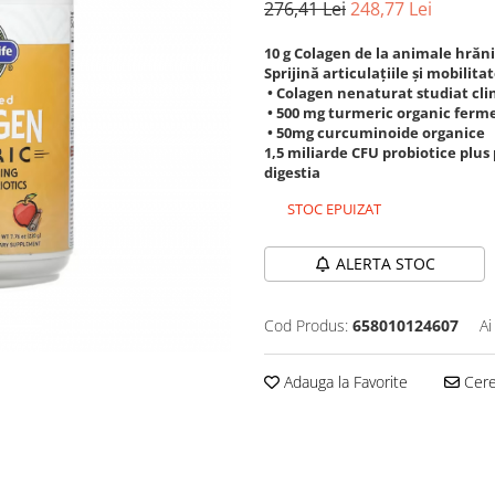
276,41 Lei
248,77 Lei
10 g Colagen de la animale hrăni
Sprijină articulațiile și mobilita
• Colagen nenaturat studiat cli
• 500 mg turmeric organic ferm
• 50mg curcuminoide organice
1,5 miliarde CFU probiotice plus 
digestia
STOC EPUIZAT
ALERTA STOC
Cod Produs:
658010124607
Ai
Adauga la Favorite
Cere 