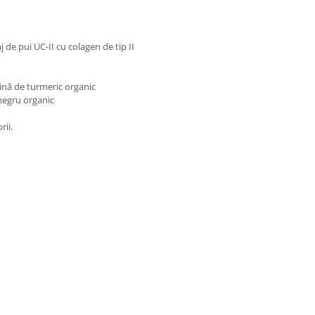
j de pui UC-II cu colagen de tip II
ină de turmeric organic
 negru organic
rii.