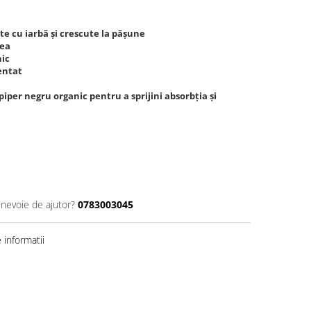
te cu iarbă și crescute la pășune
tea
nic
entat
piper negru organic pentru a sprijini absorbția și
 nevoie de ajutor?
0783003045
informatii