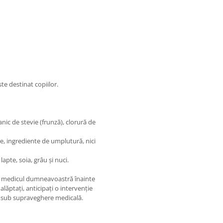
ste destinat copiilor.
ic de stevie (frunză), clorură de
te, ingrediente de umplutură, nici
apte, soia, grâu și nuci.
 cu medicul dumneavoastră înainte
alăptați, anticipați o intervenție
i sub supraveghere medicală.