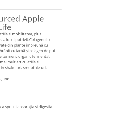
ourced Apple
ife
țiile și mobilitatea, plus
ns la locul potrivit.Colagenul cu
ivate din plante împreună cu
rănit cu iarbă și colagen de pui
e turmeric organic fermentat
ai mult articulațiile și
 in shake-uri, smoothie-uri,
pășune
a sprijini absorbția și digestia