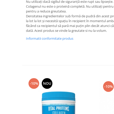
Nu utilizați dacă sigiliul de siguranță este rupt sau lipsește.
Colagenul nu este o proteină completă. Nu utilizați pentru 
pentru a reduce greutatea.
Densitatea ingredientelor sub formă de pudră din acest pr
la lot la lot și necesită spațiu în recipient în momentul amba
făcând ca recipientul să pară mai puțin plin decât atunci 
dată. Acest produs se vinde la greutate si nu la volum.
Informatii conformitate produs
-10%
NOU
-10%