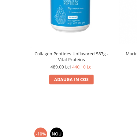
Marin
Collagen Peptides Unflavored 587g -
Vital Proteins
489,00 Lei
440,10 Lei
ADAUGA IN COS
-10%
NOU