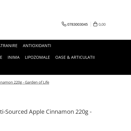
0783003045
0,00
ATRANIRE
ANTIOXIDANTI
E
INIMA
LIPOZOMALE
OASE & ARTICULATII
nnamon 220g - Garden of Life
ti-Sourced Apple Cinnamon 220g -