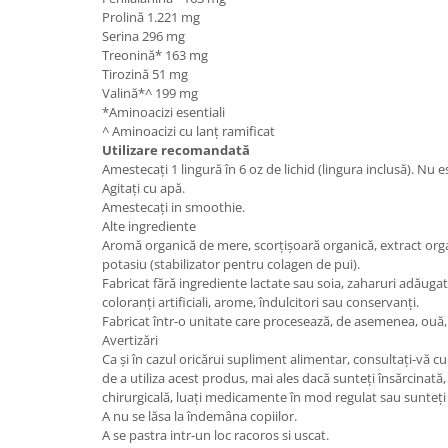
Prolină 1.221 mg
Serina 296 mg
Treonină* 163 mg
Tirozină 51 mg
Valină*^ 199 mg
*Aminoacizi esentiali
^ Aminoacizi cu lanț ramificat
Utilizare recomandată
Amestecați 1 lingură în 6 oz de lichid (lingura inclusă). Nu e
Agitați cu apă.
Amestecați in smoothie.
Alte ingrediente
Aromă organică de mere, scorțișoară organică, extract organ
potasiu (stabilizator pentru colagen de pui).
Fabricat fără ingrediente lactate sau soia, zaharuri adăuga
coloranți artificiali, arome, îndulcitori sau conservanți.
Fabricat într-o unitate care procesează, de asemenea, ouă, l
Avertizări
Ca și în cazul oricărui supliment alimentar, consultați-vă
de a utiliza acest produs, mai ales dacă sunteți însărcinată, 
chirurgicală, luați medicamente în mod regulat sau sunteț
A nu se lăsa la îndemâna copiilor.
A se pastra intr-un loc racoros si uscat.