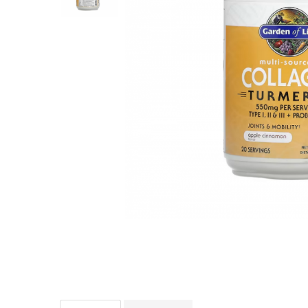
Goli
Healthy Origins
Herbix
Jarrow Formulas
Life Extension
Natrol
Neocell
Nordic Naturals
OLY
Perfect KETO
Pileje Laboratoire
Pro Tan
Pure Nutrition USA
Purovitalis
Quicksilver Scientific