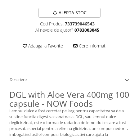
Sanct Bernhard
ALERTA STOC
Seeking Health
Cod Produs:
733739046543
Solgar
Ai nevoie de ajutor?
0783003045
Thorne Research
Trace Minerals
Adauga la Favorite
Cere informatii
Vitadote
Vital Nutrients
Vital Proteins
Descriere
EFX Sports
DGL with Aloe Vera 400mg 100
NOW Foods
capsule - NOW Foods
Nutricost
Lemnul dulce a fost cercetat pe larg pentru capacitatea sa de a
sustine functia digestiva sanatoasa. DGL, sau lemnul dulce
deglicirizinat, este o forma de radacina de lemn dulce care a fost
procesata special pentru a elimina glicirizina, un compus nedorit,
imbogatind astfel compusii biologic activi care ajuta la