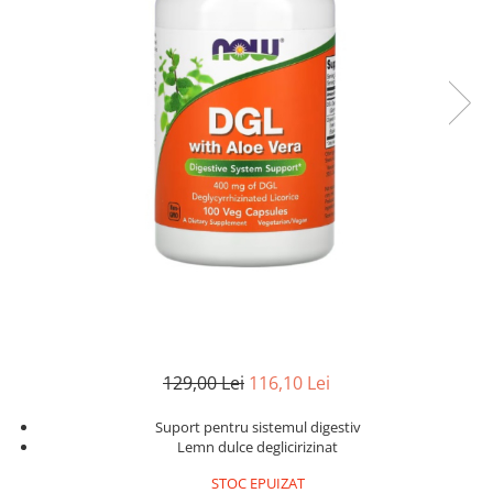
Goli
Healthy Origins
Herbix
Jarrow Formulas
Life Extension
Natrol
Neocell
Nordic Naturals
OLY
Perfect KETO
Pileje Laboratoire
Pro Tan
129,00 Lei
116,10 Lei
Pure Nutrition USA
Suport pentru sistemul digestiv
Purovitalis
Lemn dulce deglicirizinat
Quicksilver Scientific
STOC EPUIZAT