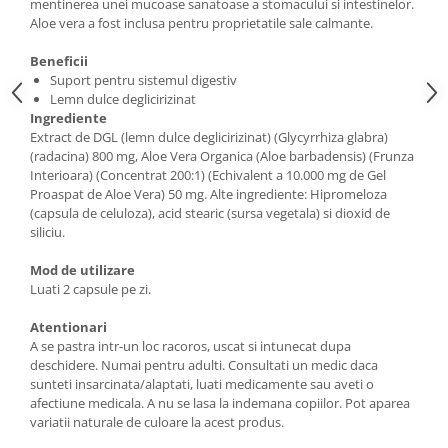
mentinerea unei mucoase sanatoase a stomacului si intestinelor.
Aloe vera a fost inclusa pentru proprietatile sale calmante.
Beneficii
Suport pentru sistemul digestiv
Lemn dulce deglicirizinat
Ingrediente
Extract de DGL (lemn dulce deglicirizinat) (Glycyrrhiza glabra)
(radacina) 800 mg, Aloe Vera Organica (Aloe barbadensis) (Frunza
Interioara) (Concentrat 200:1) (Echivalent a 10.000 mg de Gel
Proaspat de Aloe Vera) 50 mg. Alte ingrediente: Hipromeloza
(capsula de celuloza), acid stearic (sursa vegetala) si dioxid de
siliciu.
Mod de utilizare
Luati 2 capsule pe zi.
Atentionari
A se pastra intr-un loc racoros, uscat si intunecat dupa
deschidere. Numai pentru adulti. Consultati un medic daca
sunteti insarcinata/alaptati, luati medicamente sau aveti o
afectiune medicala. A nu se lasa la indemana copiilor. Pot aparea
variatii naturale de culoare la acest produs.