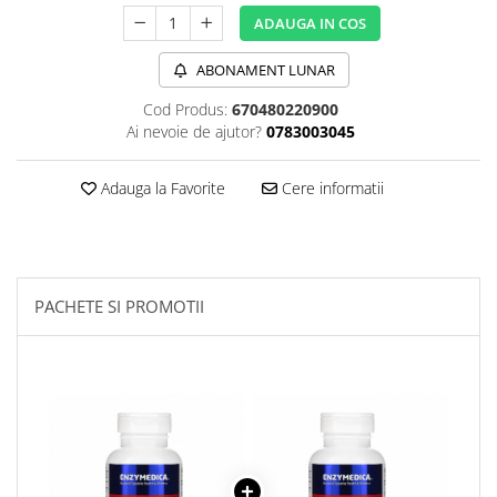
Sanct Bernhard
ADAUGA IN COS
Seeking Health
ABONAMENT LUNAR
Solgar
Cod Produs:
670480220900
Thorne Research
Ai nevoie de ajutor?
0783003045
Trace Minerals
Adauga la Favorite
Cere informatii
Vitadote
Vital Nutrients
Vital Proteins
EFX Sports
PACHETE SI PROMOTII
NOW Foods
Nutricost