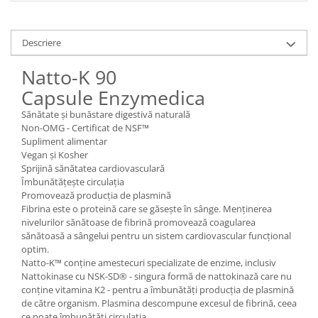
Descriere
Natto-K 90
Capsule Enzymedica
Sănătate și bunăstare digestivă naturală
Non-OMG - Certificat de NSF™
Supliment alimentar
Vegan și Kosher
Sprijină sănătatea cardiovasculară
Îmbunătățește circulația
Promovează producția de plasmină
Fibrina este o proteină care se găsește în sânge. Menținerea
nivelurilor sănătoase de fibrină promovează coagularea
sănătoasă a sângelui pentru un sistem cardiovascular funcțional
optim.
Natto-K™ conține amestecuri specializate de enzime, inclusiv
Nattokinase cu NSK-SD® - singura formă de nattokinază care nu
conține vitamina K2 - pentru a îmbunătăți producția de plasmină
de către organism. Plasmina descompune excesul de fibrină, ceea
ce poate îmbunătăți circulația.