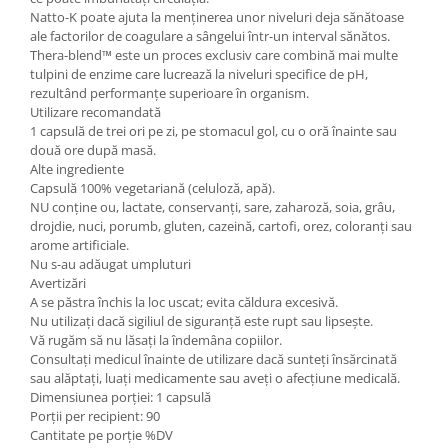
Natto-K poate ajuta la menținerea unor niveluri deja sănătoase
ale factorilor de coagulare a sângelui într-un interval sănătos.
Thera-blend™ este un proces exclusiv care combină mai multe
tulpini de enzime care lucrează la niveluri specifice de pH,
rezultând performanțe superioare în organism.
Utilizare recomandată
1 capsulă de trei ori pe zi, pe stomacul gol, cu o oră înainte sau
două ore după masă.
Alte ingrediente
Capsulă 100% vegetariană (celuloză, apă).
NU conține ou, lactate, conservanți, sare, zaharoză, soia, grâu,
drojdie, nuci, porumb, gluten, cazeină, cartofi, orez, coloranți sau
arome artificiale.
Nu s-au adăugat umpluturi
Avertizări
A se păstra închis la loc uscat; evita căldura excesivă.
Nu utilizați dacă sigiliul de siguranță este rupt sau lipsește.
Vă rugăm să nu lăsați la îndemâna copiilor.
Consultați medicul înainte de utilizare dacă sunteți însărcinată
sau alăptați, luați medicamente sau aveți o afecțiune medicală.
Dimensiunea porției: 1 capsulă
Porții per recipient: 90
Cantitate pe porție %DV