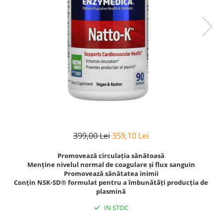
Goli
Healthy Origins
Herbix
Jarrow Formulas
Life Extension
Natrol
Neocell
Nordic Naturals
OLY
399,00 Lei
359,10 Lei
Perfect KETO
Pileje Laboratoire
Promovează circulația sănătoasă
Menține nivelul normal de coagulare și flux sanguin
Pro Tan
Promovează sănătatea inimii
Conțin NSK-SD® formulat pentru a îmbunătăți producția de
Pure Nutrition USA
plasmină
Purovitalis
IN STOC
Quicksilver Scientific