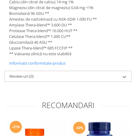
Calciu (din citrat de calciu) 14 mg 1%
Magneziu (din citrat de magneziu) 0,04 mg <1%
Bromelaină 96 GDU **
Amestec de nattokinază cu NSK-SD® 1.000 FU **
Amylase Thera-blend™ 3.600 DU **
Protease Thera-blend™ 16.000 HUT **
Celulase Thera-blend™ 1.000 CU**
Glucoamilază 40 AGU **
Lipase Thera-blend™ 685 FCCFIP **
** Valoarea zilnică nu este stabilită
Informatii conformitate produs
Review-uri
(0)
RECOMANDARI
-21%
-42%