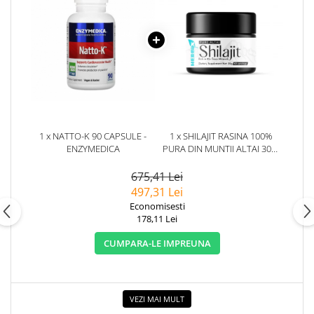
1 x NATTO-K 90 CAPSULE -
1 x SHILAJIT RASINA 100%
ENZYMEDICA
PURA DIN MUNTII ALTAI 30G.
HERBIX
675,41 Lei
497,31 Lei
Economisesti
178,11 Lei
CUMPARA-LE IMPREUNA
VEZI MAI MULT