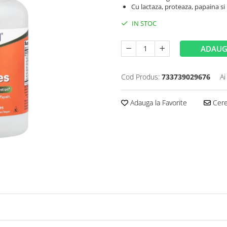
Cu lactaza, proteaza, papaina s
IN STOC
ADAUG
Cod Produs:
733739029676
Ai
Adauga la Favorite
Cere 