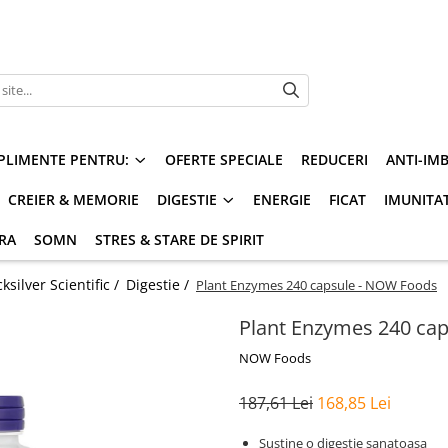
PLIMENTE PENTRU:
OFERTE SPECIALE
REDUCERI
ANTI-IM
CREIER & MEMORIE
DIGESTIE
ENERGIE
FICAT
IMUNITA
ARA
SOMN
STRES & STARE DE SPIRIT
silver Scientific /
Digestie /
Plant Enzymes 240 capsule - NOW Foods
Plant Enzymes 240 ca
NOW Foods
187,61 Lei
168,85 Lei
Sustine o digestie sanatoasa