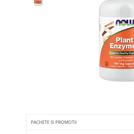
Goli
Healthy Origins
Herbix
Jarrow Formulas
Life Extension
Natrol
Neocell
Nordic Naturals
OLY
Perfect KETO
Pileje Laboratoire
Pro Tan
Pure Nutrition USA
Purovitalis
PACHETE SI PROMOTII
Quicksilver Scientific