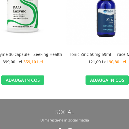
Ionic Zinc 50mg 59ml - Trace 
me 30 capsule - Seeking Health
121,00 Lei
96,80 Lei
399,00 Lei
359,10 Lei
ADAUGA IN COS
ADAUGA IN COS
SOCIAL
Urmareste-ne in social media