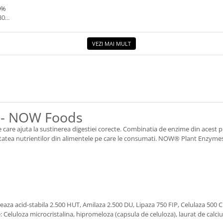
0%
30G.
VEZI MAI MULT
 - NOW Foods
e ajuta la sustinerea digestiei corecte. Combinatia de enzime din acest pr
ilitatea nutrientilor din alimentele pe care le consumati. NOW® Plant Enzyme
aza acid-stabila 2.500 HUT, Amilaza 2.500 DU, Lipaza 750 FIP, Celulaza 500 
Celuloza microcristalina, hipromeloza (capsula de celuloza), laurat de calciu s