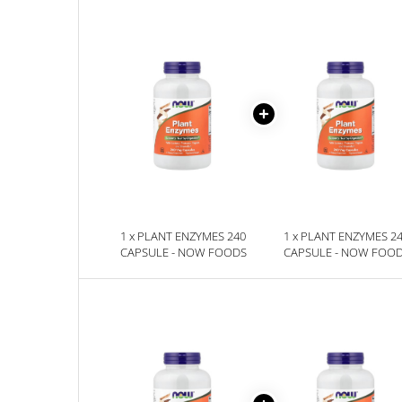
Sanct Bernhard
Seeking Health
Solgar
Thorne Research
Trace Minerals
Vitadote
Vital Nutrients
Vital Proteins
1 x PLANT ENZYMES 240
1 x PLANT ENZYMES 2
EFX Sports
CAPSULE - NOW FOODS
CAPSULE - NOW FOO
NOW Foods
Nutricost