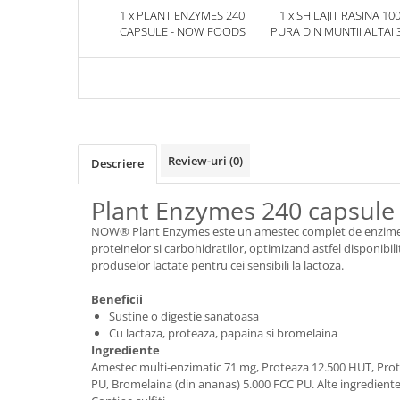
1 x PLANT ENZYMES 240
1 x SHILAJIT RASINA 10
CAPSULE - NOW FOODS
PURA DIN MUNTII ALTAI 
HERBIX
Review-uri
(0)
Descriere
Plant Enzymes 240 capsule
NOW® Plant Enzymes este un amestec complet de enzime car
proteinelor si carbohidratilor, optimizand astfel disponib
produselor lactate pentru cei sensibili la lactoza.
Beneficii
Sustine o digestie sanatoasa
Cu lactaza, proteaza, papaina si bromelaina
Ingrediente
Amestec multi-enzimatic 71 mg, Proteaza 12.500 HUT, Prote
PU, Bromelaina (din ananas) 5.000 FCC PU. Alte ingrediente: 