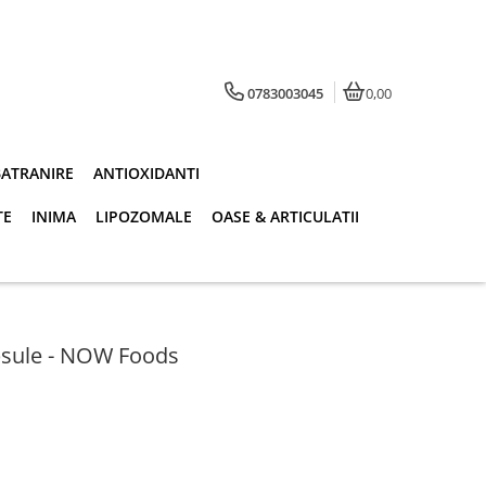
0783003045
0,00
BATRANIRE
ANTIOXIDANTI
TE
INIMA
LIPOZOMALE
OASE & ARTICULATII
psule - NOW Foods