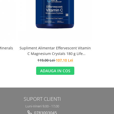
-10%
Minerals
Supliment Alimentar Effervescent Vitamin
Enhanced S
C Magnesium Crystals 180 g Life
Probioti
Extension
119,00 Lei
107,10 Lei
1
ADAUGA IN COS
SUPORT CLIENTI
Luni-Vineri 9,00 - 17,00
0783003045