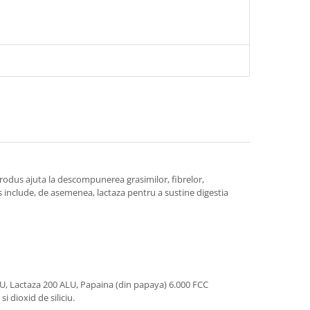
odus ajuta la descompunerea grasimilor, fibrelor,
s include, de asemenea, lactaza pentru a sustine digestia
CU, Lactaza 200 ALU, Papaina (din papaya) 6.000 FCC
i dioxid de siliciu.