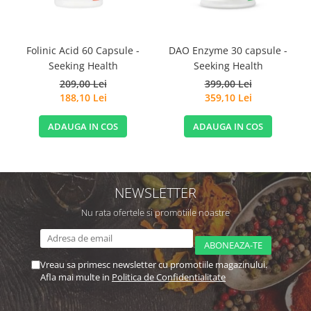
Folinic Acid 60 Capsule -
DAO Enzyme 30 capsule -
Seeking Health
Seeking Health
209,00 Lei
399,00 Lei
188,10 Lei
359,10 Lei
ADAUGA IN COS
ADAUGA IN COS
NEWSLETTER
Nu rata ofertele si promotiile noastre
Vreau sa primesc newsletter cu promotiile magazinului.
Afla mai multe in
Politica de Confidentialitate