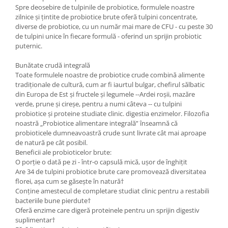
Spre deosebire de tulpinile de probiotice, formulele noastre
zilnice și țintite de probiotice brute oferă tulpini concentrate,
diverse de probiotice, cu un număr mai mare de CFU - cu peste 30
de tulpini unice în fiecare formulă - oferind un sprijin probiotic
puternic.
Bunătate crudă integrală
Toate formulele noastre de probiotice crude combină alimente
tradiționale de cultură, cum ar fi iaurtul bulgar, chefirul sălbatic
din Europa de Est și fructele și legumele --Ardei roșii, mazăre
verde, prune și cireșe, pentru a numi câteva -- cu tulpini
probiotice și proteine ​​studiate clinic. digestia enzimelor. Filozofia
noastră „Probiotice alimentare integrală” înseamnă că
probioticele dumneavoastră crude sunt livrate cât mai aproape
de natură pe cât posibil.
Beneficii ale probioticelor brute:
O porție o dată pe zi - într-o capsulă mică, ușor de înghițit
Are 34 de tulpini probiotice brute care promovează diversitatea
florei, așa cum se găsește în natură†
Conține amestecul de completare studiat clinic pentru a restabili
bacteriile bune pierdute†
Oferă enzime care digeră proteinele pentru un sprijin digestiv
suplimentar†