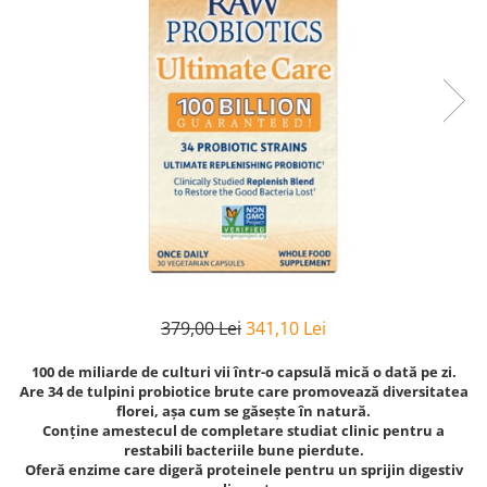
Goli
Healthy Origins
Herbix
Jarrow Formulas
Life Extension
Natrol
Neocell
Nordic Naturals
OLY
Perfect KETO
379,00 Lei
341,10 Lei
Pileje Laboratoire
Pro Tan
100 de miliarde de culturi vii într-o capsulă mică o dată pe zi.
Are 34 de tulpini probiotice brute care promovează diversitatea
Pure Nutrition USA
florei, așa cum se găsește în natură.
Conține amestecul de completare studiat clinic pentru a
Purovitalis
restabili bacteriile bune pierdute.
Oferă enzime care digeră proteinele pentru un sprijin digestiv
Quicksilver Scientific