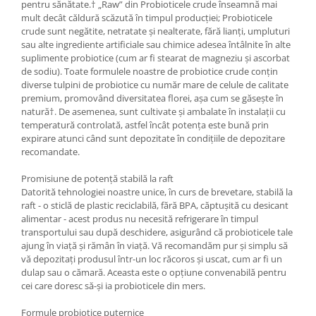
pentru sănătate.† „Raw” din Probioticele crude înseamnă mai
mult decât căldură scăzută în timpul producției; Probioticele
crude sunt negătite, netratate și nealterate, fără lianți, umpluturi
sau alte ingrediente artificiale sau chimice adesea întâlnite în alte
suplimente probiotice (cum ar fi stearat de magneziu și ascorbat
de sodiu). Toate formulele noastre de probiotice crude conțin
diverse tulpini de probiotice cu număr mare de celule de calitate
premium, promovând diversitatea florei, așa cum se găsește în
natură†. De asemenea, sunt cultivate și ambalate în instalații cu
temperatură controlată, astfel încât potența este bună prin
expirare atunci când sunt depozitate în condițiile de depozitare
recomandate.
Promisiune de potență stabilă la raft
Datorită tehnologiei noastre unice, în curs de brevetare, stabilă la
raft - o sticlă de plastic reciclabilă, fără BPA, căptușită cu desicant
alimentar - acest produs nu necesită refrigerare în timpul
transportului sau după deschidere, asigurând că probioticele tale
ajung în viață și rămân în viață. Vă recomandăm pur și simplu să
vă depozitați produsul într-un loc răcoros și uscat, cum ar fi un
dulap sau o cămară. Aceasta este o opțiune convenabilă pentru
cei care doresc să-și ia probioticele din mers.
Formule probiotice puternice