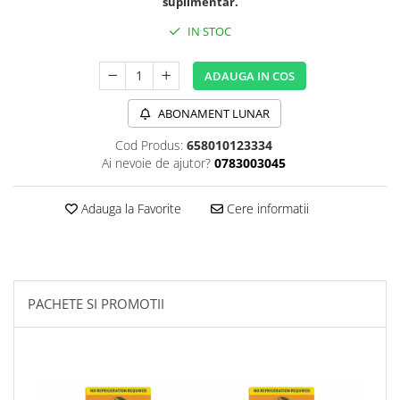
suplimentar.
Sanct Bernhard
IN STOC
Seeking Health
Solgar
ADAUGA IN COS
Thorne Research
ABONAMENT LUNAR
Trace Minerals
Cod Produs:
658010123334
Vitadote
Ai nevoie de ajutor?
0783003045
Vital Nutrients
Adauga la Favorite
Cere informatii
Vital Proteins
EFX Sports
NOW Foods
Nutricost
PACHETE SI PROMOTII