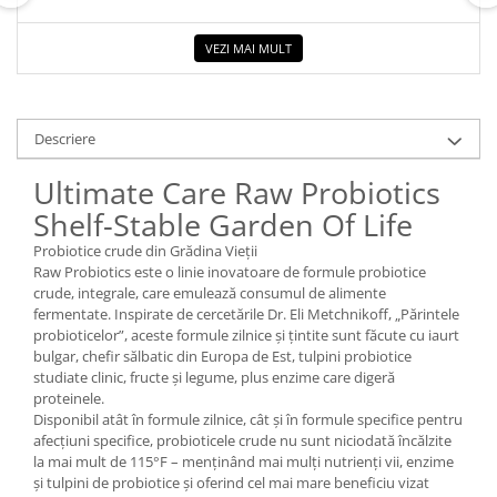
VEZI MAI MULT
Descriere
Ultimate Care Raw Probiotics
Shelf-Stable Garden Of Life
Probiotice crude din Grădina Vieții
Raw Probiotics este o linie inovatoare de formule probiotice
crude, integrale, care emulează consumul de alimente
fermentate. Inspirate de cercetările Dr. Eli Metchnikoff, „Părintele
probioticelor”, aceste formule zilnice și țintite sunt făcute cu iaurt
bulgar, chefir sălbatic din Europa de Est, tulpini probiotice
studiate clinic, fructe și legume, plus enzime care digeră
proteinele.
Disponibil atât în ​​formule zilnice, cât și în formule specifice pentru
afecțiuni specifice, probioticele crude nu sunt niciodată încălzite
la mai mult de 115°F – menținând mai mulți nutrienți vii, enzime
și tulpini de probiotice și oferind cel mai mare beneficiu vizat