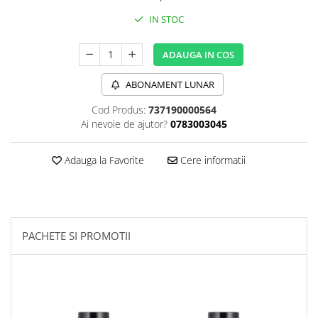
Sanct Bernhard
IN STOC
Seeking Health
ADAUGA IN COS
Solgar
Thorne Research
ABONAMENT LUNAR
Trace Minerals
Cod Produs:
737190000564
Vitadote
Ai nevoie de ajutor?
0783003045
Vital Nutrients
Adauga la Favorite
Cere informatii
Vital Proteins
EFX Sports
NOW Foods
Nutricost
PACHETE SI PROMOTII