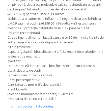
un pH de 12, deoarece moleculele sale sunt sintetizate cu agenți
de „tampon” folosind un proces de fabricație brevetat
(#6,399,661) pentru a-l face pH-Correct.
Stabilitatea creatinei este influențată negativ de acizi și lichide la
pH 6,9 sau mai puțin. (#6.399.661). Kre-Alkalyn® este singura
creatină cu protecție patentată de la pH 7 până la pH 14.
Utilizare recomandată
Ca supliment alimentar, luați 2 capsule cu 30 de minute înainte de
antrenament și 2 capsule după antrenament.
Alte ingrediente
Capsula (gelatină, fd&c albastru #1, fd&c roșu #40), maltodextrină
și stearat de magneziu.
Avertizări
Depozitare: Păstrați capacul bine închis într-un loc răcoros și
uscat, departe de copii.
Dimensiunea porției: 2 capsule
Porții per recipient: 120
Cantitatea pe porție %Valoare zilnică
Kre-Alkalyn®
(creatină monohidrat tamponată) 1500 mg †
† Valoarea zilnică nu este stabilită.
Informatii conformitate produs