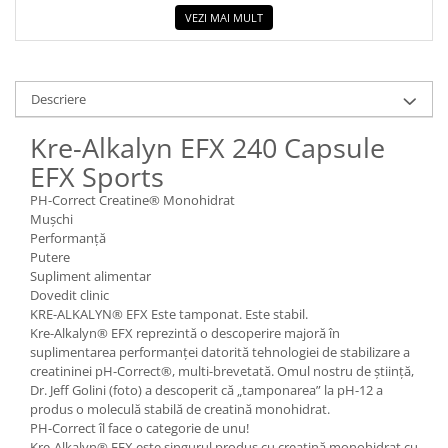
VEZI MAI MULT
Descriere
Kre-Alkalyn EFX 240 Capsule
EFX Sports
PH-Correct Creatine® Monohidrat
Muşchi
Performanţă
Putere
Supliment alimentar
Dovedit clinic
KRE-ALKALYN® EFX Este tamponat. Este stabil.
Kre-Alkalyn® EFX reprezintă o descoperire majoră în
suplimentarea performanței datorită tehnologiei de stabilizare a
creatininei pH-Correct®, multi-brevetată. Omul nostru de știință,
Dr. Jeff Golini (foto) a descoperit că „tamponarea” la pH-12 a
produs o moleculă stabilă de creatină monohidrat.
PH-Correct îl face o categorie de unu!
Kre-Alkalyn® EFX este singurul produs cu creatină monohidrat cu