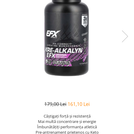
Goli
Healthy Origins
Herbix
Jarrow Formulas
Life Extension
Natrol
Neocell
Nordic Naturals
OLY
Perfect KETO
Pileje Laboratoire
Pro Tan
179,00 Lei
161,10 Lei
Pure Nutrition USA
Câștigați forță și rezistență
Purovitalis
Mai multă concentrare și energie
Îmbunătățiți performanța atletică
Quicksilver Scientific
Pre-antrenament prietenos cu Keto