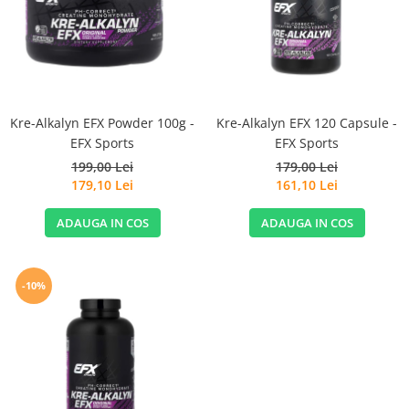
Goli
Healthy Origins
Herbix
Jarrow Formulas
Life Extension
Kre-Alkalyn EFX Powder 100g -
Kre-Alkalyn EFX 120 Capsule -
Natrol
EFX Sports
EFX Sports
199,00 Lei
179,00 Lei
Neocell
179,10 Lei
161,10 Lei
Nordic Naturals
ADAUGA IN COS
ADAUGA IN COS
OLY
Perfect KETO
Pileje Laboratoire
-10%
Pro Tan
Pure Nutrition USA
Purovitalis
Quicksilver Scientific