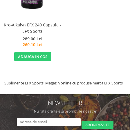
Sanct Bernhard
Seeking Health
Solgar
Kre-Alkalyn EFX 240 Capsule -
EFX Sports
Thorne Research
289,00 Lei
Trace Minerals
260,10 Lei
Vitadote
ADAUGA IN COS
Vital Nutrients
Vital Proteins
EFX Sports
Suplimente EFX Sports. Magazin online cu produse marca EFX Sports
NOW Foods
Nutricost
NEWSLETTER
Nu rata ofertele si promotiile noastre