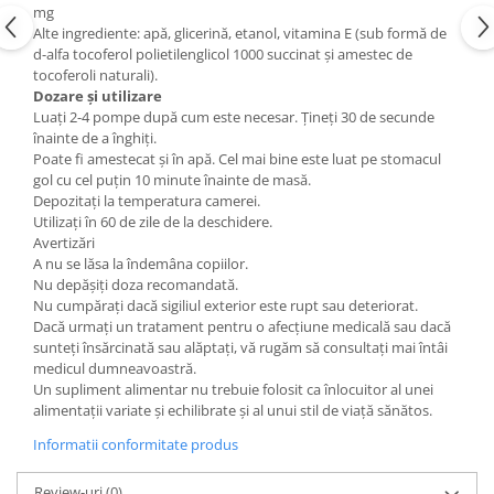
mg
Alte ingrediente: apă, glicerină, etanol, vitamina E (sub formă de
d-alfa tocoferol polietilenglicol 1000 succinat și amestec de
tocoferoli naturali).
Dozare și utilizare
Luați 2-4 pompe după cum este necesar. Țineți 30 de secunde
înainte de a înghiți.
Poate fi amestecat și în apă. Cel mai bine este luat pe stomacul
gol cu ​​cel puțin 10 minute înainte de masă.
Depozitați la temperatura camerei.
Utilizați în 60 de zile de la deschidere.
Avertizări
A nu se lăsa la îndemâna copiilor.
Nu depășiți doza recomandată.
Nu cumpărați dacă sigiliul exterior este rupt sau deteriorat.
Dacă urmați un tratament pentru o afecțiune medicală sau dacă
sunteți însărcinată sau alăptați, vă rugăm să consultați mai întâi
medicul dumneavoastră.
Un supliment alimentar nu trebuie folosit ca înlocuitor al unei
alimentații variate și echilibrate și al unui stil de viață sănătos.
Informatii conformitate produs
Review-uri
(0)