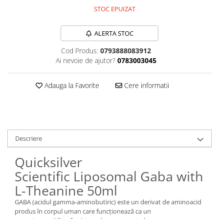
Sanct Bernhard
STOC EPUIZAT
Seeking Health
ALERTA STOC
Solgar
Cod Produs:
0793888083912
Thorne Research
Ai nevoie de ajutor?
0783003045
Trace Minerals
Vitadote
Adauga la Favorite
Cere informatii
Vital Nutrients
Vital Proteins
EFX Sports
Descriere
NOW Foods
Quicksilver
Nutricost
Scientific Liposomal Gaba with
L-Theanine 50ml
GABA (acidul gamma-aminobutiric) este un derivat de aminoacid
produs în corpul uman care funcționează ca un