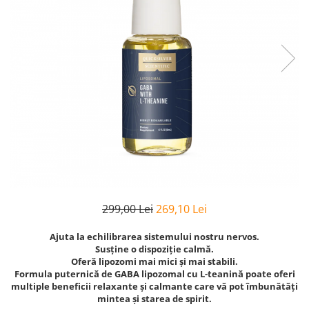
Goli
Healthy Origins
Herbix
Jarrow Formulas
Life Extension
Natrol
Neocell
Nordic Naturals
OLY
Perfect KETO
299,00 Lei
269,10 Lei
Pileje Laboratoire
Pro Tan
Ajuta la echilibrarea sistemului nostru nervos.
Susține o dispoziție calmă.
Pure Nutrition USA
Oferă lipozomi mai mici și mai stabili.
Formula puternică de GABA lipozomal cu L-teanină poate oferi
Purovitalis
multiple beneficii relaxante și calmante care vă pot îmbunătăți
mintea și starea de spirit.
Quicksilver Scientific