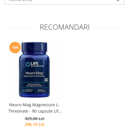
RECOMANDARI
-10%
Neuro-Mag Magnesium L-
Threonate - 90 capsule Life
Extension
329,00 Lei
296,10 Lei