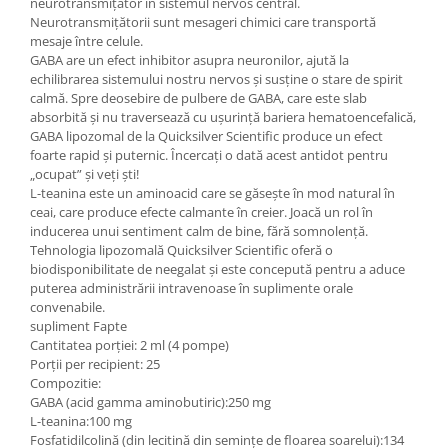
neurotransmițător în sistemul nervos central.
Neurotransmițătorii sunt mesageri chimici care transportă
mesaje între celule.
GABA are un efect inhibitor asupra neuronilor, ajută la
echilibrarea sistemului nostru nervos și susține o stare de spirit
calmă. Spre deosebire de pulbere de GABA, care este slab
absorbită și nu traversează cu ușurință bariera hematoencefalică,
GABA lipozomal de la Quicksilver Scientific produce un efect
foarte rapid și puternic. Încercați o dată acest antidot pentru
„ocupat” și veți ști!
L-teanina este un aminoacid care se găsește în mod natural în
ceai, care produce efecte calmante în creier. Joacă un rol în
inducerea unui sentiment calm de bine, fără somnolență.
Tehnologia lipozomală Quicksilver Scientific oferă o
biodisponibilitate de neegalat și este concepută pentru a aduce
puterea administrării intravenoase în suplimente orale
convenabile.
supliment Fapte
Cantitatea porției: 2 ml (4 pompe)
Porții per recipient: 25
Compozitie:
GABA (acid gamma aminobutiric):250 mg
L-teanina:100 mg
Fosfatidilcolină (din lecitină din semințe de floarea soarelui):134