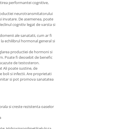
tirea performantei cognitive,
productiei neurotransmitatorului
 si invatare. De asemenea, poate
clinul cognitiv legat de varsta si
omenii ale sanatatii, cum ar fi
 la echilibrul hormonal general si
eglarea productiei de hormoni si
. Poate fi deosebit de benefic
scazute de testosteron.
t Ali poate sustine, de
oli si infectii. Are proprietati
munitar si pot promova sanatatea
la si creste rezistenta oaselor
a
nte: Hidroxipropilmetilceluloza,