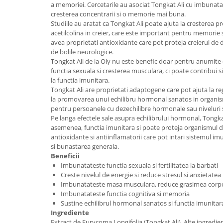
a memoriei. Cercetarile au asociat Tongkat Ali cu imbunata
cresterea concentrarii si o memorie mai buna.
Studiile au aratat ca Tongkat Ali poate ajuta la cresterea 
acetilcolina in creier, care este important pentru memorie
avea proprietati antioxidante care pot proteja creierul de de
de bolile neurologice.
Tongkat Ali de la Oly nu este benefic doar pentru anumite d
functia sexuala si cresterea musculara, ci poate contribui si
la functia imunitara.
Tongkat Ali are proprietati adaptogene care pot ajuta la r
la promovarea unui echilibru hormonal sanatos in organism
pentru persoanele cu dezechilibre hormonale sau niveluri 
Pe langa efectele sale asupra echilibrului hormonal, Tongka
asemenea, functia imunitara si poate proteja organismul de b
antioxidante si antiinflamatorii care pot intari sistemul i
si bunastarea generala.
Beneficii
Imbunatateste functia sexuala si fertilitatea la barbati
Creste nivelul de energie si reduce stresul si anxietatea
Imbunatateste masa musculara, reduce grasimea corpora
Imbunatateste functia cognitiva si memoria
Sustine echilibrul hormonal sanatos si functia imunitar
Ingrediente
Extract de Eurycoma Longifolia (Tongkat Ali). Alte ingredie