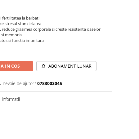
fertilitatea la barbati
ce stresul si anxietatea
reduce grasimea corporala si creste rezistenta oaselor
a si memoria
tos si functia imunitara
A IN COS
ABONAMENT LUNAR
Ai nevoie de ajutor?
0783003045
informatii