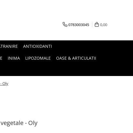
0783003045
0,00
ATRANIRE
ANTIOXIDANTI
E
INIMA
LIPOZOMALE
OASE & ARTICULATII
- Oly
vegetale - Oly