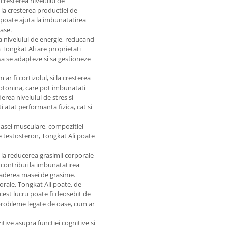
 cresterea nivelului de
 la cresterea productiei de
 poate ajuta la imbunatatirea
oase.
a nivelului de energie, reducand
a Tongkat Ali are proprietati
a se adapteze si sa gestioneze
r fi cortizolul, si la cresterea
otonina, care pot imbunatati
derea nivelului de stres si
 atat performanta fizica, cat si
masei musculare, compozitiei
de testosteron, Tongkat Ali poate
 la reducerea grasimii corporale
e contribui la imbunatatirea
caderea masei de grasime.
orale, Tongkat Ali poate, de
cest lucru poate fi deosebit de
 probleme legate de oase, cum ar
ive asupra functiei cognitive si