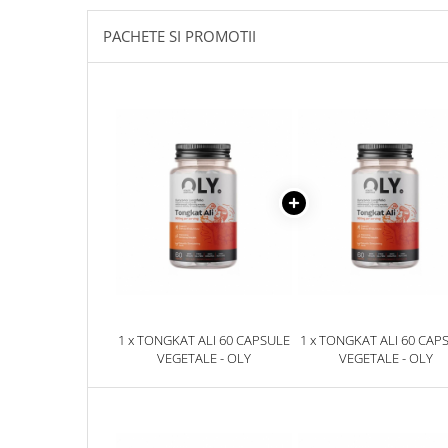
Sanct Bernhard
PACHETE SI PROMOTII
Seeking Health
Solgar
Thorne Research
Trace Minerals
Vitadote
Vital Nutrients
Vital Proteins
EFX Sports
NOW Foods
Nutricost
1 x TONGKAT ALI 60 CAPSULE
1 x TONGKAT ALI 60 CAP
VEGETALE - OLY
VEGETALE - OLY