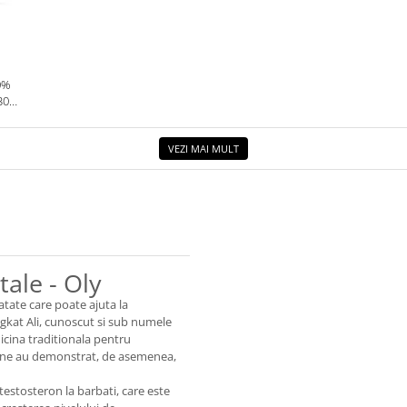
0%
30G.
VEZI MAI MULT
tale - Oly
atate care poate ajuta la
ongkat Ali, cunoscut si sub numele
icina traditionala pentru
derne au demonstrat, de asemenea,
testosteron la barbati, care este