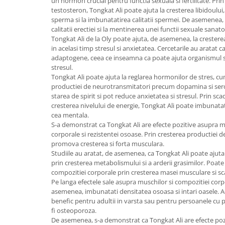
un hormon crucial pentru functia sexuala si fertilitate. Prin
testosteron, Tongkat Ali poate ajuta la cresterea libidoului,
sperma si la imbunatatirea calitatii spermei. De asemenea,
calitatii erectiei si la mentinerea unei functii sexuale sanat
Tongkat Ali de la Oly poate ajuta, de asemenea, la crestere
in acelasi timp stresul si anxietatea. Cercetarile au aratat c
adaptogene, ceea ce inseamna ca poate ajuta organismul s
stresul.
Tongkat Ali poate ajuta la reglarea hormonilor de stres, cum a
productiei de neurotransmitatori precum dopamina si ser
starea de spirit si pot reduce anxietatea si stresul. Prin sca
cresterea nivelului de energie, Tongkat Ali poate imbunatati
cea mentala.
S-a demonstrat ca Tongkat Ali are efecte pozitive asupra 
corporale si rezistentei osoase. Prin cresterea productiei 
promova cresterea si forta musculara.
Studiile au aratat, de asemenea, ca Tongkat Ali poate ajuta
prin cresterea metabolismului si a arderii grasimilor. Poat
compozitiei corporale prin cresterea masei musculare si s
Pe langa efectele sale asupra muschilor si compozitiei corp
asemenea, imbunatati densitatea osoasa si intari oasele. A
benefic pentru adultii in varsta sau pentru persoanele cu
fi osteoporoza.
De asemenea, s-a demonstrat ca Tongkat Ali are efecte pozit