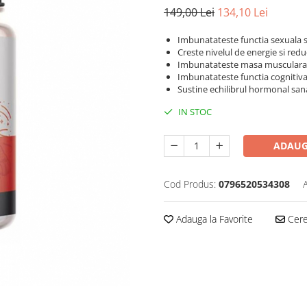
149,00 Lei
134,10 Lei
Imbunatateste functia sexuala si 
Creste nivelul de energie si redu
Imbunatateste masa musculara, 
Imbunatateste functia cognitiv
Sustine echilibrul hormonal sana
IN STOC
ADAUG
Cod Produs:
0796520534308
Adauga la Favorite
Cere 