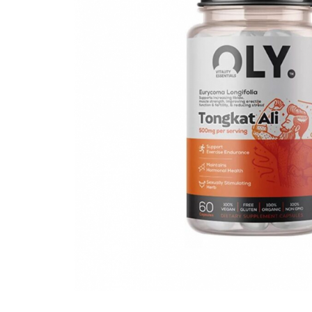
Goli
Healthy Origins
Herbix
Jarrow Formulas
Life Extension
Natrol
Neocell
Nordic Naturals
OLY
Perfect KETO
Pileje Laboratoire
Pro Tan
Pure Nutrition USA
Purovitalis
Quicksilver Scientific