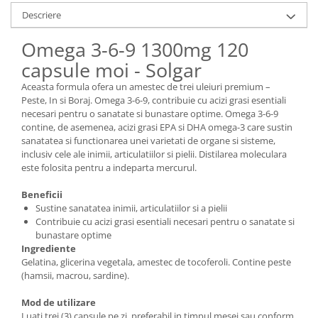
Descriere
Omega 3-6-9 1300mg 120
capsule moi - Solgar
Aceasta formula ofera un amestec de trei uleiuri premium –
Peste, In si Boraj. Omega 3-6-9, contribuie cu acizi grasi esentiali
necesari pentru o sanatate si bunastare optime. Omega 3-6-9
contine, de asemenea, acizi grasi EPA si DHA omega-3 care sustin
sanatatea si functionarea unei varietati de organe si sisteme,
inclusiv cele ale inimii, articulatiilor si pielii. Distilarea moleculara
este folosita pentru a indeparta mercurul.
Beneficii
Sustine sanatatea inimii, articulatiilor si a pielii
Contribuie cu acizi grasi esentiali necesari pentru o sanatate si
bunastare optime
Ingrediente
Gelatina, glicerina vegetala, amestec de tocoferoli. Contine peste
(hamsii, macrou, sardine).
Mod de utilizare
Luati trei (3) capsule pe zi, preferabil in timpul mesei sau conform