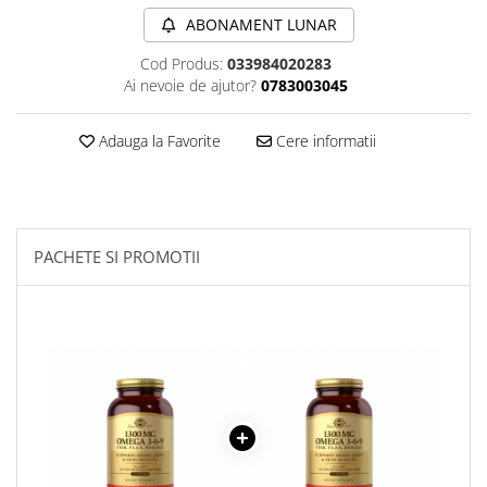
Sanct Bernhard
ABONAMENT LUNAR
Seeking Health
Cod Produs:
033984020283
Ai nevoie de ajutor?
0783003045
Solgar
Thorne Research
Adauga la Favorite
Cere informatii
Trace Minerals
Vitadote
Vital Nutrients
Vital Proteins
PACHETE SI PROMOTII
EFX Sports
NOW Foods
Nutricost