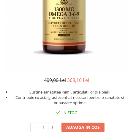
Goli
Healthy Origins
Herbix
Jarrow Formulas
Life Extension
Natrol
Neocell
Nordic Naturals
OLY
409,00 Lei
368,10 Lei
Perfect KETO
Sustine sanatatea inimii, articulatiilor si a pielii
Pileje Laboratoire
Contribuie cu acizi grasi esentiali necesari pentru o sanatate si
Pro Tan
bunastare optime
Pure Nutrition USA
IN STOC
Purovitalis
ADAUGA IN COS
Quicksilver Scientific