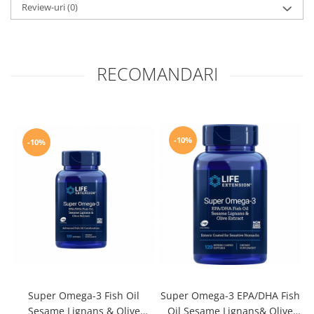
Review-uri
(0)
RECOMANDARI
-10%
-10%
Super Omega-3 EPA/DHA Fish
S
Super Omega-3 Fish Oil
Oil Sesame Lignans& Olive
Sesame Lignans & Olive