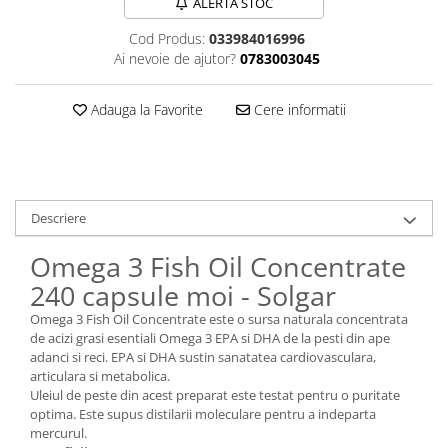
ALERTA STOC
Sanct Bernhard
Cod Produs:
033984016996
Seeking Health
Ai nevoie de ajutor?
0783003045
Solgar
Adauga la Favorite
Cere informatii
Thorne Research
Trace Minerals
Vitadote
Vital Nutrients
Descriere
Vital Proteins
Omega 3 Fish Oil Concentrate
EFX Sports
240 capsule moi - Solgar
NOW Foods
Omega 3 Fish Oil Concentrate este o sursa naturala concentrata
Nutricost
de acizi grasi esentiali Omega 3 EPA si DHA de la pesti din ape
adanci si reci. EPA si DHA sustin sanatatea cardiovasculara,
articulara si metabolica.
Uleiul de peste din acest preparat este testat pentru o puritate
optima. Este supus distilarii moleculare pentru a indeparta
mercurul.