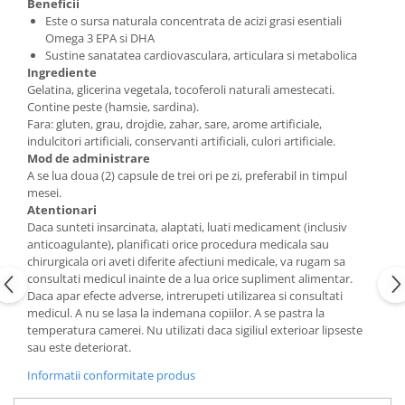
Beneficii
Este o sursa naturala concentrata de acizi grasi esentiali
Omega 3 EPA si DHA
Sustine sanatatea cardiovasculara, articulara si metabolica
Ingrediente
Gelatina, glicerina vegetala, tocoferoli naturali amestecati.
Contine peste (hamsie, sardina).
Fara: gluten, grau, drojdie, zahar, sare, arome artificiale,
indulcitori artificiali, conservanti artificiali, culori artificiale.
Mod de administrare
A se lua doua (2) capsule de trei ori pe zi, preferabil in timpul
mesei.
Atentionari
Daca sunteti insarcinata, alaptati, luati medicament (inclusiv
anticoagulante), planificati orice procedura medicala sau
chirurgicala ori aveti diferite afectiuni medicale, va rugam sa
consultati medicul inainte de a lua orice supliment alimentar.
Daca apar efecte adverse, intrerupeti utilizarea si consultati
medicul. A nu se lasa la indemana copiilor. A se pastra la
temperatura camerei. Nu utilizati daca sigiliul exterioar lipseste
sau este deteriorat.
Informatii conformitate produs