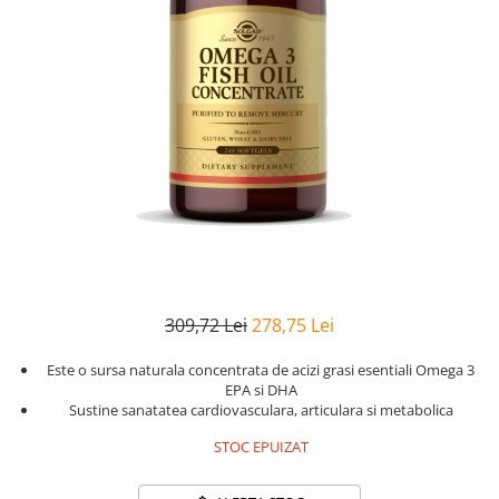
Goli
Healthy Origins
Herbix
Jarrow Formulas
Life Extension
Natrol
Neocell
Nordic Naturals
OLY
Perfect KETO
309,72 Lei
278,75 Lei
Pileje Laboratoire
Este o sursa naturala concentrata de acizi grasi esentiali Omega 3
Pro Tan
EPA si DHA
Sustine sanatatea cardiovasculara, articulara si metabolica
Pure Nutrition USA
STOC EPUIZAT
Purovitalis
Quicksilver Scientific