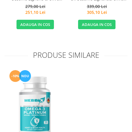
Extract 120cps for Sensitive
Extract 120cps - Life
339,00 Lei
279,00 Lei
Stomachs - Life Extension
Extension
305,10 Lei
251,10 Lei
ADAUGA IN COS
ADAUGA IN COS
PRODUSE SIMILARE
-10%
NOU