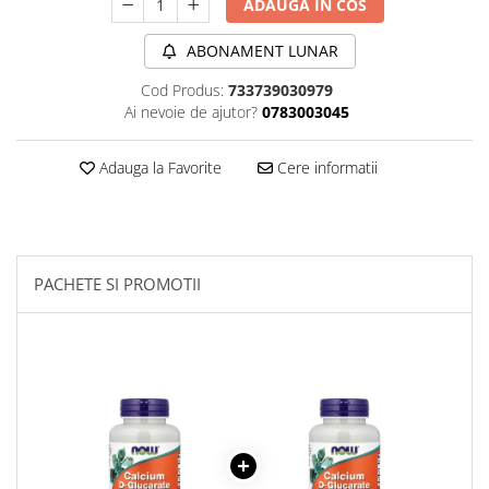
ADAUGA IN COS
Sanct Bernhard
ABONAMENT LUNAR
Seeking Health
Solgar
Cod Produs:
733739030979
Ai nevoie de ajutor?
0783003045
Thorne Research
Trace Minerals
Adauga la Favorite
Cere informatii
Vitadote
Vital Nutrients
Vital Proteins
PACHETE SI PROMOTII
EFX Sports
NOW Foods
Nutricost