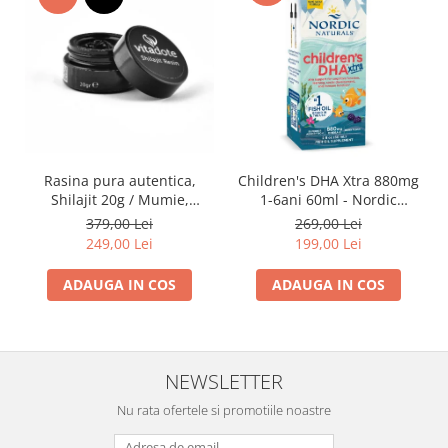
Rasina pura autentica,
Children's DHA Xtra 880mg
Shilajit 20g / Mumie,
1-6ani 60ml - Nordic
Vitamine si Micronutrienti -
Naturals
379,00 Lei
269,00 Lei
Vitadote
249,00 Lei
199,00 Lei
ADAUGA IN COS
ADAUGA IN COS
NEWSLETTER
Nu rata ofertele si promotiile noastre