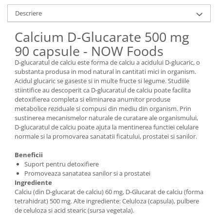
Descriere
Calcium D-Glucarate 500 mg
90 capsule - NOW Foods
D-glucaratul de calciu este forma de calciu a acidului D-glucaric, o
substanta produsa in mod natural in cantitati mici in organism.
Acidul glucaric se gaseste si in multe fructe si legume. Studiile
stiintifice au descoperit ca D-glucaratul de calciu poate facilita
detoxifierea completa si eliminarea anumitor produse
metabolice reziduale si compusi din mediu din organism. Prin
sustinerea mecanismelor naturale de curatare ale organismului,
D-glucaratul de calciu poate ajuta la mentinerea functiei celulare
normale si la promovarea sanatatii ficatului, prostatei si sanilor.
Beneficii
Suport pentru detoxifiere
Promoveaza sanatatea sanilor si a prostatei
Ingrediente
Calciu (din D-glucarat de calciu) 60 mg, D-Glucarat de calciu (forma
tetrahidrat) 500 mg. Alte ingrediente: Celuloza (capsula), pulbere
de celuloza si acid stearic (sursa vegetala).