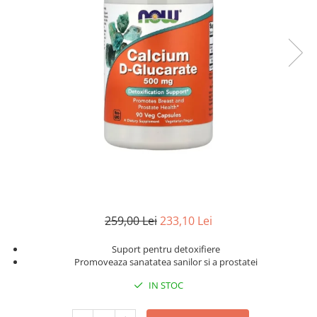
Goli
Healthy Origins
Herbix
Jarrow Formulas
Life Extension
Natrol
Neocell
Nordic Naturals
OLY
Perfect KETO
259,00 Lei
233,10 Lei
Pileje Laboratoire
Pro Tan
Suport pentru detoxifiere
Promoveaza sanatatea sanilor si a prostatei
Pure Nutrition USA
IN STOC
Purovitalis
Quicksilver Scientific