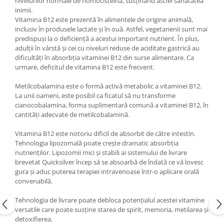
nivelurilor normale de homocisteină, susținând astfel sănătatea
inimii.
Vitamina B12 este prezentă în alimentele de origine animală,
inclusiv în produsele lactate și în ouă. Astfel, vegetarienii sunt mai
predispuși la o deficiență a acestui important nutrient. În plus,
adulții în vârstă și cei cu niveluri reduse de aciditate gastrică au
dificultăți în absorbția vitaminei B12 din surse alimentare. Ca
urmare, deficitul de vitamina B12 este frecvent.
Metilcobalamina este o formă activă metabolic a vitaminei B12.
La unii oameni, este posibil ca ficatul să nu transforme
cianocobalamina, forma suplimentară comună a vitaminei B12, în
cantități adecvate de metilcobalamină.
Vitamina B12 este notoriu dificil de absorbit de către intestin.
Tehnologia lipozomală poate crește dramatic absorbția
nutrienților. Lipozomii mici și stabili ai sistemului de livrare
brevetat Quicksilver încep să se absoarbă de îndată ce vă lovesc
gura și aduc puterea terapiei intravenoase într-o aplicare orală
convenabilă.
Tehnologia de livrare poate debloca potențialul acestei vitamine
versatile care poate susține starea de spirit, memoria, metilarea și
detoxifierea.