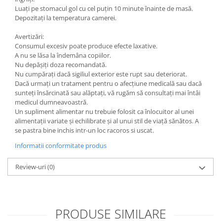
Luați pe stomacul gol cu cel puțin 10 minute înainte de masă.
Depozitați la temperatura camerei.
Avertizări:
Consumul excesiv poate produce efecte laxative.
A nu se lăsa la îndemâna copiilor.
Nu depășiți doza recomandată.
Nu cumpărați dacă sigiliul exterior este rupt sau deteriorat.
Dacă urmați un tratament pentru o afecțiune medicală sau dacă
sunteți însărcinată sau alăptați, vă rugăm să consultați mai întâi
medicul dumneavoastră.
Un supliment alimentar nu trebuie folosit ca înlocuitor al unei
alimentații variate și echilibrate și al unui stil de viață sănătos. A
se pastra bine inchis intr-un loc racoros si uscat.
Informatii conformitate produs
Review-uri
(0)
PRODUSE SIMILARE