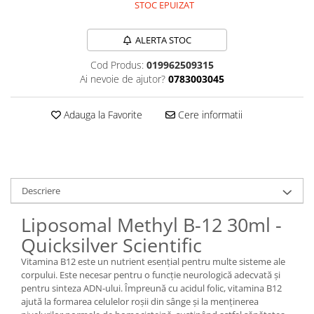
STOC EPUIZAT
Sanct Bernhard
Seeking Health
ALERTA STOC
Solgar
Cod Produs:
019962509315
Thorne Research
Ai nevoie de ajutor?
0783003045
Trace Minerals
Adauga la Favorite
Cere informatii
Vitadote
Vital Nutrients
Vital Proteins
EFX Sports
Descriere
NOW Foods
Liposomal Methyl B-12 30ml -
Nutricost
Quicksilver Scientific
Vitamina B12 este un nutrient esențial pentru multe sisteme ale
corpului. Este necesar pentru o funcție neurologică adecvată și
pentru sinteza ADN-ului. Împreună cu acidul folic, vitamina B12
ajută la formarea celulelor roșii din sânge și la menținerea