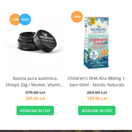
-26%
-34%
NOU
Rasina pura autentica,
Children's DHA Xtra 880mg 1-
Shilajit 20g / Mumie, Vitamine
6ani 60ml - Nordic Naturals
si Micronutrienti - Vitadote
379,00 Lei
269,00 Lei
249,00 Lei
199,00 Lei
ADAUGA IN COS
ADAUGA IN COS