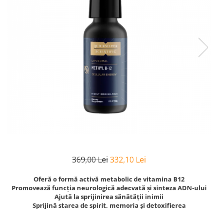
Goli
Healthy Origins
Herbix
Jarrow Formulas
Life Extension
Natrol
Neocell
Nordic Naturals
OLY
Perfect KETO
Pileje Laboratoire
369,00 Lei
332,10 Lei
Pro Tan
Oferă o formă activă metabolic de vitamina B12
Pure Nutrition USA
Promovează funcția neurologică adecvată și sinteza ADN-ului
Purovitalis
Ajută la sprijinirea sănătății inimii
Sprijină starea de spirit, memoria și detoxifierea
Quicksilver Scientific