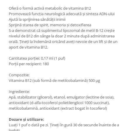
Oferă o formă activă metabolic de vitamina B12
Promovează funcția neurologică adecvată și sinteza ADN-ului
Ajută la sprijinirea sănătății inimii
Sprijină starea de spirit, memoria și detoxifierea
S-a demonstrat că suplimentul lipozomal de metil B-12 crește
nivelul de B12 din sânge la doar 2 minute după administrarea
orală. Țineți la îndemână oricând aveți nevoie de un lift și de un
aport de vitamina B12.
Cantitatea porției: 0,17 ml (1 puf)
Porții per recipient: 180
Compozitie:
Vitamina B12 (sub formă de metilcobalamină) 500 µg
Ingrediente:
Apă, stabilizator (glicerol), etanol, emulgator (lecitine de soia),
antioxidant (d-alfa-tocoferol polietilenglicol 1000 succinat),
metilcobalamină, antioxidant (extract bogat în tocoferol)
Dozare și utilizare:
Luați 1 puf o dată pe zi. Țineți în gură 30 de secunde înainte de a
înghiți.