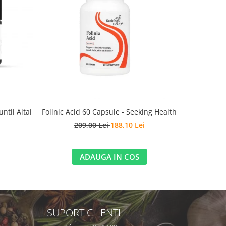
-19%
NO
ntii Altai
Folinic Acid 60 Capsule - Seeking Health
Magnesi
209,00 Lei
188,10 Lei
1
ADAUGA IN COS
SUPORT CLIENTI