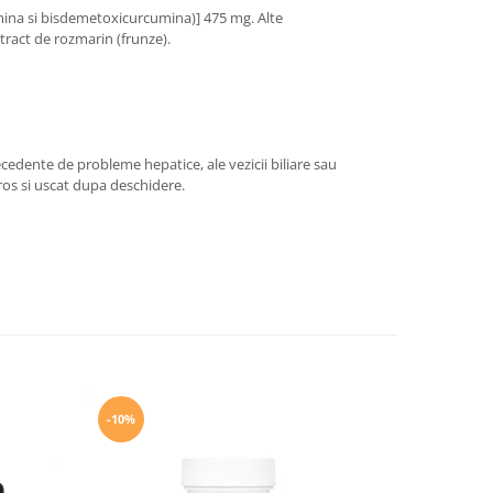
mina si bisdemetoxicurcumina)] 475 mg. Alte
xtract de rozmarin (frunze).
cedente de probleme hepatice, ale vezicii biliare sau
oros si uscat dupa deschidere.
-10%