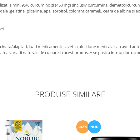
dizat la min. 95% curcuminoizi (450 mg) (inclusiv curcumina, demetoxicurcu
ale (gelatina, glicerina, apa, sorbitol, colorant caramel), ceara de albine si e
ei.
inata/alaptati, luati medicamente, aveti o afectiune medicala sau aveti ante
parea variatii naturale de culoare la acest produs. A se pastra intr-un loc rac
PRODUSE SIMILARE
-42%
NOU