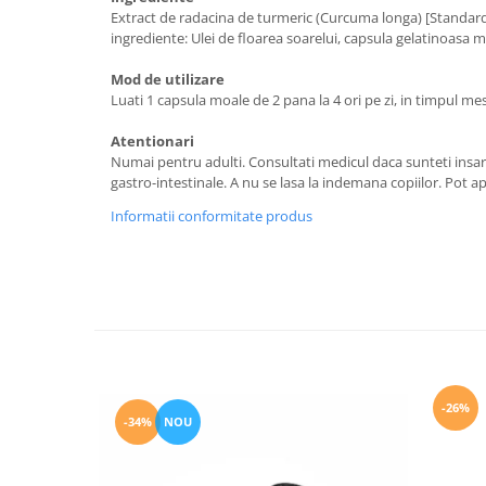
Extract de radacina de turmeric (Curcuma longa) [Standar
ingrediente: Ulei de floarea soarelui, capsula gelatinoasa mo
Mod de utilizare
Luati 1 capsula moale de 2 pana la 4 ori pe zi, in timpul mes
Atentionari
Numai pentru adulti. Consultati medicul daca sunteti insarc
gastro-intestinale. A nu se lasa la indemana copiilor. Pot a
Informatii conformitate produs
-26%
-34%
NOU