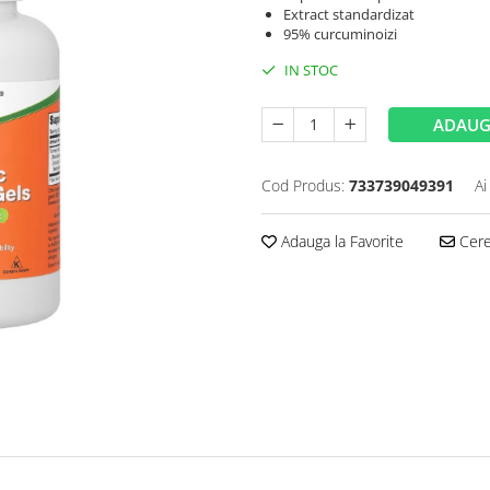
Extract standardizat
95% curcuminoizi
IN STOC
ADAUG
Cod Produs:
733739049391
Ai
Adauga la Favorite
Cere 