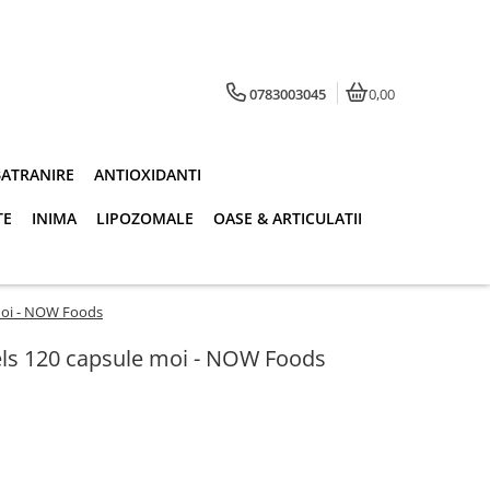
0783003045
0,00
BATRANIRE
ANTIOXIDANTI
TE
INIMA
LIPOZOMALE
OASE & ARTICULATII
moi - NOW Foods
ls 120 capsule moi - NOW Foods