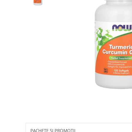
Goli
Healthy Origins
Herbix
Jarrow Formulas
Life Extension
Natrol
Neocell
Nordic Naturals
OLY
Perfect KETO
Pileje Laboratoire
Pro Tan
Pure Nutrition USA
Purovitalis
Quicksilver Scientific
PACHETE SI PROMOTII