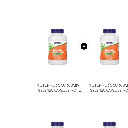
Sanct Bernhard
Seeking Health
Solgar
Thorne Research
Trace Minerals
Vitadote
Vital Nutrients
Vital Proteins
EFX Sports
NOW Foods
1 x TURMERIC CURCUMIN
1 x TURMERIC CURCUM
GELS 120 CAPSULE MOI -
GELS 120 CAPSULE MOI
Nutricost
NOW FOODS
NOW FOODS