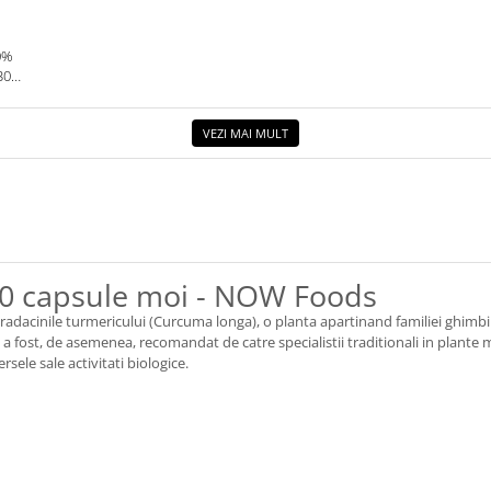
0%
30G.
VEZI MAI MULT
0 capsule moi - NOW Foods
dacinile turmericului (Curcuma longa), o planta apartinand familiei ghimbirul
i a fost, de asemenea, recomandat de catre specialistii traditionali in plante
sele sale activitati biologice.