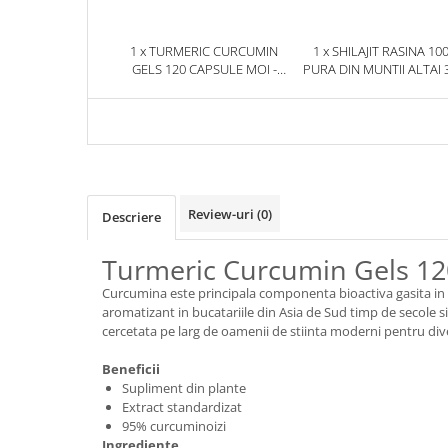
1 x TURMERIC CURCUMIN
1 x SHILAJIT RASINA 10
GELS 120 CAPSULE MOI -
PURA DIN MUNTII ALTAI 
NOW FOODS
HERBIX
Review-uri
(0)
Descriere
Turmeric Curcumin Gels 12
Curcumina este principala componenta bioactiva gasita in ra
aromatizant in bucatariile din Asia de Sud timp de secole s
cercetata pe larg de oamenii de stiinta moderni pentru diver
Beneficii
Supliment din plante
Extract standardizat
95% curcuminoizi
Ingrediente