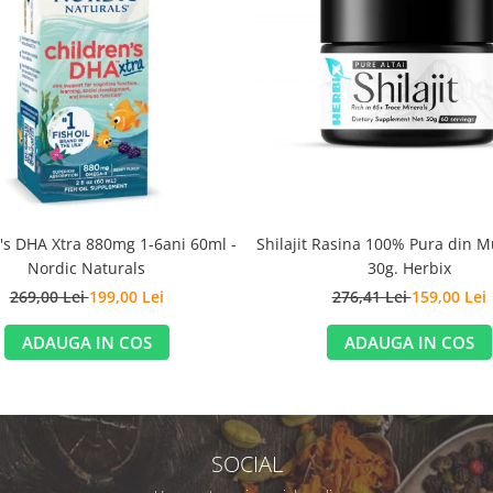
Shilajit Rasina 100% Pura din Mu
's DHA Xtra 880mg 1-6ani 60ml -
30g. Herbix
Nordic Naturals
276,41 Lei
159,00 Lei
269,00 Lei
199,00 Lei
ADAUGA IN COS
ADAUGA IN COS
SOCIAL