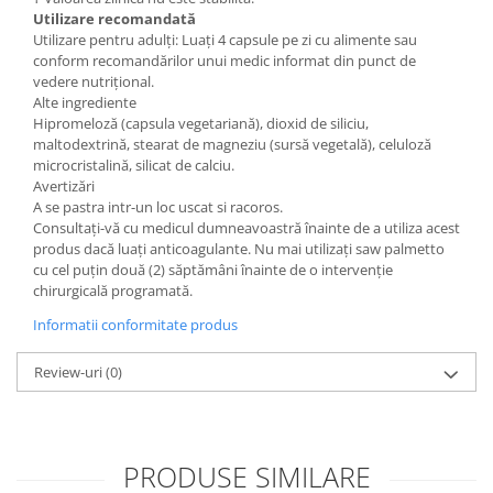
Utilizare recomandată
Utilizare pentru adulți: Luați 4 capsule pe zi cu alimente sau
conform recomandărilor unui medic informat din punct de
vedere nutrițional.
Alte ingrediente
Hipromeloză (capsula vegetariană), dioxid de siliciu,
maltodextrină, stearat de magneziu (sursă vegetală), celuloză
microcristalină, silicat de calciu.
Avertizări
A se pastra intr-un loc uscat si racoros.
Consultați-vă cu medicul dumneavoastră înainte de a utiliza acest
produs dacă luați anticoagulante. Nu mai utilizați saw palmetto
cu cel puțin două (2) săptămâni înainte de o intervenție
chirurgicală programată.
Informatii conformitate produs
Review-uri
(0)
PRODUSE SIMILARE