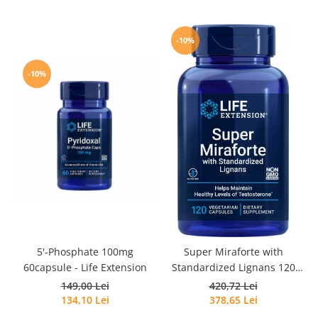
-10%
-10%
5'-Phosphate 100mg
Super Miraforte with
60capsule - Life Extension
Standardized Lignans 120
S
capsule - Life Extension
149,00 Lei
420,72 Lei
134,10 Lei
378,65 Lei