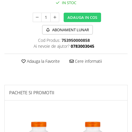
IN STOC
Sanct Bernhard
Seeking Health
ADAUGA IN COS
Solgar
ABONAMENT LUNAR
Thorne Research
Cod Produs:
753950000858
Trace Minerals
Ai nevoie de ajutor?
0783003045
Vitadote
Vital Nutrients
Adauga la Favorite
Cere informatii
Vital Proteins
EFX Sports
NOW Foods
PACHETE SI PROMOTII
Nutricost