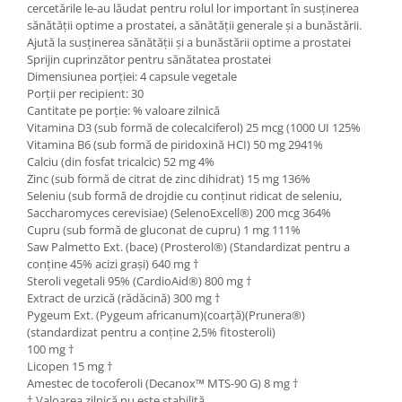
cercetările le-au lăudat pentru rolul lor important în susținerea
sănătății optime a prostatei, a sănătății generale și a bunăstării.
Ajută la susținerea sănătății și a bunăstării optime a prostatei
Sprijin cuprinzător pentru sănătatea prostatei
Dimensiunea porției: 4 capsule vegetale
Porții per recipient: 30
Cantitate pe porție: % valoare zilnică
Vitamina D3 (sub formă de colecalciferol) 25 mcg (1000 UI 125%
Vitamina B6 (sub formă de piridoxină HCI) 50 mg 2941%
Calciu (din fosfat tricalcic) 52 mg 4%
Zinc (sub formă de citrat de zinc dihidrat) 15 mg 136%
Seleniu (sub formă de drojdie cu conținut ridicat de seleniu,
Saccharomyces cerevisiae) (SelenoExcell®️) 200 mcg 364%
Cupru (sub formă de gluconat de cupru) 1 mg 111%
Saw Palmetto Ext. (bace) (Prosterol®) (Standardizat pentru a
conține 45% acizi grași) 640 mg †
Steroli vegetali 95% (CardioAid®) 800 mg †
Extract de urzică (rădăcină) 300 mg †
Pygeum Ext. (Pygeum africanum)(coarță)(Prunera®)
(standardizat pentru a conține 2,5% fitosteroli)
100 mg †
Licopen 15 mg †
Amestec de tocoferoli (Decanox™ MTS-90 G) 8 mg †
† Valoarea zilnică nu este stabilită.