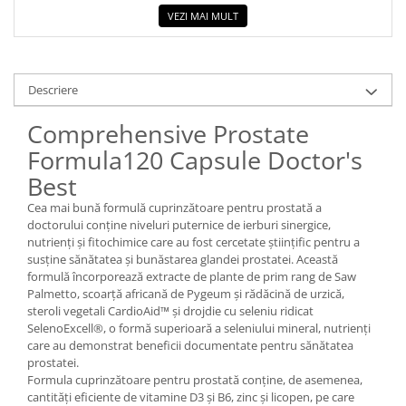
VEZI MAI MULT
Descriere
Comprehensive Prostate
Formula120 Capsule Doctor's
Best
Cea mai bună formulă cuprinzătoare pentru prostată a
doctorului conține niveluri puternice de ierburi sinergice,
nutrienți și fitochimice care au fost cercetate științific pentru a
susține sănătatea și bunăstarea glandei prostatei. Această
formulă încorporează extracte de plante de prim rang de Saw
Palmetto, scoarță africană de Pygeum și rădăcină de urzică,
steroli vegetali CardioAid™ și drojdie cu seleniu ridicat
SelenoExcell®, o formă superioară a seleniului mineral, nutrienți
care au demonstrat beneficii documentate pentru sănătatea
prostatei.
Formula cuprinzătoare pentru prostată conține, de asemenea,
cantități eficiente de vitamine D3 și B6, zinc și licopen, pe care