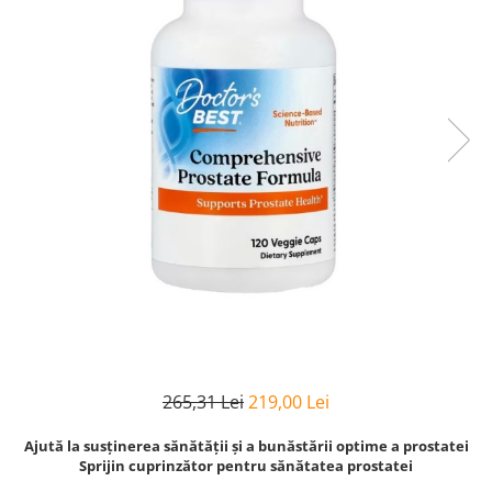
Goli
Healthy Origins
Herbix
Jarrow Formulas
Life Extension
Natrol
Neocell
Nordic Naturals
OLY
Perfect KETO
Pileje Laboratoire
Pro Tan
265,31 Lei
219,00 Lei
Pure Nutrition USA
Purovitalis
Ajută la susținerea sănătății și a bunăstării optime a prostatei
Sprijin cuprinzător pentru sănătatea prostatei
Quicksilver Scientific