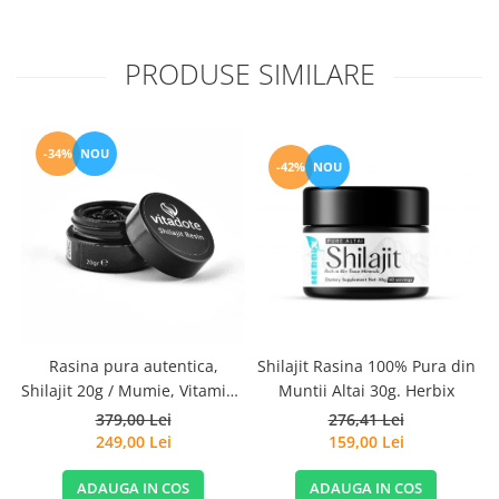
PRODUSE SIMILARE
-34%
NOU
-42%
NOU
Rasina pura autentica,
Shilajit Rasina 100% Pura din
Shilajit 20g / Mumie, Vitamine
Muntii Altai 30g. Herbix
si Micronutrienti - Vitadote
379,00 Lei
276,41 Lei
249,00 Lei
159,00 Lei
ADAUGA IN COS
ADAUGA IN COS