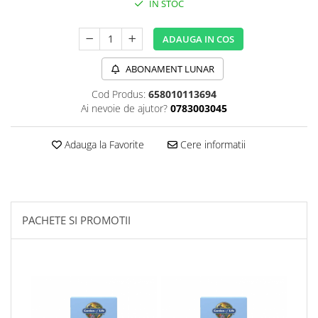
IN STOC
Sanct Bernhard
Seeking Health
ADAUGA IN COS
Solgar
ABONAMENT LUNAR
Thorne Research
Cod Produs:
658010113694
Trace Minerals
Ai nevoie de ajutor?
0783003045
Vitadote
Vital Nutrients
Adauga la Favorite
Cere informatii
Vital Proteins
EFX Sports
NOW Foods
PACHETE SI PROMOTII
Nutricost