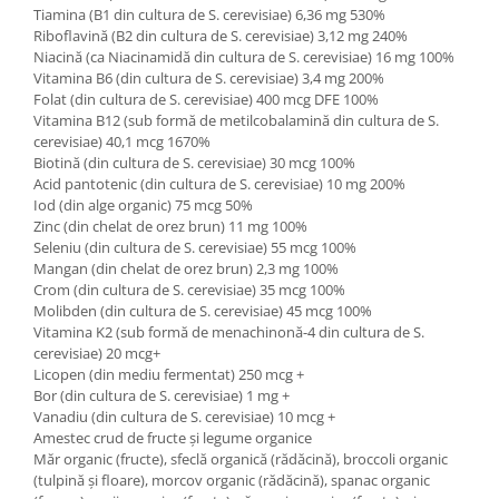
Tiamina (B1 din cultura de S. cerevisiae) 6,36 mg 530%
Riboflavină (B2 din cultura de S. cerevisiae) 3,12 mg 240%
Niacină (ca Niacinamidă din cultura de S. cerevisiae) 16 mg 100%
Vitamina B6 (din cultura de S. cerevisiae) 3,4 mg 200%
Folat (din cultura de S. cerevisiae) 400 mcg DFE 100%
Vitamina B12 (sub formă de metilcobalamină din cultura de S.
cerevisiae) 40,1 mcg 1670%
Biotină (din cultura de S. cerevisiae) 30 mcg 100%
Acid pantotenic (din cultura de S. cerevisiae) 10 mg 200%
Iod (din alge organic) 75 mcg 50%
Zinc (din chelat de orez brun) 11 mg 100%
Seleniu (din cultura de S. cerevisiae) 55 mcg 100%
Mangan (din chelat de orez brun) 2,3 mg 100%
Crom (din cultura de S. cerevisiae) 35 mcg 100%
Molibden (din cultura de S. cerevisiae) 45 mcg 100%
Vitamina K2 (sub formă de menachinonă-4 din cultura de S.
cerevisiae) 20 mcg+
Licopen (din mediu fermentat) 250 mcg +
Bor (din cultura de S. cerevisiae) 1 mg +
Vanadiu (din cultura de S. cerevisiae) 10 mcg +
Amestec crud de fructe și legume organice
Măr organic (fructe), sfeclă organică (rădăcină), broccoli organic
(tulpină și floare), morcov organic (rădăcină), spanac organic