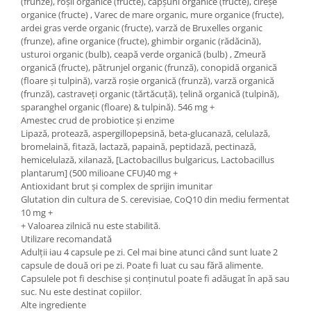
(frunze), roșii organice (fructe), căpșuni organice (fructe), cireșe
organice (fructe) , Varec de mare organic, mure organice (fructe),
ardei gras verde organic (fructe), varză de Bruxelles organic
(frunze), afine organice (fructe), ghimbir organic (rădăcină),
usturoi organic (bulb), ceapă verde organică (bulb) , Zmeură
organică (fructe), pătrunjel organic (frunză), conopidă organică
(floare și tulpină), varză roșie organică (frunză), varză organică
(frunză), castraveți organic (tărtăcuță), țelină organică (tulpină),
sparanghel organic (floare) & tulpină). 546 mg +
Amestec crud de probiotice și enzime
Lipază, protează, aspergillopepsină, beta-glucanază, celulază,
bromelaină, fitază, lactază, papaină, peptidază, pectinază,
hemicelulază, xilanază, [Lactobacillus bulgaricus, Lactobacillus
plantarum] (500 milioane CFU)40 mg +
Antioxidant brut și complex de sprijin imunitar
Glutation din cultura de S. cerevisiae, CoQ10 din mediu fermentat
10 mg +
+ Valoarea zilnică nu este stabilită.
Utilizare recomandată
Adulții iau 4 capsule pe zi. Cel mai bine atunci când sunt luate 2
capsule de două ori pe zi. Poate fi luat cu sau fără alimente.
Capsulele pot fi deschise și conținutul poate fi adăugat în apă sau
suc. Nu este destinat copiilor.
Alte ingrediente