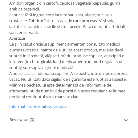
Amidon organic din cartofi, celuloză vegetală (capsulă), gumă
arabică organică.
Fabricat fără ingrediente lactate sau soia, alune, nuci sau
crustacee. Fabricat într-o instalație care procesează și soia,
lactatele, arahidele, nucile și crustaceele. Fara coloranti artificiali
sau conservanti.
Avertizări
Ca și în cazul oricărui supliment alimentar, consultați medicul
dumneavoastră înainte de a utiliza acest produs, mai ales dacă
sunteți însărcinată, alăptați, oferiți produse copiilor, anticipați o
intervenție chirurgicală, luați medicamente în mod regulat sau
sunteți sub supraveghere medicală.
A nu se lăsa la îndemâna copiilor. A se pastra intr-un loc racoros si
uscat. Nu utilizați dacă sigiliul de siguranță este rupt sau lipsește.
Mărimea pachetului este determinată de informațiile de
etichetare, nu de numărul de porții din acest recipient. Mărimea
porției și conținutul sunt marcate clar.
Informatii conformitate produs
Review-uri
(0)