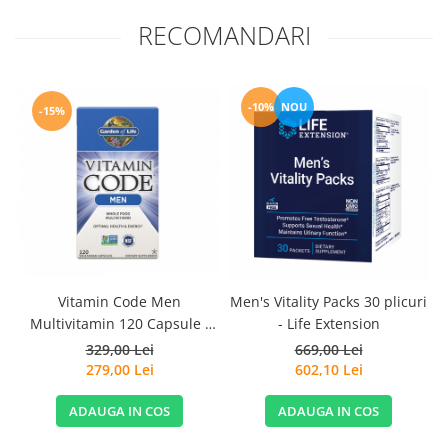
RECOMANDARI
-10%
NOU
-15%
Vitamin Code Men
Men's Vitality Packs 30 plicuri
Multivitamin 120 Capsule -
- Life Extension
Garden Of Life
329,00 Lei
669,00 Lei
279,00 Lei
602,10 Lei
ADAUGA IN COS
ADAUGA IN COS