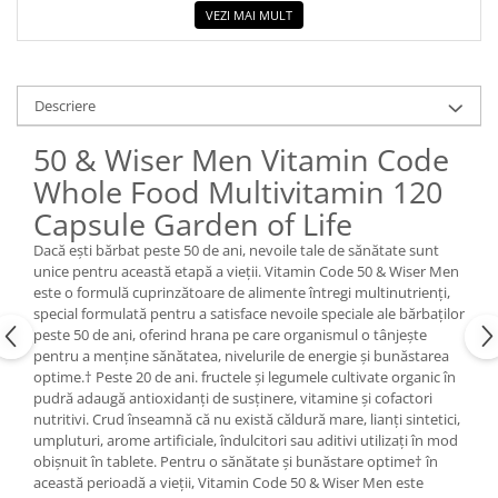
VEZI MAI MULT
Descriere
50 & Wiser Men Vitamin Code
Whole Food Multivitamin 120
Capsule Garden of Life
Dacă ești bărbat peste 50 de ani, nevoile tale de sănătate sunt
unice pentru această etapă a vieții. Vitamin Code 50 & Wiser Men
este o formulă cuprinzătoare de alimente întregi multinutrienți,
special formulată pentru a satisface nevoile speciale ale bărbaților
peste 50 de ani, oferind hrana pe care organismul o tânjește
pentru a menține sănătatea, nivelurile de energie și bunăstarea
optime.† Peste 20 de ani. fructele și legumele cultivate organic în
pudră adaugă antioxidanți de susținere, vitamine și cofactori
nutritivi. Crud înseamnă că nu există căldură mare, lianți sintetici,
umpluturi, arome artificiale, îndulcitori sau aditivi utilizați în mod
obișnuit în tablete. Pentru o sănătate și bunăstare optime† în
această perioadă a vieții, Vitamin Code 50 & Wiser Men este