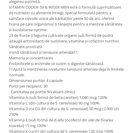
alegerea potrivită.
VITAMIN CODE® 50 & WISER MEN este o formulă cuprinzătoare
de nutrienți cu alimente întregi, special formulată pentru a
satisface nevoile unice ale bărbaților peste 50 de ani, oferind
hrana pe care organismul o tânjește pentru a menține sănătatea
și bunăstarea optime.
23 de fructe și legume cultivate organic sub formă de pudră
adaugă antioxidanți de susținere, vitamine și cofactori nutritivi.
Sănătate prostrată
Inimă sănătoasă și tensiune arterială††
Memoria și concentrarea
Probioticele și enzimele vii susțin o digestie sănătoasă
††Ajută la menținerea nivelurilor tensiunii arteriale deja în limitele
normale.
Dimensiunea porției: 4 capsule
Porții per recipient: 30
Cantitatea pe porție %Valoare zilnică
Vitamina A (sub formă de beta-caroten) 1.080 mcg 120%
Vitamina C (din cultura de S. cerevisiae) 90 mg 100%
Vitamina D (ca D3 din cultura de S. cerevisiae) 50 mcg (2.000 UI)
250%
Vitamina E (sub formă de d-alfa tocoferol din ulei de floarea
soarelui) 15 mg 100%
Vitamina K (ca K1 din cultura de S. cerevisiae) 120 mcg 100%