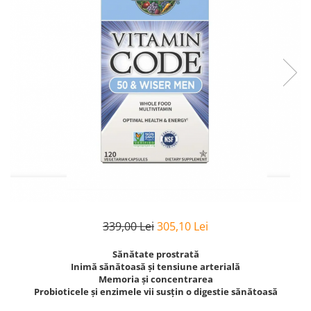
Goli
Healthy Origins
Herbix
Jarrow Formulas
Life Extension
Natrol
Neocell
Nordic Naturals
OLY
Perfect KETO
Pileje Laboratoire
339,00 Lei
305,10 Lei
Pro Tan
Sănătate prostrată
Pure Nutrition USA
Inimă sănătoasă și tensiune arterială
Memoria și concentrarea
Purovitalis
Probioticele și enzimele vii susțin o digestie sănătoasă
Quicksilver Scientific