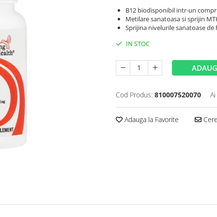
B12 biodisponibil intr-un compr
Metilare sanatoasa si sprijin M
Sprijina nivelurile sanatoase d
IN STOC
ADAUG
Cod Produs:
810007520070
Ai
Adauga la Favorite
Cere 