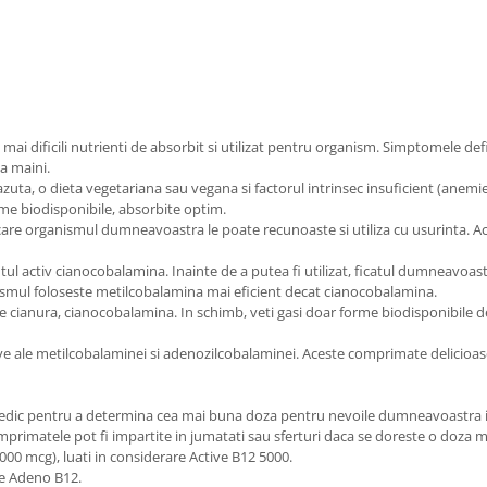
i mai dificili nutrienti de absorbit si utilizat pentru organism. Simptomele 
la maini.
uta, o dieta vegetariana sau vegana si factorul intrinsec insuficient (anemie 
rme biodisponibile, absorbite optim.
care organismul dumneavoastra le poate recunoaste si utiliza cu usurinta. A
ul activ cianocobalamina. Inainte de a putea fi utilizat, ficatul dumneavoas
anismul foloseste metilcobalamina mai eficient decat cianocobalamina.
ne cianura, cianocobalamina. In schimb, veti gasi doar forme biodisponibile
ve ale metilcobalaminei si adenozilcobalaminei. Aceste comprimate delicioas
 medic pentru a determina cea mai buna doza pentru nevoile dumneavoastra i
mprimatele pot fi impartite in jumatati sau sferturi daca se doreste o doza m
0 mcg), luati in considerare Active B12 5000.
re Adeno B12.