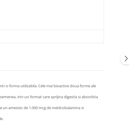
ntr-o forma utilizabila. Cele mai bioactive doua forme ale
asemenea, intr-un format care sprijina digestia si absorbtia
ine un amestec de 1.000 mcg de metilcobalamina si
le.