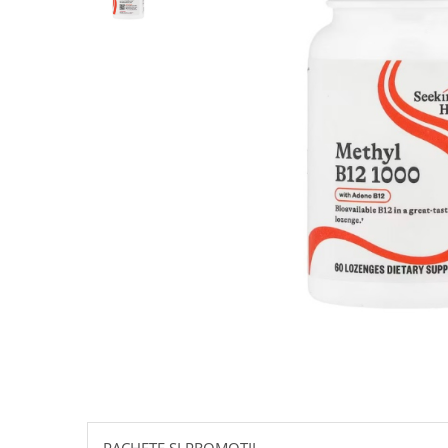
Goli
Healthy Origins
Herbix
Jarrow Formulas
Life Extension
Natrol
Neocell
Nordic Naturals
OLY
Perfect KETO
Pileje Laboratoire
Pro Tan
Pure Nutrition USA
Purovitalis
Quicksilver Scientific
PACHETE SI PROMOTII