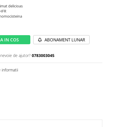
imat delicioas
THFR
e homocisteina
A IN COS
ABONAMENT LUNAR
 nevoie de ajutor?
0783003045
informatii