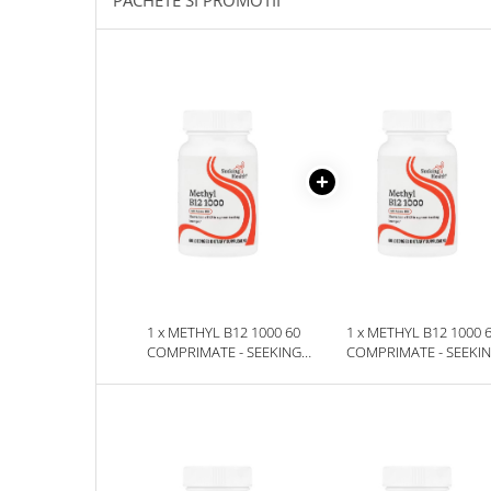
Sanct Bernhard
Seeking Health
Solgar
Thorne Research
Trace Minerals
Vitadote
Vital Nutrients
Vital Proteins
EFX Sports
NOW Foods
1 x METHYL B12 1000 60
1 x METHYL B12 1000 
COMPRIMATE - SEEKING
COMPRIMATE - SEEKI
Nutricost
HEALTH
HEALTH