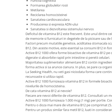
Functia cognitiva
Formarea globulelor rosii
Metilarea
Reciclarea homocisteinei
Sanatatea cardiovasculara
Producerea si expresia ADN-ului
Sanatatea si dezvoltarea sistemului nervos
Deficitul de vitamina B12 este frecvent. Este unul dintre ce
de memorie si furnicaturi in degetele de la picioare sau de 
Factori precum mutatiile genetice, aciditatea stomacala scaz
B12. Din aceste motive, este esential sa consumi B12 in fo
Active B12 1000 ofera forme bioactive de vitamina B12 pe 
digerate si absorbite rapid prin intestine si peretii celulari.
Majoritatea suplimentelor alimentare B12 contin ingredient
forma activa si sa arunce cianura. In plus, se pare ca org
La Seeking Health, nu veti gasi niciodata forma care conti
recunoaste si utiliza rapid.
Active B12 1000 furnizeaza vitamina B12 in formele bioacti
nivelurile de homocisteina.
De cata vitamina B12 ai nevoie?
Fiecare are nevoi diferite de vitamina B12. Consultati un
Active B12 1000 furnizeaza 1.000 mcg (1 mg) per portie. Co
Pentru o doza mai mare de vitamina B12 pe comprimat (5.00
Pentru un produs similar fara metil B12, luati in considera