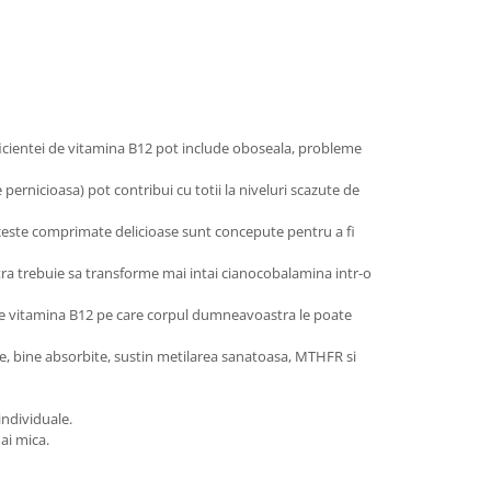
deficientei de vitamina B12 pot include oboseala, probleme
pernicioasa) pot contribui cu totii la niveluri scazute de
ceste comprimate delicioase sunt concepute pentru a fi
tra trebuie sa transforme mai intai cianocobalamina intr-o
 de vitamina B12 pe care corpul dumneavoastra le poate
e, bine absorbite, sustin metilarea sanatoasa, MTHFR si
ndividuale.
ai mica.