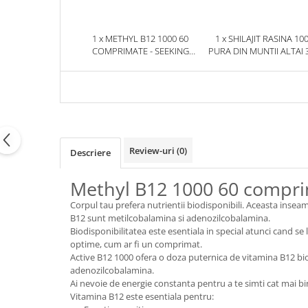
1 x METHYL B12 1000 60
1 x SHILAJIT RASINA 10
COMPRIMATE - SEEKING
PURA DIN MUNTII ALTAI 
HEALTH
HERBIX
Review-uri
(0)
Descriere
Methyl B12 1000 60 compri
Corpul tau prefera nutrientii biodisponibili. Aceasta inseam
B12 sunt metilcobalamina si adenozilcobalamina.
Biodisponibilitatea este esentiala in special atunci cand se
optime, cum ar fi un comprimat.
Active B12 1000 ofera o doza puternica de vitamina B12 bio
adenozilcobalamina.
Ai nevoie de energie constanta pentru a te simti cat mai bi
Vitamina B12 este esentiala pentru: