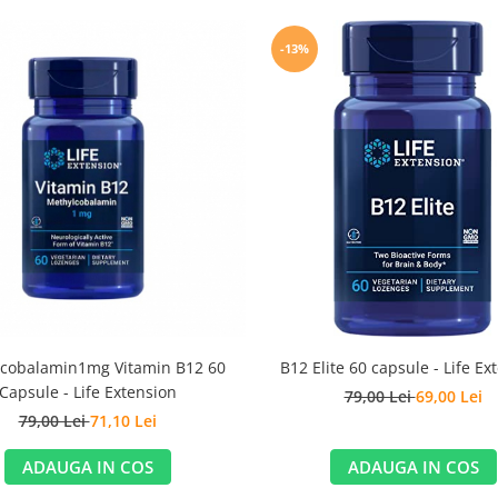
-13%
cobalamin1mg Vitamin B12 60
B12 Elite 60 capsule - Life Ex
Capsule - Life Extension
79,00 Lei
69,00 Lei
79,00 Lei
71,10 Lei
ADAUGA IN COS
ADAUGA IN COS