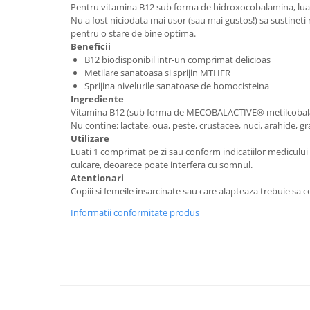
Pentru vitamina B12 sub forma de hidroxocobalamina, luat
Nu a fost niciodata mai usor (sau mai gustos!) sa sustinet
pentru o stare de bine optima.
Beneficii
B12 biodisponibil intr-un comprimat delicioas
Metilare sanatoasa si sprijin MTHFR
Sprijina nivelurile sanatoase de homocisteina
Ingrediente
Vitamina B12 (sub forma de MECOBALACTIVE® metilcobalamina 
Nu contine: lactate, oua, peste, crustacee, nuci, arahide, g
Utilizare
Luati 1 comprimat pe zi sau conform indicatiilor medicului
culcare, deoarece poate interfera cu somnul.
Atentionari
Copiii si femeile insarcinate sau care alapteaza trebuie sa co
Informatii conformitate produs