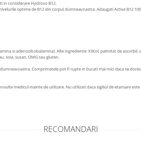
i in considerare Hydroxo B12.
i nivelurile optime de B12 din corpul dumneavoastra. Adaugati Active B12 10
si adenozilcobalamina). Alte ingrediente: Xilitol, palmitat de ascorbil, si
rau, soia, susan, OMG sau gluten.
 dumneavoastra. Comprimatele pot fi rupte in bucati mai mici daca se doreste
nsulte medicul inainte de utilizare. Nu utilizati daca sigiliul de etansare este
RECOMANDARI