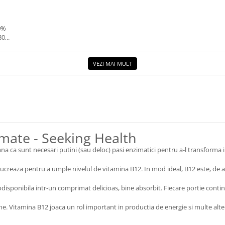
0%
30G.
VEZI MAI MULT
mate - Seeking Health
na ca sunt necesari putini (sau deloc) pasi enzimatici pentru a-l transforma i
 lucreaza pentru a umple nivelul de vitamina B12. In mod ideal, B12 este, de 
disponibila intr-un comprimat delicioas, bine absorbit. Fiecare portie cont
ne. Vitamina B12 joaca un rol important in productia de energie si multe alte