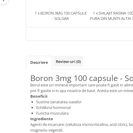
1 x BORON 3MG 100 CAPSULE
1 x SHILAJIT RASINA 10
- SOLGAR
PURA DIN MUNTII ALTAI 
HERBIX
Review-uri
(0)
Descriere
Boron 3mg 100 capsule - So
Borul este un mineral important care poate fi gasit in alim
pot fi gasite si in apa noastra de baut. Acesta este un miner
Beneficii
Sustine sanatatea oaselor
Echilibrul hormonal
Functia musculara
Ingrediente
Agenti de incarcare: (celuloza microcristalina, acid citric), 
magneziu vegetal).