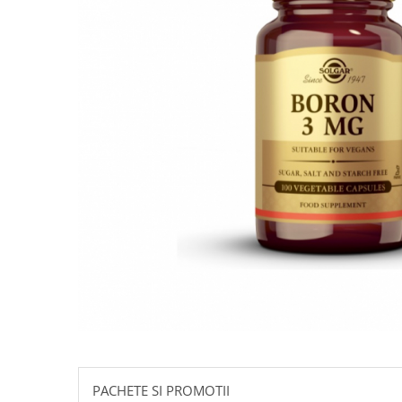
Goli
Healthy Origins
Herbix
Jarrow Formulas
Life Extension
Natrol
Neocell
Nordic Naturals
OLY
Perfect KETO
Pileje Laboratoire
Pro Tan
Pure Nutrition USA
Purovitalis
Quicksilver Scientific
PACHETE SI PROMOTII