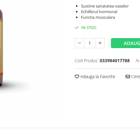
Sustine sanatatea oaselor
Echilibrul hormonal
Functia musculara
IN STOC
ADAUG
Cod Produs:
033984017788
Ai
Adauga la Favorite
Cere 