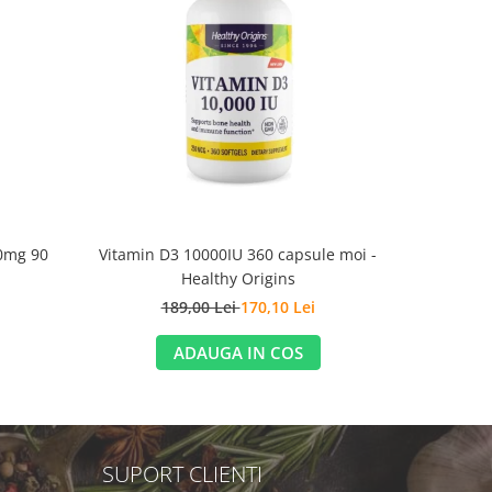
-10%
0mg 90
Vitamin D3 10000IU 360 capsule moi -
Zinc picoli
Healthy Origins
1
189,00 Lei
170,10 Lei
ADAUGA IN COS
SUPORT CLIENTI