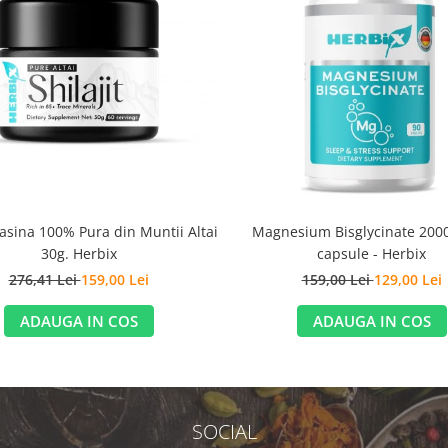
Rasina 100% Pura din Muntii Altai
Magnesium Bisglycinate 200
30g. Herbix
capsule - Herbix
276,41 Lei
159,00 Lei
159,00 Lei
129,00 Lei
ADAUGA IN COS
ADAUGA IN COS
SOCIAL