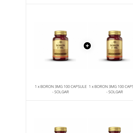
Sanct Bernhard
Seeking Health
Solgar
Thorne Research
Trace Minerals
Vitadote
Vital Nutrients
Vital Proteins
EFX Sports
1 x BORON 3MG 100 CAPSULE
1 x BORON 3MG 100 CAP
NOW Foods
- SOLGAR
- SOLGAR
Nutricost