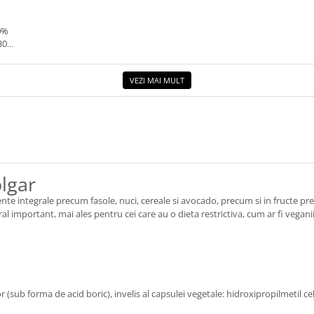
0%
30G.
VEZI MAI MULT
lgar
ente integrale precum fasole, nuci, cereale si avocado, precum si in fructe p
al important, mai ales pentru cei care au o dieta restrictiva, cum ar fi veganii
bor (sub forma de acid boric), invelis al capsulei vegetale: hidroxipropilmetil ce