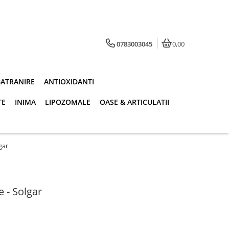
0783003045
0,00
BATRANIRE
ANTIOXIDANTI
TE
INIMA
LIPOZOMALE
OASE & ARTICULATII
gar
 - Solgar