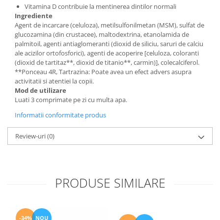
Vitamina D contribuie la mentinerea dintilor normali
Ingrediente
Agent de incarcare (celuloza), metilsulfonilmetan (MSM), sulfat de
glucozamina (din crustacee), maltodextrina, etanolamida de
palmitoil, agenti antiaglomeranti (dioxid de siliciu, saruri de calciu
ale acizilor ortofosforici), agenti de acoperire [celuloza, coloranti
(dioxid de tartitaz**, dioxid de titanio**, carmin)], colecalciferol.
**Ponceau 4R, Tartrazina: Poate avea un efect advers asupra
activitatii si atentiei la copii.
Mod de utilizare
Luati 3 comprimate pe zi cu multa apa.
Informatii conformitate produs
Review-uri
(0)
PRODUSE SIMILARE
-34%
NOU