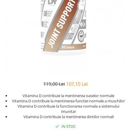
Goli
Healthy Origins
Herbix
Jarrow Formulas
Life Extension
Natrol
Neocell
Nordic Naturals
OLY
Perfect KETO
119,00 Lei
107,10 Lei
Pileje Laboratoire
Vitamina D contribuie la mentinerea oaselor normale
Pro Tan
Vitamina D contribuie la mentinerea functiei normale a muschilor
Vitamina D contribuie la functionarea normala a sistemului
Pure Nutrition USA
imunitar
Vitamina D contribuie la mentinerea dintilor normali
Purovitalis
IN STOC
Quicksilver Scientific