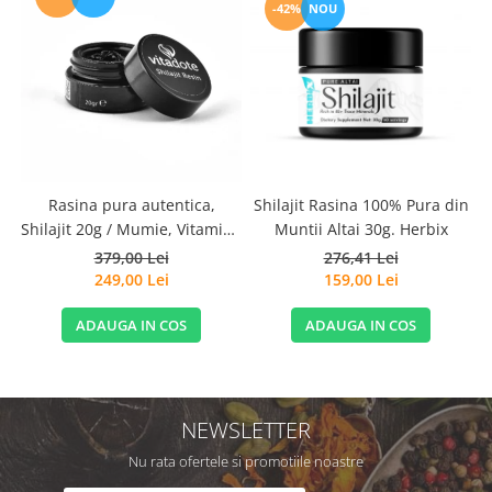
-42%
NOU
Rasina pura autentica,
Shilajit Rasina 100% Pura din
Shilajit 20g / Mumie, Vitamine
Muntii Altai 30g. Herbix
si Micronutrienti - Vitadote
379,00 Lei
276,41 Lei
249,00 Lei
159,00 Lei
ADAUGA IN COS
ADAUGA IN COS
NEWSLETTER
Nu rata ofertele si promotiile noastre