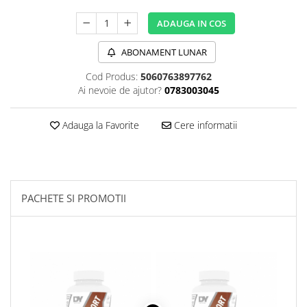
Sanct Bernhard
ADAUGA IN COS
Seeking Health
ABONAMENT LUNAR
Solgar
Thorne Research
Cod Produs:
5060763897762
Ai nevoie de ajutor?
0783003045
Trace Minerals
Vitadote
Adauga la Favorite
Cere informatii
Vital Nutrients
Vital Proteins
EFX Sports
PACHETE SI PROMOTII
NOW Foods
Nutricost