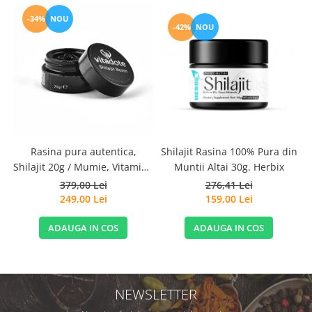
-34%
NOU
-42%
NOU
Rasina pura autentica,
Shilajit Rasina 100% Pura din
Shilajit 20g / Mumie, Vitamine
Muntii Altai 30g. Herbix
si Micronutrienti - Vitadote
379,00 Lei
276,41 Lei
249,00 Lei
159,00 Lei
ADAUGA IN COS
ADAUGA IN COS
NEWSLETTER