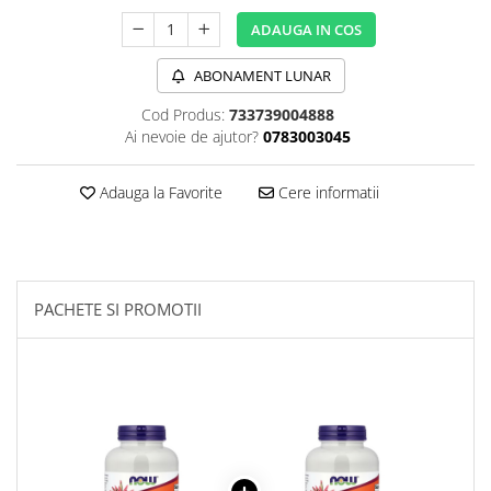
Sanct Bernhard
ADAUGA IN COS
Seeking Health
ABONAMENT LUNAR
Solgar
Cod Produs:
733739004888
Thorne Research
Ai nevoie de ajutor?
0783003045
Trace Minerals
Vitadote
Adauga la Favorite
Cere informatii
Vital Nutrients
Vital Proteins
EFX Sports
PACHETE SI PROMOTII
NOW Foods
Nutricost