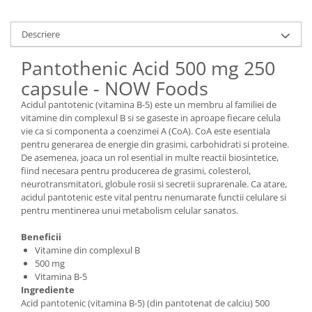
Descriere
Pantothenic Acid 500 mg 250
capsule - NOW Foods
Acidul pantotenic (vitamina B-5) este un membru al familiei de
vitamine din complexul B si se gaseste in aproape fiecare celula
vie ca si componenta a coenzimei A (CoA). CoA este esentiala
pentru generarea de energie din grasimi, carbohidrati si proteine.
De asemenea, joaca un rol esential in multe reactii biosintetice,
fiind necesara pentru producerea de grasimi, colesterol,
neurotransmitatori, globule rosii si secretii suprarenale. Ca atare,
acidul pantotenic este vital pentru nenumarate functii celulare si
pentru mentinerea unui metabolism celular sanatos.
Beneficii
Vitamine din complexul B
500 mg
Vitamina B-5
Ingrediente
Acid pantotenic (vitamina B-5) (din pantotenat de calciu) 500