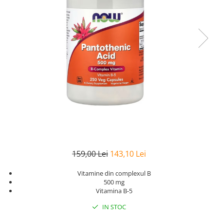
Goli
Healthy Origins
Herbix
Jarrow Formulas
Life Extension
Natrol
Neocell
Nordic Naturals
OLY
Perfect KETO
Pileje Laboratoire
159,00 Lei
143,10 Lei
Pro Tan
Vitamine din complexul B
Pure Nutrition USA
500 mg
Vitamina B-5
Purovitalis
IN STOC
Quicksilver Scientific