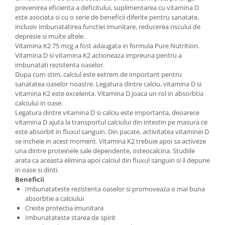
prevenirea eficienta a deficitului, suplimentarea cu vitamina D
este asociata si cu o serie de beneficii diferite pentru sanatate,
inclusiv imbunatatirea functiei imunitare, reducerea riscului de
depresie si multe altele.
Vitamina K2 75 mcg a fost adaugata in formula Pure Nutrition.
Vitamina D si vitamina K2 actioneaza impreuna pentru a
imbunatati rezistenta oaselor.
Dupa cum stim, calciul este extrem de important pentru
sanatatea oaselor noastre. Legatura dintre calciu, vitamina D si
vitamina K2 este excelenta. Vitamina D joaca un rol in absorbtia
calciului in oase.
Legatura dintre vitamina D si calciu este importanta, deoarece
vitamina D ajuta la transportul calciului din intestin pe masura ce
este absorbit in fluxul sanguin. Din pacate, activitatea vitaminei D
se incheie in acest moment. Vitamina K2 trebuie apoi sa activeze
una dintre proteinele sale dependente, osteocalcina. Studiile
arata ca aceasta elimina apoi calciul din fluxul sanguin si il depune
in oase si dinti.
Beneficii
Imbunatateste rezistenta oaselor si promoveaza o mai buna
absorbtie a calciului
Creste protectia imunitara
Imbunatateste starea de spirit