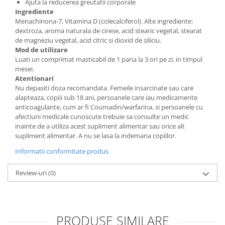
Ajuta la reducerea greutatii corporale
Ingrediente
Menachinona-7, Vitamina D (colecalciferol). Alte ingrediente:
dextroza, aroma naturala de cirese, acid stearic vegetal, stearat
de magneziu vegetal, acid citric si dioxid de siliciu.
Mod de utilizare
Luati un comprimat masticabil de 1 pana la 3 ori pe zi, in timpul
mesei.
Atentionari
Nu depasiti doza recomandata. Femeile insarcinate sau care
alapteaza, copiii sub 18 ani, persoanele care iau medicamente
anticoagulante, cum ar fi Coumadin/warfarina, si persoanele cu
afectiuni medicale cunoscute trebuie sa consulte un medic
inainte de a utiliza acest supliment alimentar sau orice alt
supliment alimentar. A nu se lasa la indemana copiilor.
Informatii conformitate produs
Review-uri
(0)
PRODUSE SIMILARE