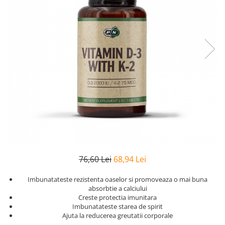
Goli
Healthy Origins
Herbix
Jarrow Formulas
Life Extension
Natrol
Neocell
Nordic Naturals
OLY
Perfect KETO
Pileje Laboratoire
76,60 Lei
68,94 Lei
Pro Tan
Imbunatateste rezistenta oaselor si promoveaza o mai buna
Pure Nutrition USA
absorbtie a calciului
Creste protectia imunitara
Purovitalis
Imbunatateste starea de spirit
Ajuta la reducerea greutatii corporale
Quicksilver Scientific