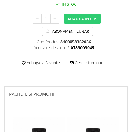
IN STOC
Sanct Bernhard
Seeking Health
ADAUGA IN COS
Solgar
ABONAMENT LUNAR
Thorne Research
Trace Minerals
Cod Produs:
8100058362036
Ai nevoie de ajutor?
0783003045
Vitadote
Vital Nutrients
Adauga la Favorite
Cere informatii
Vital Proteins
EFX Sports
NOW Foods
PACHETE SI PROMOTII
Nutricost