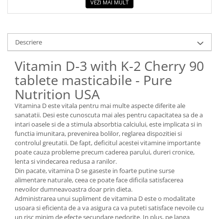
VEZI MAI MULT
Descriere
Vitamin D-3 with K-2 Cherry 90
tablete masticabile - Pure
Nutrition USA
Vitamina D este vitala pentru mai multe aspecte diferite ale
sanatatii. Desi este cunoscuta mai ales pentru capacitatea sa de a
intari oasele si de a stimula absorbtia calciului, este implicata si in
functia imunitara, prevenirea bolilor, reglarea dispozitiei si
controlul greutatii. De fapt, deficitul acestei vitamine importante
poate cauza probleme precum caderea parului, dureri cronice,
lenta si vindecarea redusa a ranilor.
Din pacate, vitamina D se gaseste in foarte putine surse
alimentare naturale, ceea ce poate face dificila satisfacerea
nevoilor dumneavoastra doar prin dieta.
Administrarea unui supliment de vitamina D este o modalitate
usoara si eficienta de a va asigura ca va puteti satisface nevoile cu
un risc minim de efecte secundare nedorite. In plus, pe langa