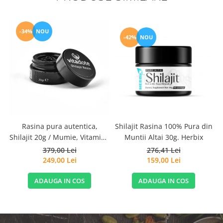
-34%
NOU
-42%
NOU
Rasina pura autentica,
Shilajit Rasina 100% Pura din
Shilajit 20g / Mumie, Vitamine
Muntii Altai 30g. Herbix
si Micronutrienti - Vitadote
379,00 Lei
276,41 Lei
249,00 Lei
159,00 Lei
ADAUGA IN COS
ADAUGA IN COS