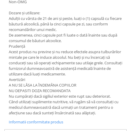
Non-OMG
Dozare și utilizare:
Adulții cu vârsta de 21 de ani și peste, luați o (1) capsulă cu fiecare
băutură alcoolică, până la cinci capsule pe zi, sau conform
recomandărilor unui medic.
De asemenea, cinci capsule pot fi luate o dată înainte sau după
consumul de băuturi alcoolice.
Prudență
Acest produs nu previne și nu reduce efectele asupra tulburărilor
mintale pe care le induce alcoolul. Nu beți și nu încercați să
conduceți sau să operați echipamente sau utilaje grele. Consultați
furnizorul dumneavoastră de asistență medicală înainte de
utilizare dacă luați medicamente.
Avertizări
A NU SE LĂSA LA ÎNDEMÂNA COPIILOR
NU DEPASITI DOZA RECOMANDATA
Nu cumpărați dacă sigiliul exterior este rupt sau deteriorat.
Când utilizați suplimente nutritive, vă rugăm să vă consultați cu
medicul dumneavoastră dacă urmați un tratament pentru o
afecțiune sau dacă sunteți însărcinată sau alăptați.
Informatii conformitate produs