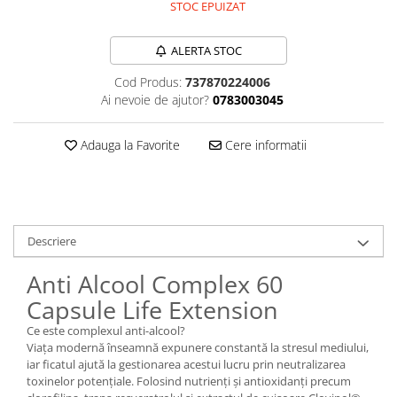
STOC EPUIZAT
Sanct Bernhard
Seeking Health
ALERTA STOC
Solgar
Cod Produs:
737870224006
Thorne Research
Ai nevoie de ajutor?
0783003045
Trace Minerals
Adauga la Favorite
Cere informatii
Vitadote
Vital Nutrients
Vital Proteins
EFX Sports
Descriere
NOW Foods
Anti Alcool Complex 60
Nutricost
Capsule Life Extension
Ce este complexul anti-alcool?
Viața modernă înseamnă expunere constantă la stresul mediului,
iar ficatul ajută la gestionarea acestui lucru prin neutralizarea
toxinelor potențiale. Folosind nutrienți și antioxidanți precum