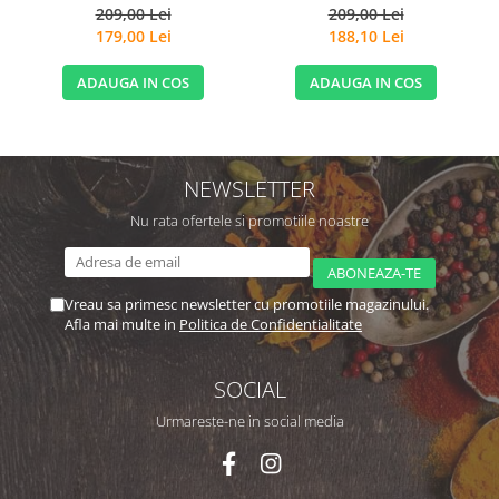
Extension
209,00 Lei
209,00 Lei
179,00 Lei
188,10 Lei
ADAUGA IN COS
ADAUGA IN COS
NEWSLETTER
Nu rata ofertele si promotiile noastre
Vreau sa primesc newsletter cu promotiile magazinului.
Afla mai multe in
Politica de Confidentialitate
SOCIAL
Urmareste-ne in social media