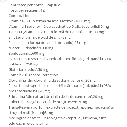
Cantitatea per porție 5 capsule
Porții per recipient 12
Compozitie:
Vitamina C (sub formă de acid ascorbic):1000 mg
Vitamina E (sub formă de succinat de D-alfa tocoferil):3,5 mg
Tiamina (vitamina B1) (sub formă de tiamină HCI):100 mg
Zinc (sub formă de oxid de zinc):8 mg
Seleniu (sub formă de selenit de sodiu):25 mcg
N-acetil-L-cisteină:1200 mg
Benfotiamină:600 mg
Extract de cuișoare Clovinol® (boboc floral) [std. până la 30%
polifenoli]:250 mg
Glutation (redus):50 mg
Complexul HepatoProtection
Clorofilina (din clorofilina de sodiu magneziu):20 mg
Extract de struguri Leucoselect® (sâmbure) [std. până la 95%
proantocianidine]:20 mg
Silimarină [din extract de ciulin de lapte (semințe)]:20 mg
Pulbere întreagă de iarbă de orz (frunze):15 mg
Trans-Resveratrol [din extracte de troscot japonez (rădăcină) și
struguri roșii (fructe)]:5 mg
Alte ingrediente: celuloză vegetală (capsula), l-leucină, silice,
celuloză microcristalină.