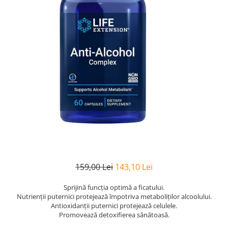
Goli
Healthy Origins
Herbix
Jarrow Formulas
Life Extension
Natrol
Neocell
Nordic Naturals
OLY
Perfect KETO
Pileje Laboratoire
159,00 Lei
143,10 Lei
Pro Tan
Sprijină funcția optimă a ficatului.
Pure Nutrition USA
Nutrienții puternici protejează împotriva metaboliților alcoolului.
Purovitalis
Antioxidanții puternici protejează celulele.
Promovează detoxifierea sănătoasă.
Quicksilver Scientific