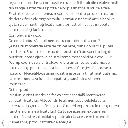
organism, reciclarea compușilor (cum ar fi fierul) din celulele roșii
din sânge, sintetizarea proteinelor plasmatice și multe altele.
Ficatul este, de asemenea, responsabil pentru procesele naturale
de detoxifiere ale organismului. Formula noastră anti-alcool vă
ajută să vă mențineți ficatul sănătos, astfel încât să își poată
continua să-și facă treaba.
Complex anti-alcool
De ce ar trebui să suplimentez cu complex anti-alcool?
„A bea cu moderație este de obicei bine, dar a doua zi ai putea
simți asta. Studii recente au demonstrat că un spectru larg de
nutrienți poate ajuta la neutralizarea metaboliților alcoolului”.
"Complexul nostru anti-alcool oferă un amestec puternic de
antioxidanți pentru a ajuta la susținerea funcției sănătoase a
ficatului. N-acetil-L-cisteina noastră este un alt nutrient puternic
care promovează funcția hepatică și sănătatea sistemului
imunitar."
Detalii produs
Presiunile vieții moderne fac ca este esențială menținerea
sănătății ficatului. Mitocondriile alimentează celulele care
lucrează din greu din ficat și joacă un rol important în menținerea
funcției normale a ficatului.1 Cu toate acestea, expunerea
continuă la stresul oxidativ poate afecta aceste mitocondrii
vulnerabile, producătoare de energie.