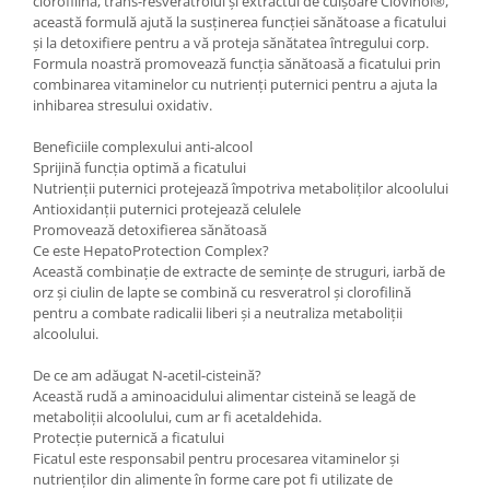
clorofilina, trans-resveratrolul și extractul de cuișoare Clovinol®,
această formulă ajută la susținerea funcției sănătoase a ficatului
și la detoxifiere pentru a vă proteja sănătatea întregului corp.
Formula noastră promovează funcția sănătoasă a ficatului prin
combinarea vitaminelor cu nutrienți puternici pentru a ajuta la
inhibarea stresului oxidativ.
Beneficiile complexului anti-alcool
Sprijină funcția optimă a ficatului
Nutrienții puternici protejează împotriva metaboliților alcoolului
Antioxidanții puternici protejează celulele
Promovează detoxifierea sănătoasă
Ce este HepatoProtection Complex?
Această combinație de extracte de semințe de struguri, iarbă de
orz și ciulin de lapte se combină cu resveratrol și clorofilină
pentru a combate radicalii liberi și a neutraliza metaboliții
alcoolului.
De ce am adăugat N-acetil-cisteină?
Această rudă a aminoacidului alimentar cisteină se leagă de
metaboliții alcoolului, cum ar fi acetaldehida.
Protecție puternică a ficatului
Ficatul este responsabil pentru procesarea vitaminelor și
nutrienților din alimente în forme care pot fi utilizate de