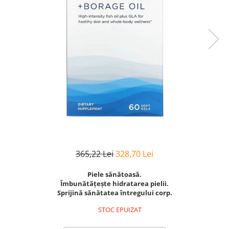
Goli
Healthy Origins
Herbix
Jarrow Formulas
Life Extension
Natrol
Neocell
Nordic Naturals
OLY
Perfect KETO
365,22 Lei
328,70 Lei
Pileje Laboratoire
Piele sănătoasă.
Pro Tan
Îmbunătățește hidratarea pielii.
Pure Nutrition USA
Sprijină sănătatea întregului corp.
Purovitalis
STOC EPUIZAT
Quicksilver Scientific