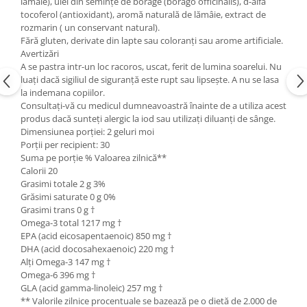
lămâie), ulei din semințe de borage (borago officinalis), d-alfa
tocoferol (antioxidant), aromă naturală de lămâie, extract de
rozmarin ( un conservant natural).
Fără gluten, derivate din lapte sau coloranți sau arome artificiale.
Avertizări
A se pastra intr-un loc racoros, uscat, ferit de lumina soarelui. Nu
luați dacă sigiliul de siguranță este rupt sau lipsește. A nu se lasa
la indemana copiilor.
Consultați-vă cu medicul dumneavoastră înainte de a utiliza acest
produs dacă sunteți alergic la iod sau utilizați diluanți de sânge.
Dimensiunea porției: 2 geluri moi
Porții per recipient: 30
Suma pe porție % Valoarea zilnică**
Calorii 20
Grasimi totale 2 g 3%
Grăsimi saturate 0 g 0%
Grasimi trans 0 g †
Omega-3 total 1217 mg †
EPA (acid eicosapentaenoic) 850 mg †
DHA (acid docosahexaenoic) 220 mg †
Alți Omega-3 147 mg †
Omega-6 396 mg †
GLA (acid gamma-linoleic) 257 mg †
** Valorile zilnice procentuale se bazează pe o dietă de 2.000 de