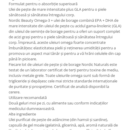
Formulat pentru o absorbție superioară
Ulei de pește de mare intensitate plus GLA pentru o piele
sănătoasă și sănătatea întregului corp.
Nordic Beauty Omega-3 + ulei de borage combină EPA + DHA de
mare intensitate din uleiul de pește cu acidul gama-linolenic (GLA)
din uleiul de semințe de borage pentru a oferi un suport complet
de acizi grași pentru o piele sănătoasă și sănătatea întregului
corp. Împreună, aceste uleiuri omega foarte concentrate
îmbunătățesc elasticitatea pielii și reținerea umidității pentru a
promova un aspect mai tânăr și pentru a vă hrăni celulele din cap
până în picioare.
Fiecare lot de uleiuri de pește și de borage Nordic Naturals este
testat de un laborator certificat de terți pentru toxine de mediu,
inclusiv metale grele. Toate uleiurile omega sunt sub formă de
trigliceride și depășesc cele mai stricte standarde internaționale
de puritate și prospețime. Certificat de analiză disponibil la
cerere.
Utilizare recomandată
Două geluri moi pe zi, cu alimente sau conform indicațiilor
medicului dumneavoastră.
Alte ingrediente
Ulei purificat de pește de adâncime (din hamsii și sardine),
capsulă de gel moale (gelatină, glicerină, apă, aromă naturală de