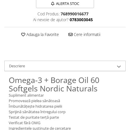
ALERTA STOC
Sanct Bernhard
Cod Produs:
768990016677
Seeking Health
Ai nevoie de ajutor?
0783003045
Solgar
Thorne Research
Adauga la Favorite
Cere informatii
Trace Minerals
Vitadote
Vital Nutrients
Descriere
Vital Proteins
EFX Sports
Omega-3 + Borage Oil 60
Softgels Nordic Naturals
NOW Foods
Nutricost
Supliment alimentar
Promovează pielea sănătoasă
Îmbunătățește hidratarea pielii
Sprijină sănătatea întregului corp
Testat de puritate terță parte
Verificat fără OMG
Ingredientele susținute de cercetare