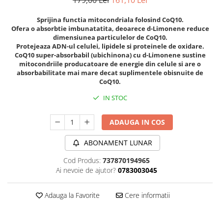
179,00 Lei
161,10 Lei
Sanct Bernhard
Sprijina functia mitocondriala folosind CoQ10.
Seeking Health
Ofera o absorbtie imbunatatita, deoarece d-Limonene reduce
dimensiunea particulelor de CoQ10.
Solgar
Protejeaza ADN-ul celulei, lipidele si proteinele de oxidare.
Thorne Research
CoQ10 super-absorbabil (ubichinona) cu d-Limonene sustine
mitocondriile producatoare de energie din celule si are o
Trace Minerals
absorbabilitate mai mare decat suplimentele obisnuite de
CoQ10.
Vitadote
IN STOC
Vital Nutrients
Vital Proteins
ADAUGA IN COS
EFX Sports
ABONAMENT LUNAR
NOW Foods
Cod Produs:
737870194965
Nutricost
Ai nevoie de ajutor?
0783003045
Adauga la Favorite
Cere informatii