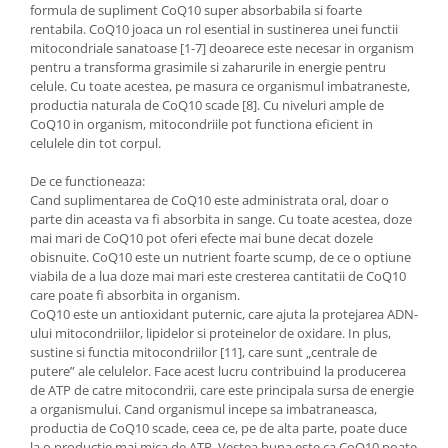
formula de supliment CoQ10 super absorbabila si foarte
rentabila. CoQ10 joaca un rol esential in sustinerea unei functii
mitocondriale sanatoase [1-7] deoarece este necesar in organism
pentru a transforma grasimile si zaharurile in energie pentru
celule. Cu toate acestea, pe masura ce organismul imbatraneste,
productia naturala de CoQ10 scade [8]. Cu niveluri ample de
CoQ10 in organism, mitocondriile pot functiona eficient in
celulele din tot corpul.
De ce functioneaza:
Cand suplimentarea de CoQ10 este administrata oral, doar o
parte din aceasta va fi absorbita in sange. Cu toate acestea, doze
mai mari de CoQ10 pot oferi efecte mai bune decat dozele
obisnuite. CoQ10 este un nutrient foarte scump, de ce o optiune
viabila de a lua doze mai mari este cresterea cantitatii de CoQ10
care poate fi absorbita in organism.
CoQ10 este un antioxidant puternic, care ajuta la protejarea ADN-
ului mitocondriilor, lipidelor si proteinelor de oxidare. In plus,
sustine si functia mitocondriilor [11], care sunt „centrale de
putere” ale celulelor. Face acest lucru contribuind la producerea
de ATP de catre mitocondrii, care este principala sursa de energie
a organismului. Cand organismul incepe sa imbatraneasca,
productia de CoQ10 scade, ceea ce, pe de alta parte, poate duce
la o productie mai mica de ATP. Vestea buna este ca CoQ10 poate