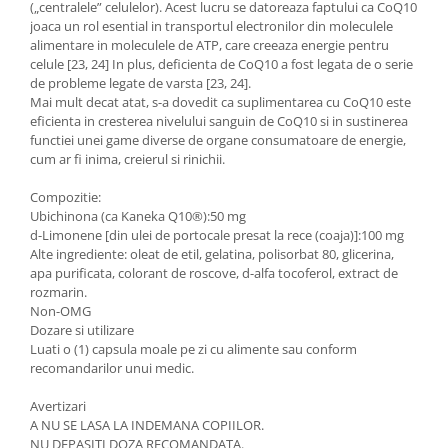
(„centralele” celulelor). Acest lucru se datoreaza faptului ca CoQ10
joaca un rol esential in transportul electronilor din moleculele
alimentare in moleculele de ATP, care creeaza energie pentru
celule [23, 24] In plus, deficienta de CoQ10 a fost legata de o serie
de probleme legate de varsta [23, 24].
Mai mult decat atat, s-a dovedit ca suplimentarea cu CoQ10 este
eficienta in cresterea nivelului sanguin de CoQ10 si in sustinerea
functiei unei game diverse de organe consumatoare de energie,
cum ar fi inima, creierul si rinichii.
Compozitie:
Ubichinona (ca Kaneka Q10®):50 mg
d-Limonene [din ulei de portocale presat la rece (coaja)]:100 mg
Alte ingrediente: oleat de etil, gelatina, polisorbat 80, glicerina,
apa purificata, colorant de roscove, d-alfa tocoferol, extract de
rozmarin.
Non-OMG
Dozare si utilizare
Luati o (1) capsula moale pe zi cu alimente sau conform
recomandarilor unui medic.
Avertizari
A NU SE LASA LA INDEMANA COPIILOR.
NU DEPASITI DOZA RECOMANDATA.