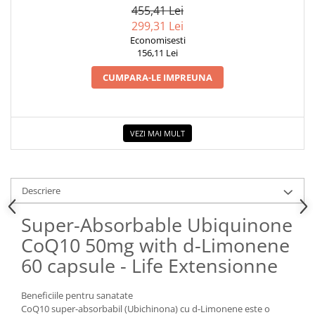
CAPSULE - LIFE EXTENSION
455,41 Lei
299,31 Lei
Economisesti
156,11 Lei
CUMPARA-LE IMPREUNA
VEZI MAI MULT
Descriere
Super-Absorbable Ubiquinone
CoQ10 50mg with d-Limonene
60 capsule - Life Extensionne
Beneficiile pentru sanatate
CoQ10 super-absorbabil (Ubichinona) cu d-Limonene este o