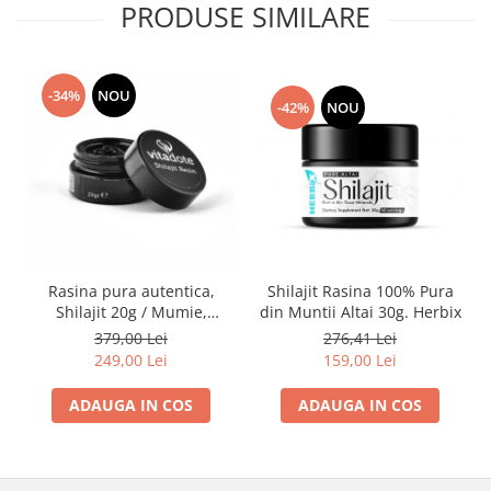
PRODUSE SIMILARE
-34%
NOU
-42%
NOU
Rasina pura autentica,
Shilajit Rasina 100% Pura
Shilajit 20g / Mumie,
din Muntii Altai 30g. Herbix
Vitamine si Micronutrienti -
379,00 Lei
276,41 Lei
Vitadote
249,00 Lei
159,00 Lei
ADAUGA IN COS
ADAUGA IN COS