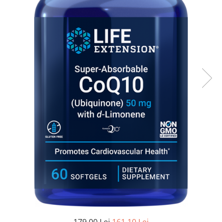
Goli
Healthy Origins
Herbix
Jarrow Formulas
Life Extension
Natrol
Neocell
Nordic Naturals
OLY
Perfect KETO
Pileje Laboratoire
Pro Tan
Pure Nutrition USA
Purovitalis
Quicksilver Scientific