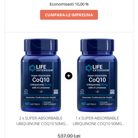
Economisesti 10,00 %
CUMPARA-LE IMPREUNA
2 x SUPER-ABSORBABLE
1 x SUPER-ABSORBABLE
UBIQUINONE COQ10 50MG
UBIQUINONE COQ10 50MG
WITH D-LIMONENE 60
WITH D-LIMONENE 60
CAPSULE - LIFE EXTENSION
CAPSULE - LIFE EXTENSION
537,00 Lei