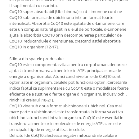
fi suplimentat cu usurinta.
CoQ10 super-absorbabil (Ubichinona) cu d-Limonene contine
CoQ10 sub forma sa de ubichinona intr-un format foarte
intensificat. Absorbtia CoQ10 este ajutata de d-Limonene, care
este un compus natural gasit in uleiul de portocale. d-Limonene
ajuta la absorbtia CoQ10 prin descompunerea particulelor de
CoQ10, reducandu-le dimensiunea, crescand astfel absorbtia
CoQ10 in organism [12-17].
Stiinta din spatele produsului:
CoQ10 este o componenta vitala pentru corpul uman, deoarece
ajuta la transformarea alimentelor in ATP, principala sursa de
energie a organismului. Atunci cand nivelurile de CoQ10 sunt
optimizate in organism, celulele pot functiona optim. Cercetarile
indica faptul ca suplimentarea cu CoQ10 este o modalitate foarte
eficienta de a sustine diferite organe din organism, inclusiv ochii,
rinichii si creierul [18-21].
CoQ10 vine sub doua forme: ubichinona si ubichinol. Cea mai
mare parte a ubichinonei este transformata in forma sa activa
ubichinol atunci cand intra in organism. CoQ10 este esential in
transferul alimentelor in moleculele de energie ATP, care este
principalul tip de energie utilizat in celule.
Deficitul de CoQ10 afecteaza negativ mitocondriile celulare