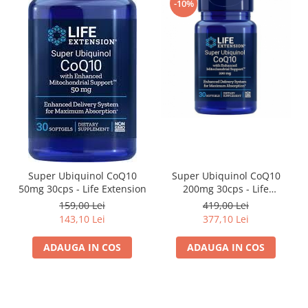
-10%
Super Ubiquinol CoQ10
Super Ubiquinol CoQ10
50mg 30cps - Life Extension
200mg 30cps - Life
Extension
159,00 Lei
419,00 Lei
143,10 Lei
377,10 Lei
ADAUGA IN COS
ADAUGA IN COS