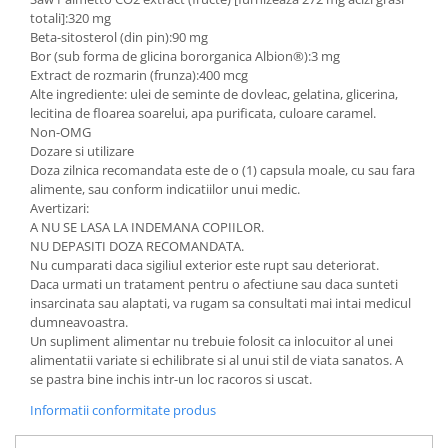
totali]:320 mg
Beta-sitosterol (din pin):90 mg
Bor (sub forma de glicina bororganica Albion®):3 mg
Extract de rozmarin (frunza):400 mcg
Alte ingrediente: ulei de seminte de dovleac, gelatina, glicerina,
lecitina de floarea soarelui, apa purificata, culoare caramel.
Non-OMG
Dozare si utilizare
Doza zilnica recomandata este de o (1) capsula moale, cu sau fara
alimente, sau conform indicatiilor unui medic.
Avertizari:
A NU SE LASA LA INDEMANA COPIILOR.
NU DEPASITI DOZA RECOMANDATA.
Nu cumparati daca sigiliul exterior este rupt sau deteriorat.
Daca urmati un tratament pentru o afectiune sau daca sunteti
insarcinata sau alaptati, va rugam sa consultati mai intai medicul
dumneavoastra.
Un supliment alimentar nu trebuie folosit ca inlocuitor al unei
alimentatii variate si echilibrate si al unui stil de viata sanatos. A
se pastra bine inchis intr-un loc racoros si uscat.
Informatii conformitate produs