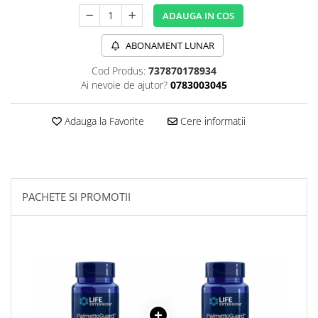
Sanct Bernhard
ADAUGA IN COS
Seeking Health
ABONAMENT LUNAR
Solgar
Cod Produs:
737870178934
Thorne Research
Ai nevoie de ajutor?
0783003045
Trace Minerals
Adauga la Favorite
Cere informatii
Vitadote
Vital Nutrients
Vital Proteins
EFX Sports
PACHETE SI PROMOTII
NOW Foods
Nutricost