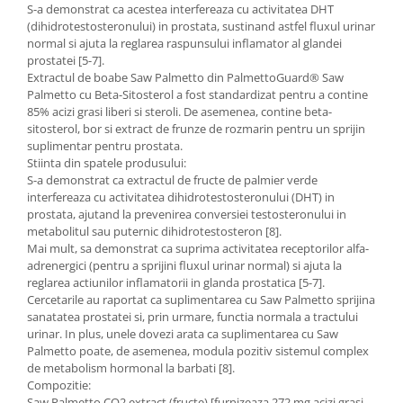
S-a demonstrat ca acestea interfereaza cu activitatea DHT
(dihidrotestosteronului) in prostata, sustinand astfel fluxul urinar
normal si ajuta la reglarea raspunsului inflamator al glandei
prostatei [5-7].
Extractul de boabe Saw Palmetto din PalmettoGuard® Saw
Palmetto cu Beta-Sitosterol a fost standardizat pentru a contine
85% acizi grasi liberi si steroli. De asemenea, contine beta-
sitosterol, bor si extract de frunze de rozmarin pentru un sprijin
suplimentar pentru prostata.
Stiinta din spatele produsului:
S-a demonstrat ca extractul de fructe de palmier verde
interfereaza cu activitatea dihidrotestosteronului (DHT) in
prostata, ajutand la prevenirea conversiei testosteronului in
metabolitul sau puternic dihidrotestosteron [8].
Mai mult, sa demonstrat ca suprima activitatea receptorilor alfa-
adrenergici (pentru a sprijini fluxul urinar normal) si ajuta la
reglarea actiunilor inflamatorii in glanda prostatica [5-7].
Cercetarile au raportat ca suplimentarea cu Saw Palmetto sprijina
sanatatea prostatei si, prin urmare, functia normala a tractului
urinar. In plus, unele dovezi arata ca suplimentarea cu Saw
Palmetto poate, de asemenea, modula pozitiv sistemul complex
de metabolism hormonal la barbati [8].
Compozitie:
Saw Palmetto CO2 extract (fructe) [furnizeaza 272 mg acizi grasi