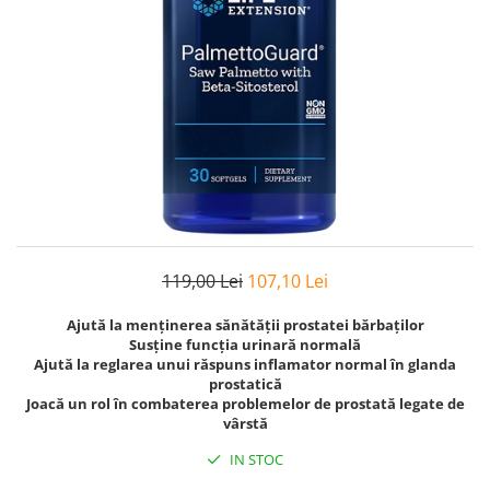
Goli
Healthy Origins
Herbix
Jarrow Formulas
Life Extension
Natrol
Neocell
Nordic Naturals
OLY
119,00 Lei
107,10 Lei
Perfect KETO
Ajută la menținerea sănătății prostatei bărbaților
Pileje Laboratoire
Susține funcția urinară normală
Ajută la reglarea unui răspuns inflamator normal în glanda
Pro Tan
prostatică
Joacă un rol în combaterea problemelor de prostată legate de
Pure Nutrition USA
vârstă
Purovitalis
IN STOC
Quicksilver Scientific