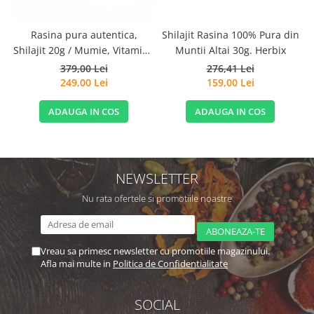
C
Rasina pura autentica,
Shilajit Rasina 100% Pura din
Shilajit 20g / Mumie, Vitamine
Muntii Altai 30g. Herbix
si Micronutrienti - Vitadote
379,00 Lei
276,41 Lei
249,00 Lei
159,00 Lei
ADAUGA IN COS
ADAUGA IN COS
NEWSLETTER
Nu rata ofertele si promotiile noastre
Vreau sa primesc newsletter cu promotiile magazinului.
Afla mai multe in
Politica de Confidentialitate
SOCIAL