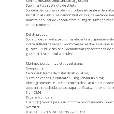
Sprijina metabolismul sanatos al glucozei
Suplimentare sustinuta de stiinta
Suntem dedicati sa va oferim produse eficiente si de inalta c
fost studiat clinic si s-a demonstrat ca sprijina metabolism
noastra de sulfat de vanadil ofera 7,5 mg de sulfat de vana
vanadiu mineral).
Detalii produs
Sulfatul de vanadil este o forma eficienta a oligominerale
indica sulfatul de vanadil promoveaza reactia la insulina s
glucozei. Studiile clinice au demonstrat capacitatea sa de 
glicemiei si raspunsul la insulina.
Marimea portiei 1 tableta vegetariana
Compozitie:
Calciu (sub forma de fosfat dicalcic):34 mg
Sulfat de vanadil (furnizeaza 1,5 mg vanadiu):7,5 mg
Alte ingrediente: celuloza microcristalina, acid stearic, ste
acoperire cu pelicula apoasa (apa purificata, hidroxipropil m
Non-OMG
Dozare si utilizare
Luati o (1) tableta pe zi sau conform recomandarilor unui 
Avertizari
A NU SE LASA LA INDEMANA COPIILOR