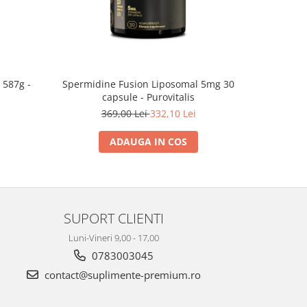
Spermidine Fusion Liposomal 5mg 30
Liposomal 
 587g -
capsule - Purovitalis
369,00 Lei
332,10 Lei
2
ADAUGA IN COS
SUPORT CLIENTI
Luni-Vineri 9,00 - 17,00
0783003045
contact@suplimente-premium.ro