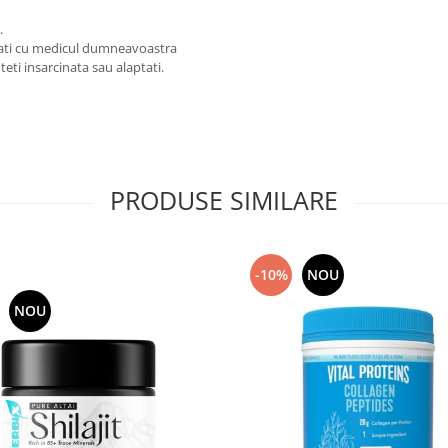
.
ltati cu medicul dumneavoastra
ti insarcinata sau alaptati.
PRODUSE SIMILARE
-10%
NOU
NOU