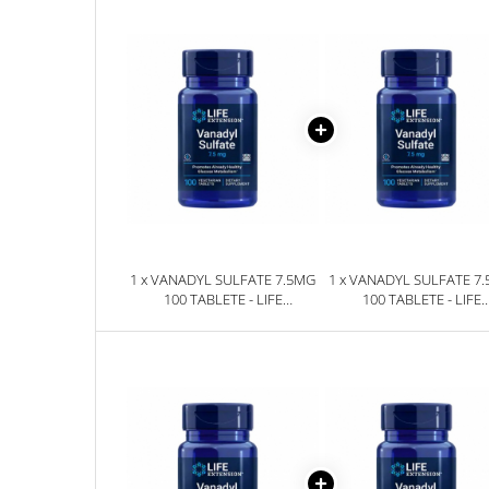
Sanct Bernhard
Seeking Health
Solgar
Thorne Research
Trace Minerals
Vitadote
Vital Nutrients
Vital Proteins
1 x VANADYL SULFATE 7.5MG
1 x VANADYL SULFATE 7
EFX Sports
100 TABLETE - LIFE
100 TABLETE - LIFE
EXTENSION
EXTENSION
NOW Foods
Nutricost