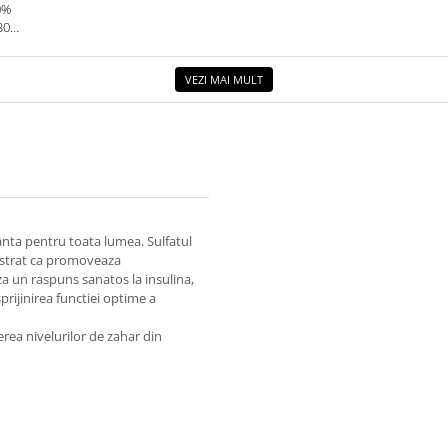
0%
30G.
VEZI MAI MULT
anta pentru toata lumea. Sulfatul
monstrat ca promoveaza
 un raspuns sanatos la insulina,
prijinirea functiei optime a
erea nivelurilor de zahar din