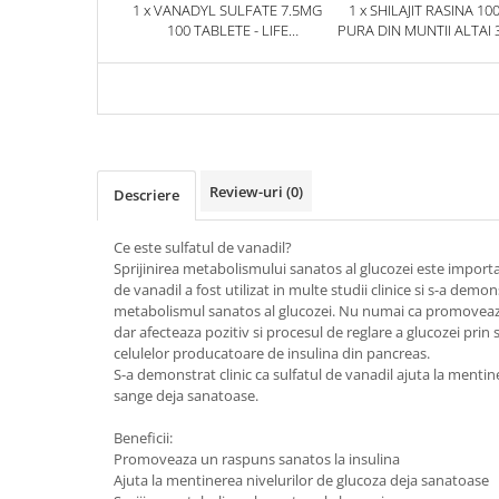
1 x VANADYL SULFATE 7.5MG
1 x SHILAJIT RASINA 10
100 TABLETE - LIFE
PURA DIN MUNTII ALTAI 
EXTENSION
HERBIX
Review-uri
(0)
Descriere
Ce este sulfatul de vanadil?
Sprijinirea metabolismului sanatos al glucozei este import
de vanadil a fost utilizat in multe studii clinice si s-a de
metabolismul sanatos al glucozei. Nu numai ca promoveaza
dar afecteaza pozitiv si procesul de reglare a glucozei prin s
celulelor producatoare de insulina din pancreas.
S-a demonstrat clinic ca sulfatul de vanadil ajuta la mentin
sange deja sanatoase.
Beneficii:
Promoveaza un raspuns sanatos la insulina
Ajuta la mentinerea nivelurilor de glucoza deja sanatoase