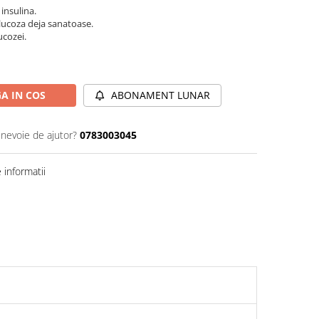
insulina.
glucoza deja sanatoase.
ucozei.
A IN COS
ABONAMENT LUNAR
 nevoie de ajutor?
0783003045
informatii