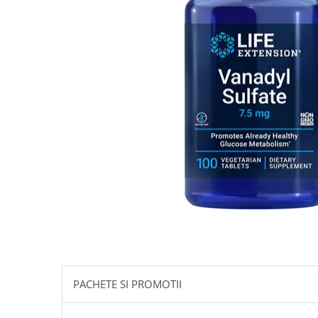
Goli
Healthy Origins
Herbix
Jarrow Formulas
Life Extension
Natrol
Neocell
Nordic Naturals
OLY
Perfect KETO
Pileje Laboratoire
Pro Tan
Pure Nutrition USA
PACHETE SI PROMOTII
Purovitalis
Quicksilver Scientific