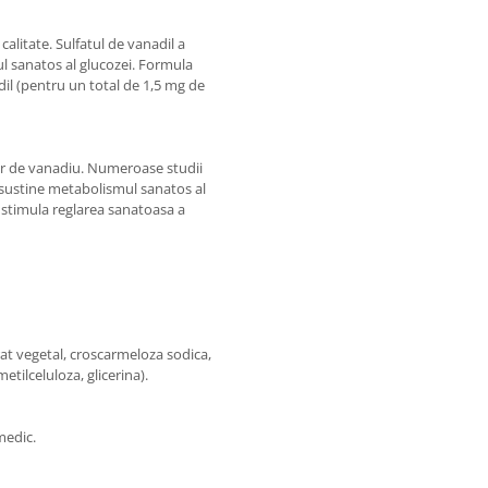
alitate. Sulfatul de vanadil a
ul sanatos al glucozei. Formula
dil (pentru un total de 1,5 mg de
lor de vanadiu. Numeroase studii
i sustine metabolismul sanatos al
a stimula reglarea sanatoasa a
arat vegetal, croscarmeloza sodica,
etilceluloza, glicerina).
medic.