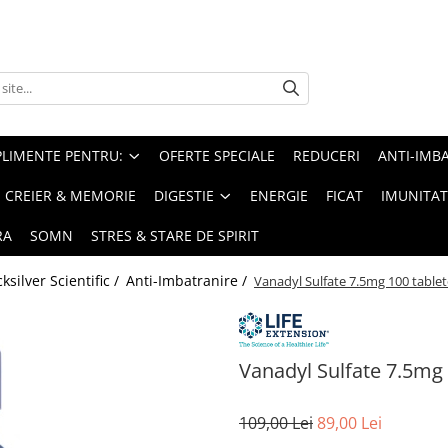
PLIMENTE PENTRU:
OFERTE SPECIALE
REDUCERI
ANTI-IMB
CREIER & MEMORIE
DIGESTIE
ENERGIE
FICAT
IMUNITAT
RA
SOMN
STRES & STARE DE SPIRIT
silver Scientific /
Anti-Imbatranire /
Vanadyl Sulfate 7.5mg 100 tablete
Vanadyl Sulfate 7.5mg 
109,00 Lei
89,00 Lei