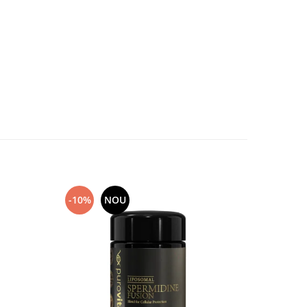
-10%
NOU
-10%