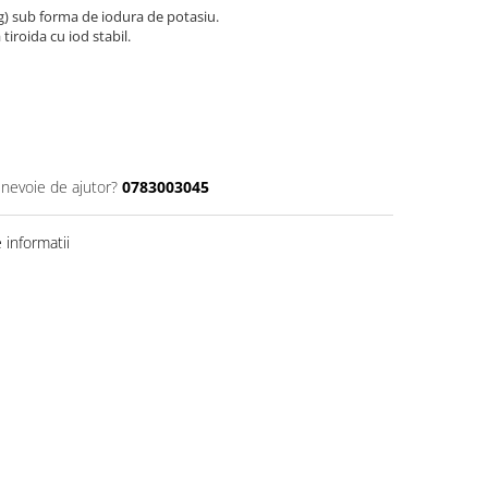
mg) sub forma de iodura de potasiu.
iroida cu iod stabil.
 nevoie de ajutor?
0783003045
informatii