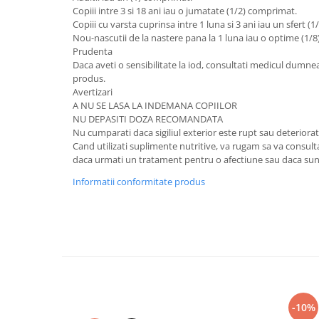
Copiii intre 3 si 18 ani iau o jumatate (1/2) comprimat.
Copiii cu varsta cuprinsa intre 1 luna si 3 ani iau un sfert 
Nou-nascutii de la nastere pana la 1 luna iau o optime (1/
Prudenta
Daca aveti o sensibilitate la iod, consultati medicul dumnea
produs.
Avertizari
A NU SE LASA LA INDEMANA COPIILOR
NU DEPASITI DOZA RECOMANDATA
Nu cumparati daca sigiliul exterior este rupt sau deteriorat
Cand utilizati suplimente nutritive, va rugam sa va consu
daca urmati un tratament pentru o afectiune sau daca sunte
Informatii conformitate produs
-10%