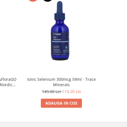
-10%
&FloraGO
NAC (N-A
Ionic Selenium 300mcg 59ml - Trace
 Nordic
Cap
Minerals
1
149,00 Lei
119,20 Lei
ADAUGA IN COS