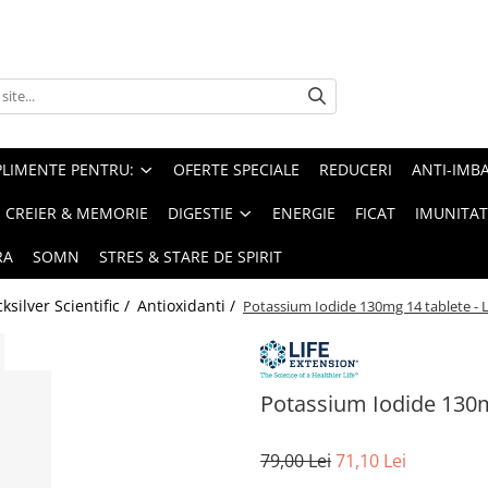
PLIMENTE PENTRU:
OFERTE SPECIALE
REDUCERI
ANTI-IMB
CREIER & MEMORIE
DIGESTIE
ENERGIE
FICAT
IMUNITAT
RA
SOMN
STRES & STARE DE SPIRIT
silver Scientific /
Antioxidanti /
Potassium Iodide 130mg 14 tablete - L
Potassium Iodide 130mg
79,00 Lei
71,10 Lei