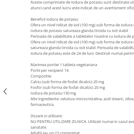
Aceste comprimate de iodura de potasiu sunt destinate util
Sanct Bernhard
atunci cand acest lucru este indicat de un avertisment ofic
Seeking Health
Beneficii iodura de potasiu:
Solgar
Ofera un nivel ridicat de iod (100 mg) sub forma de iodura
Iodura de potasiu satureaza glanda tiroida cu iod stabil
Thorne Research
Perioada de valabilitate a tabletelor noastre cu iodura de p
Ofera un nivel ridicat de iod (100 mg) sub forma de iodura
Trace Minerals
satureaza glanda tiroida cu iod stabil. Perioada de valabili
Vitadote
iodura de potasiu este de 24 de luni. Destinat numai pentru
Vital Nutrients
Marimea portiei 1 tableta vegetariana
Vital Proteins
Portii per recipient 14
Compozitie:
EFX Sports
Calciu (sub forma de fosfat dicalcic) 20 mg
Fosfor (sub forma de fosfat dicalcic) 20 mg
NOW Foods
Iodura de potasiu:130 mg
Nutricost
Alte ingrediente: celuloza microcristalina, acid stearic, silic
farmaceutica.
Dozare si utilizare:
NU PENTRU UTILIZARE ZILNICA. Utilizati numai in cazul ave
sanatate.
Adultii iau un (1) comprimat.