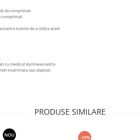
(1/4) de comprimat.
8) comprimat.
voastra inainte de a utiliza acest
.
ltati cu medicul dumneavoastra
ti insarcinata sau alaptati.
PRODUSE SIMILARE
NOU
-10%