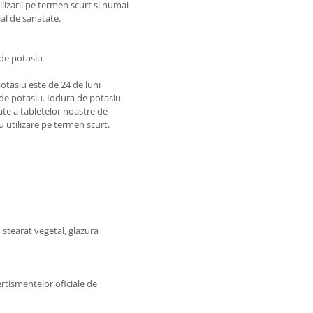
izarii pe termen scurt si numai
ial de sanatate.
 de potasiu
otasiu este de 24 de luni
 de potasiu. Iodura de potasiu
tate a tabletelor noastre de
 utilizare pe termen scurt.
e, stearat vegetal, glazura
rtismentelor oficiale de