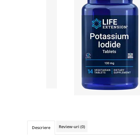
Goli
Healthy Origins
Herbix
Jarrow Formulas
Life Extension
Natrol
Neocell
Nordic Naturals
OLY
Perfect KETO
Pileje Laboratoire
Pro Tan
Pure Nutrition USA
Purovitalis
Review-uri
(0)
Descriere
Quicksilver Scientific