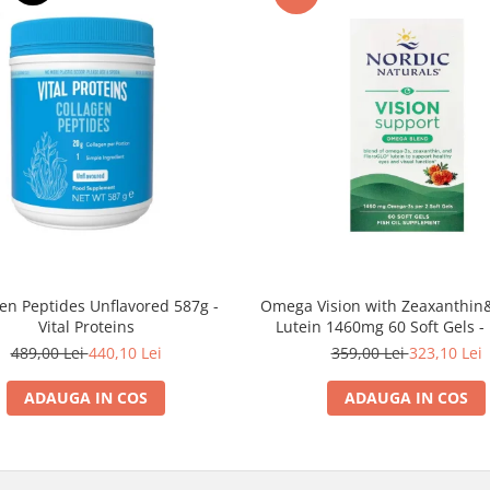
Omega Vision with Zeaxanthin
en Peptides Unflavored 587g -
Lutein 1460mg 60 Soft Gels -
Vital Proteins
Naturals
359,00 Lei
323,10 Lei
489,00 Lei
440,10 Lei
ADAUGA IN COS
ADAUGA IN COS