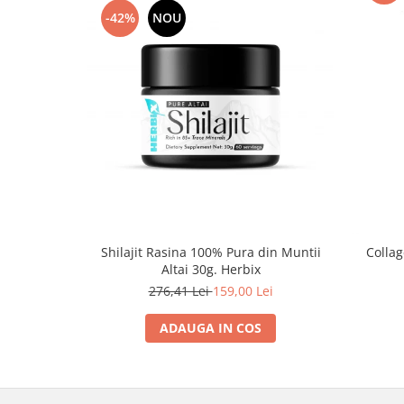
-42%
NOU
Shilajit Rasina 100% Pura din Muntii
Collag
Altai 30g. Herbix
276,41 Lei
159,00 Lei
ADAUGA IN COS