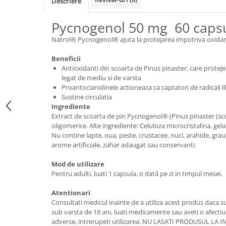
Descriere
Sanct Bernhard
Pycnogenol 50 mg 60 capsu
Seeking Health
Natrol® Pycnogenol® ajuta la protejarea impotriva oxidarii c
Solgar
Thorne Research
Beneficii
Antioxidanti din scoarta de Pinus pinaster, care proteje
Trace Minerals
legat de mediu si de varsta
Vitadote
Proantocianidinele actioneaza ca captatori de radicali li
Sustine circulatia
Vital Nutrients
Ingrediente
Extract de scoarta de pin Pycnogenol® (Pinus pinaster (sc
Vital Proteins
oligomerice. Alte ingrediente: Celuloza microcristalina, gel
EFX Sports
Nu contine lapte, oua, peste, crustacee, nuci, arahide, grau,
arome artificiale, zahar adaugat sau conservanti.
NOW Foods
Mod de utilizare
Nutricost
Pentru adulti, luati 1 capsula, o dată pe zi in timpul mesei.
Atentionari
Consultati medicul inainte de a utiliza acest produs daca sun
sub varsta de 18 ani, luati medicamente sau aveti o afectiu
adverse, intrerupeti utilizarea. NU LASATI PRODUSUL L