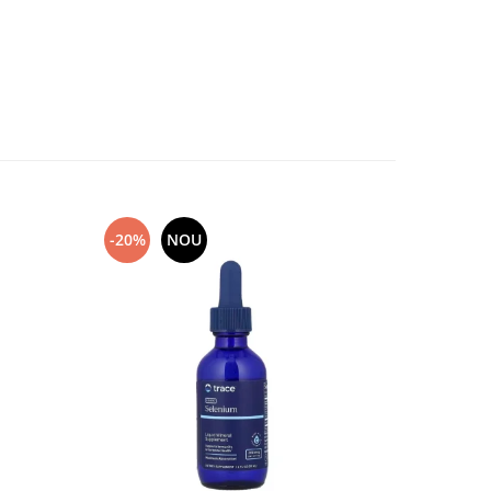
-20%
NOU
-10%