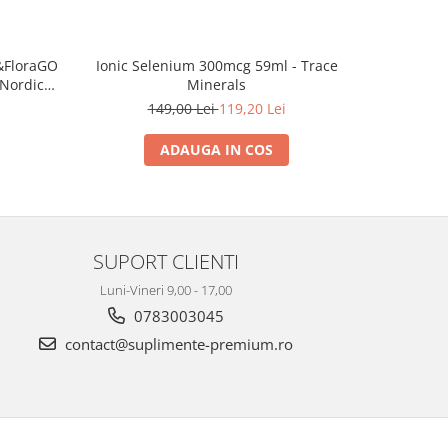
&FloraGO
NAC (N-A
Ionic Selenium 300mcg 59ml - Trace
 Nordic
Cap
Minerals
1
149,00 Lei
119,20 Lei
ADAUGA IN COS
SUPORT CLIENTI
Luni-Vineri 9,00 - 17,00
0783003045
contact@suplimente-premium.ro