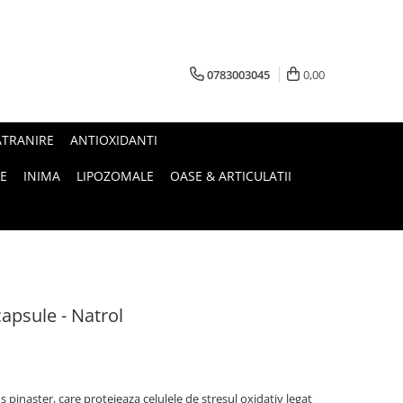
0783003045
0,00
ATRANIRE
ANTIOXIDANTI
E
INIMA
LIPOZOMALE
OASE & ARTICULATII
apsule - Natrol
 pinaster, care protejeaza celulele de stresul oxidativ legat