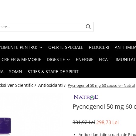
PLIMENTE PENTRU:
OFERTE SPECIALE
REDUCERI
ANTI-IMB
CREIER & MEMORIE
DIGESTIE
ENERGIE
FICAT
IMUNITAT
RA
SOMN
STRES & STARE DE SPIRIT
silver Scientific /
Antioxidanti /
Pycnogenol 50 mg 60 capsule - Natrol
Pycnogenol 50 mg 60 c
331,92 Lei
298,73 Lei
Antioxidanti din scoarta de Pinus