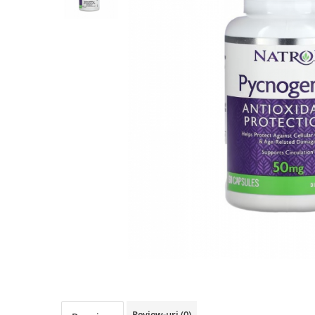
Goli
Healthy Origins
Herbix
Jarrow Formulas
Life Extension
Natrol
Neocell
Nordic Naturals
OLY
Perfect KETO
Pileje Laboratoire
Pro Tan
Pure Nutrition USA
Purovitalis
Quicksilver Scientific
Review-uri
(0)