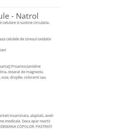
le - Natrol
elulare si sustine circulatia.
aza celulele de stresul oxidativ
beri
oarta)] Proantocianidine
atina, stearat de magneziu.
 soia, drojdie, coloranti sau
teti insarcinata, alaptati, aveti
ne medicala. Daca apar reactii
A INDEMANA COPIILOR. PASTRATI