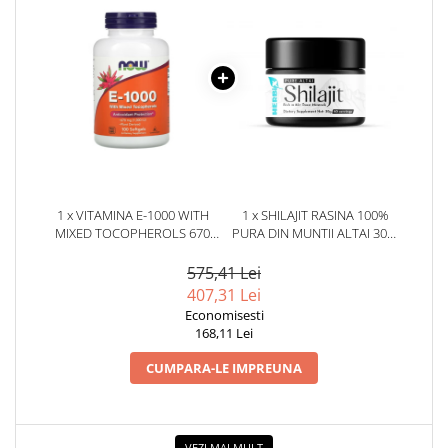
1 x VITAMINA E-1000 WITH
1 x SHILAJIT RASINA 100%
MIXED TOCOPHEROLS 670
PURA DIN MUNTII ALTAI 30G.
MG (1000 IU) 100 CAPSULE
HERBIX
MOI - NOW FOODS
575,41 Lei
407,31 Lei
Economisesti
168,11 Lei
CUMPARA-LE IMPREUNA
VEZI MAI MULT