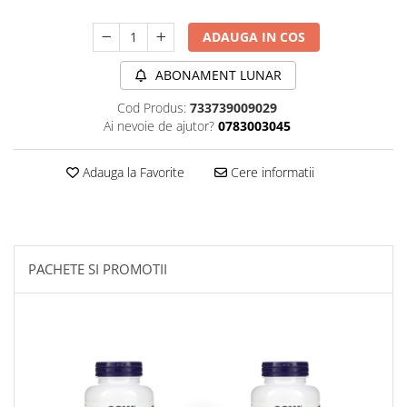
Sanct Bernhard
ADAUGA IN COS
Seeking Health
Solgar
ABONAMENT LUNAR
Thorne Research
Cod Produs:
733739009029
Ai nevoie de ajutor?
0783003045
Trace Minerals
Vitadote
Adauga la Favorite
Cere informatii
Vital Nutrients
Vital Proteins
EFX Sports
PACHETE SI PROMOTII
NOW Foods
Nutricost