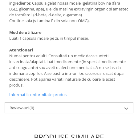
ingrediente: Capsula gelatinoasa moale [gelatina bovina (fara
BSE), glicerina, apa], ulei de masline extravirgin organic si amestec
de tocoferoli (d-beta, d-delta, d-gamma).
Contine soia (vitamina E din soia non-OMG).
Mod de utilizare
Luati 1 capsula moale pe zi, in timpul mesei.
Atentionari
Numai pentru adulti. Consultati un medic daca sunteti
insarcinata/alaptati, luati medicamente (in special medicamente
anticoagulante) sau aveti o afectiune medicala. A nu se lasa la
indemana copiilor. A se pastra intr-un loc racoros si uscat dupa
deschidere. Pot aparea variatii naturale de culoare la acest
produs.
Informatii conformitate produs
Review-uri
(0)
PRODUSE SIMILARE