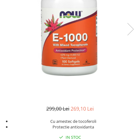
Goli
Healthy Origins
Herbix
Jarrow Formulas
Life Extension
Natrol
Neocell
Nordic Naturals
OLY
Perfect KETO
Pileje Laboratoire
Pro Tan
299,00 Lei
269,10 Lei
Pure Nutrition USA
Cu amestec de tocoferoli
Purovitalis
Protectie antioxidanta
Quicksilver Scientific
IN STOC