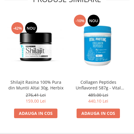
-10%
NOU
-42%
NOU
Shilajit Rasina 100% Pura
Collagen Peptides
din Muntii Altai 30g. Herbix
Unflavored 587g - Vital
Proteins
276,41 Lei
489,00 Lei
159,00 Lei
440,10 Lei
ADAUGA IN COS
ADAUGA IN COS