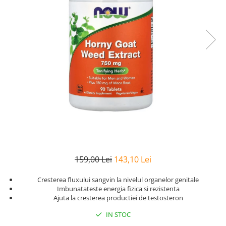
Goli
Healthy Origins
Herbix
Jarrow Formulas
Life Extension
Natrol
Neocell
Nordic Naturals
OLY
Perfect KETO
Pileje Laboratoire
159,00 Lei
143,10 Lei
Pro Tan
Cresterea fluxului sangvin la nivelul organelor genitale
Pure Nutrition USA
Imbunatateste energia fizica si rezistenta
Ajuta la cresterea productiei de testosteron
Purovitalis
IN STOC
Quicksilver Scientific