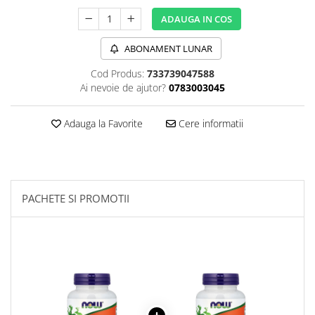
Sanct Bernhard
ADAUGA IN COS
Seeking Health
ABONAMENT LUNAR
Solgar
Cod Produs:
733739047588
Thorne Research
Ai nevoie de ajutor?
0783003045
Trace Minerals
Vitadote
Adauga la Favorite
Cere informatii
Vital Nutrients
Vital Proteins
EFX Sports
PACHETE SI PROMOTII
NOW Foods
Nutricost