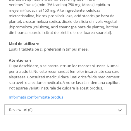
Aeriene/Frunze) (min. 3% Icariina) 750 mg, Maca (Lepidium
meyenii) (radacina) 150 mg. Alte ingrediente: celuloza
microcristalina, hidroxipropilceluloza, acid stearic (pe baza de
plante), croscarmeloza sodica, dioxid de siliciu si invelis vegetal
[hipromeloza (celuloza), acid stearic (pe baza de plante), lecitina
din floarea-soarelui, citrat de trietil, ulei de floarea-soarelui].
Mod de utilizare
Luati 1 tableta pe zi, preferabil in timpul mesei.
Atentionari
Dupa deschidere, a se pastra intr-un loc racoros si uscat. Numai
pentru adulti. Nu este recomandat femeilor insarcinate sau care
alapteaza. Consultati medicul daca luati orice fel de medicament
sau aveti o afectiune medicala. A nu se lasa la indemana copiilor.
Pot aparea variatii naturale de culoare la acest produs.
Informatii conformitate produs
Review-uri
(0)