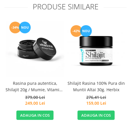
PRODUSE SIMILARE
-34%
NOU
-42%
NOU
G
Rasina pura autentica,
Shilajit Rasina 100% Pura din
Shilajit 20g / Mumie, Vitamine
Muntii Altai 30g. Herbix
si Micronutrienti - Vitadote
379,00 Lei
276,41 Lei
249,00 Lei
159,00 Lei
ADAUGA IN COS
ADAUGA IN COS