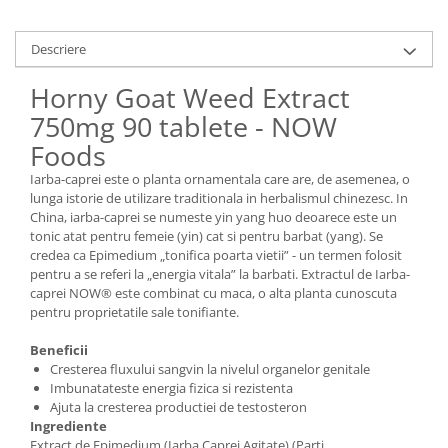
Descriere
Horny Goat Weed Extract
750mg 90 tablete - NOW
Foods
Iarba-caprei este o planta ornamentala care are, de asemenea, o
lunga istorie de utilizare traditionala in herbalismul chinezesc. In
China, iarba-caprei se numeste yin yang huo deoarece este un
tonic atat pentru femeie (yin) cat si pentru barbat (yang). Se
credea ca Epimedium „tonifica poarta vietii” - un termen folosit
pentru a se referi la „energia vitala” la barbati. Extractul de Iarba-
caprei NOW® este combinat cu maca, o alta planta cunoscuta
pentru proprietatile sale tonifiante.
Beneficii
Cresterea fluxului sangvin la nivelul organelor genitale
Imbunatateste energia fizica si rezistenta
Ajuta la cresterea productiei de testosteron
Ingrediente
Extract de Epimedium (Iarba Caprei Agitate) (Parti