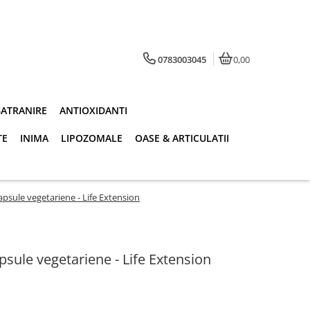
0783003045
0,00
BATRANIRE
ANTIOXIDANTI
TE
INIMA
LIPOZOMALE
OASE & ARTICULATII
psule vegetariene - Life Extension
sule vegetariene - Life Extension