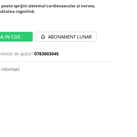
 poate sprijini sistemul cardiovascular și nervos,
ănătatea cognitivă.
A IN COS
ABONAMENT LUNAR
 nevoie de ajutor?
0783003045
informatii