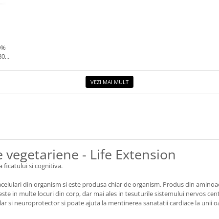
0%
30G.
VEZI MAI MULT
 vegetariene - Life Extension
ficatului si cognitiva.
celulari din organism si este produsa chiar de organism. Produs din aminoacid
te in multe locuri din corp, dar mai ales in tesuturile sistemului nervos centr
ar si neuroprotector si poate ajuta la mentinerea sanatatii cardiace la unii 