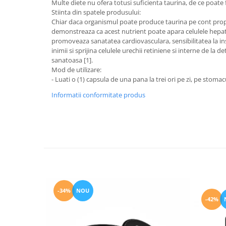
Multe diete nu ofera totusi suficienta taurina, de ce poat
Stiinta din spatele produsului:
Chiar daca organismul poate produce taurina pe cont propriu
demonstreaza ca acest nutrient poate apara celulele hepatice
promoveaza sanatatea cardiovasculara, sensibilitatea la insu
inimii si sprijina celulele urechii retiniene si interne de la
sanatoasa [1].
Mod de utilizare:
- Luati o (1) capsula de una pana la trei ori pe zi, pe sto
Informatii conformitate produs
-34%
NOU
-42%