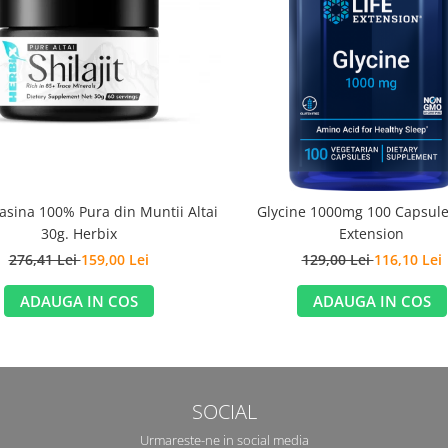
Rasina 100% Pura din Muntii Altai
Glycine 1000mg 100 Capsule 
30g. Herbix
Extension
276,41 Lei
159,00 Lei
129,00 Lei
116,10 Lei
ADAUGA IN COS
ADAUGA IN COS
SOCIAL
Urmareste-ne in social media