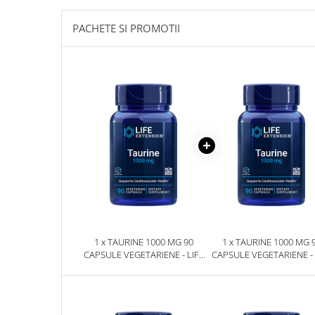
Sanct Bernhard
PACHETE SI PROMOTII
Seeking Health
Solgar
Thorne Research
Trace Minerals
Vitadote
Vital Nutrients
Vital Proteins
EFX Sports
NOW Foods
Nutricost
1 x TAURINE 1000 MG 90
1 x TAURINE 1000 MG 
CAPSULE VEGETARIENE - LIFE
CAPSULE VEGETARIENE - 
EXTENSION
EXTENSION