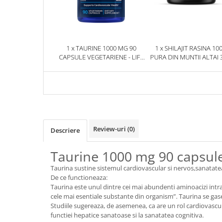
1 x TAURINE 1000 MG 90
1 x SHILAJIT RASINA 10
CAPSULE VEGETARIENE - LIFE
PURA DIN MUNTII ALTAI 
EXTENSION
HERBIX
Review-uri
(0)
Descriere
Taurine 1000 mg 90 capsule
Taurina sustine sistemul cardiovascular si nervos,sanatatea 
De ce functioneaza:
Taurina este unul dintre cei mai abundenti aminoacizi intra
cele mai esentiale substante din organism”. Taurina se gases
Studiile sugereaza, de asemenea, ca are un rol cardiovascul
functiei hepatice sanatoase si la sanatatea cognitiva.