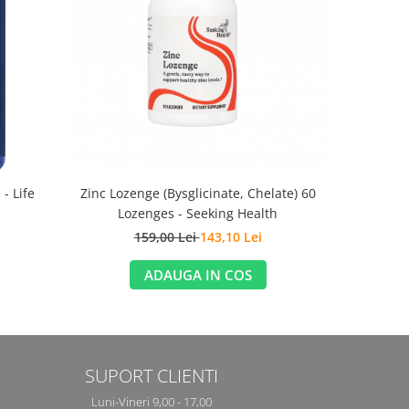
-10%
- Life
Zinc Lozenge (Bysglicinate, Chelate) 60
Thyroid Sup
Lozenges - Seeking Health
159,00 Lei
143,10 Lei
2
ADAUGA IN COS
SUPORT CLIENTI
Luni-Vineri 9,00 - 17,00