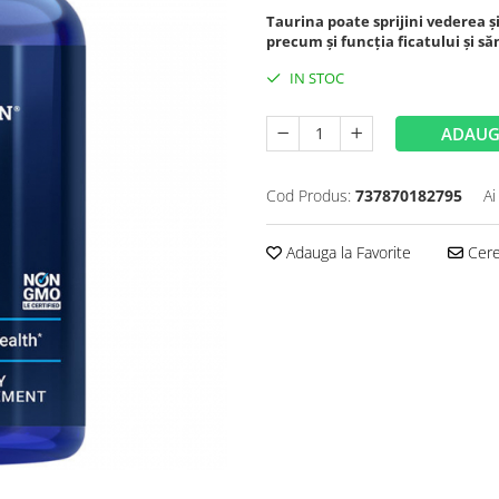
Taurina poate sprijini vederea și
precum și funcția ficatului și s
IN STOC
ADAUG
Cod Produs:
737870182795
Ai
Adauga la Favorite
Cere 