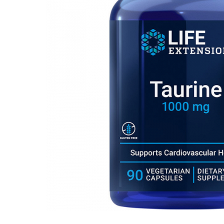
Goli
Healthy Origins
Herbix
Jarrow Formulas
Life Extension
Natrol
Neocell
Nordic Naturals
OLY
Perfect KETO
Pileje Laboratoire
Pro Tan
Pure Nutrition USA
Purovitalis
Quicksilver Scientific