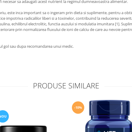
e fi necesar sa adaugati acest nutrient la regimul dumneavoastra alimentar.
, este inca important sa o ingeram prin dieta si suplimente, pentru a obtine
 impotriva radicalilor liberi si a toxinelor, contribuind la reducerea severit
lina, echilibrul electrolitic, functia auzului si modulatia imunitara [1]. Supl
 deteriorare prin normalizarea fluxului de ioni de calciu de care au nevoie pent
macul gol sau dupa recomandarea unui medic.
PRODUSE SIMILARE
-10%
NOU