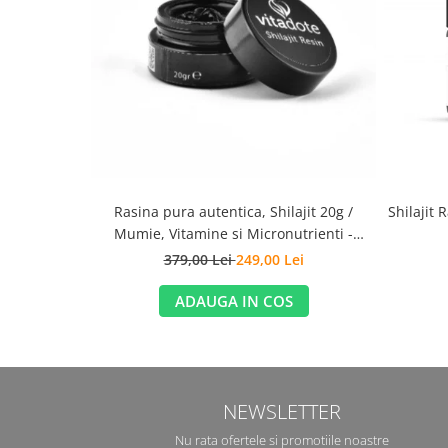
Shilajit 
Rasina pura autentica, Shilajit 20g /
Mumie, Vitamine si Micronutrienti -
Vitadote
379,00 Lei
249,00 Lei
ADAUGA IN COS
NEWSLETTER
Nu rata ofertele si promotiile noastre