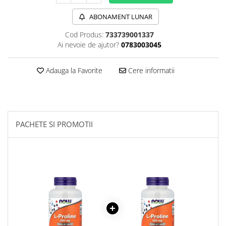
Sanct Bernhard
ABONAMENT LUNAR
Seeking Health
Cod Produs:
733739001337
Solgar
Ai nevoie de ajutor?
0783003045
Thorne Research
Adauga la Favorite
Cere informatii
Trace Minerals
Vitadote
Vital Nutrients
Vital Proteins
PACHETE SI PROMOTII
EFX Sports
NOW Foods
Nutricost