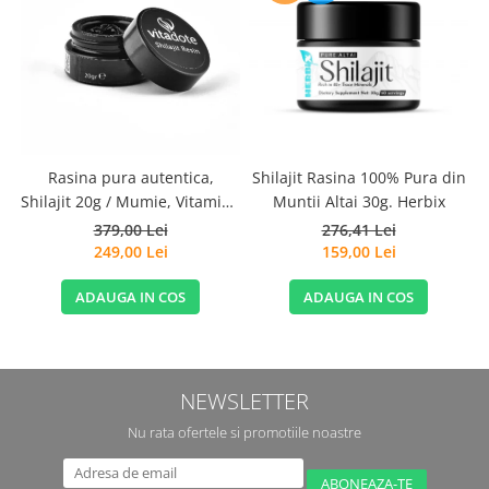
G
Rasina pura autentica,
Shilajit Rasina 100% Pura din
Shilajit 20g / Mumie, Vitamine
Muntii Altai 30g. Herbix
si Micronutrienti - Vitadote
379,00 Lei
276,41 Lei
249,00 Lei
159,00 Lei
ADAUGA IN COS
ADAUGA IN COS
NEWSLETTER
Nu rata ofertele si promotiile noastre