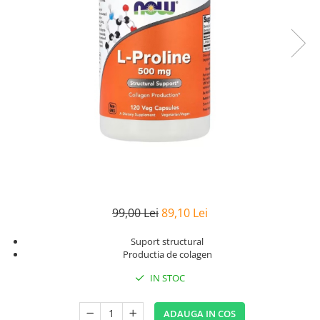
Goli
Healthy Origins
Herbix
Jarrow Formulas
Life Extension
Natrol
Neocell
Nordic Naturals
OLY
Perfect KETO
99,00 Lei
89,10 Lei
Pileje Laboratoire
Suport structural
Pro Tan
Productia de colagen
Pure Nutrition USA
IN STOC
Purovitalis
Quicksilver Scientific
ADAUGA IN COS