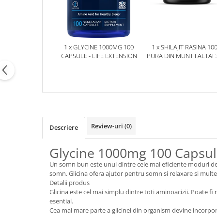
1 x GLYCINE 1000MG 100
1 x SHILAJIT RASINA 10
CAPSULE - LIFE EXTENSION
PURA DIN MUNTII ALTAI 
HERBIX
Review-uri
(0)
Descriere
Glycine 1000mg 100 Capsule
Un somn bun este unul dintre cele mai eficiente moduri de a 
somn. Glicina ofera ajutor pentru somn si relaxare si multe 
Detalii produs
Glicina este cel mai simplu dintre toti aminoacizii. Poate f
esential.
Cea mai mare parte a glicinei din organism devine incorpor