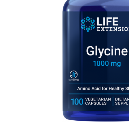
Goli
Healthy Origins
Herbix
Jarrow Formulas
Life Extension
Natrol
Neocell
Nordic Naturals
OLY
Perfect KETO
Pileje Laboratoire
Pro Tan
Pure Nutrition USA
Purovitalis
Quicksilver Scientific