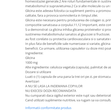
homeostaziei generale.2 Are roluri fundamentale in sustiner
metabolismul si supravietuirea.2 Ca si alte molecule cu un s
Glicina este adesea folosita ca supliment pentru a promova 
calitate, fara a provoca somnolenta in timpul zilei.
Glicina este necesara pentru producerea de colagen si, pr
compozitie sanatoasa a corpului.11,12 Important, este comp
S-a demonstrat ca glicina inhiba glicarea proteinelor si pro
sustinerea metabolismului sanatos al glucozei si fructozei. 
au fost corelate cu protectia cardiovasculara si o sanatate
In plus fata de beneficiile sale numeroase si variate, glici
beneficii. Ca urmare, utilizarea capsulelor cu doze mici poat
Ingrediente:
Glicina
1000 mg
Alte ingrediente: celuloza vegetala (capsula), palmitat de as
Dozare si utilizare
Luati o (1) capsula de una pana la trei ori pe zi, pe stoma
Avertizari
A NU SE LASA LA INDEMANA COPIILOR
NU EXECESI DOZA RECOMANDATA
Nu cumparati daca sigiliul exterior este rupt sau deteriorat
Cand utilizati suplimente nutritive, va rugam sa va consu
Informatii conformitate produs