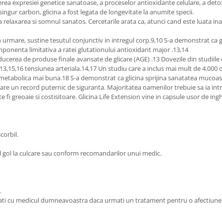
ea expresiei genetice sanatoase, a proceselor antioxidante celulare, a detoxif
ingur carbon, glicina a fost legata de longevitate la anumite specii.
relaxarea si somnul sanatos. Cercetarile arata ca, atunci cand este luata ina
in urmare, sustine tesutul conjunctiv in intregul corp.9,10 S-a demonstrat c
onenta limitativa a ratei glutationului antioxidant major .13,14
ducerea de produse finale avansate de glicare (AGE) .13 Dovezile din studiile c
13,15,16 tensiunea arteriala.14,17 Un studiu care a inclus mai mult de 4.000 de
 metabolica mai buna.18 S-a demonstrat ca glicina sprijina sanatatea mucoasei
na are un record puternic de siguranta. Majoritatea oamenilor trebuie sa ia int
e fi greoaie si costisitoare. Glicina Life Extension vine in capsule usor de ing
corbil.
cul gol la culcare sau conform recomandarilor unui medic.
.
ltati cu medicul dumneavoastra daca urmati un tratament pentru o afectiune 