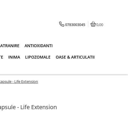
0783003045
0,00
BATRANIRE
ANTIOXIDANTI
TE
INIMA
LIPOZOMALE
OASE & ARTICULATII
psule - Life Extension
sule - Life Extension