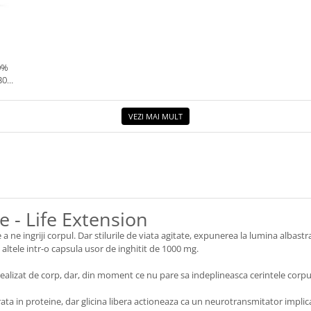
0%
30G.
VEZI MAI MULT
 - Life Extension
ne ingriji corpul. Dar stilurile de viata agitate, expunerea la lumina albastr
altele intr-o capsula usor de inghitit de 1000 mg.
i realizat de corp, dar, din moment ce nu pare sa indeplineasca cerintele corpu
ata in proteine, dar glicina libera actioneaza ca un neurotransmitator impli