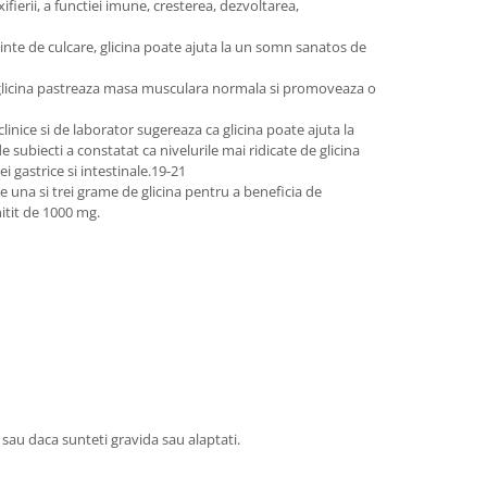
ierii, a functiei imune, cresterea, dezvoltarea,
inte de culcare, glicina poate ajuta la un somn sanatos de
a glicina pastreaza masa musculara normala si promoveaza o
linice si de laborator sugereaza ca glicina poate ajuta la
 subiecti a constatat ca nivelurile mai ridicate de glicina
 gastrice si intestinale.19-21
re una si trei grame de glicina pentru a beneficia de
hitit de 1000 mg.
sau daca sunteti gravida sau alaptati.