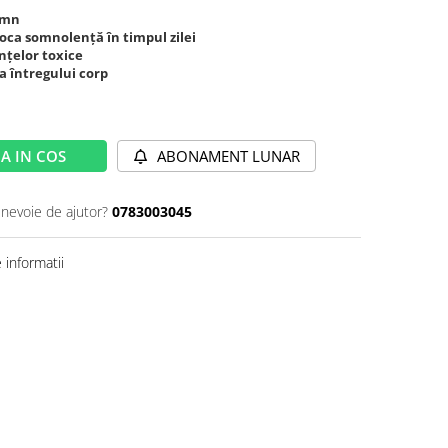
somn
oca somnolență în timpul zilei
nțelor toxice
a întregului corp
A IN COS
ABONAMENT LUNAR
 nevoie de ajutor?
0783003045
informatii