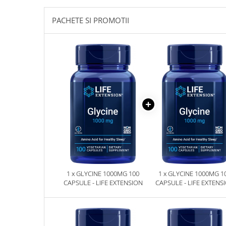
Sanct Bernhard
PACHETE SI PROMOTII
Seeking Health
Solgar
Thorne Research
Trace Minerals
Vitadote
Vital Nutrients
Vital Proteins
EFX Sports
NOW Foods
Nutricost
1 x GLYCINE 1000MG 100
1 x GLYCINE 1000MG 1
CAPSULE - LIFE EXTENSION
CAPSULE - LIFE EXTENS