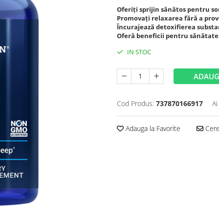
Oferiți sprijin sănătos pentru 
Promovați relaxarea fără a prov
Încurajează detoxifierea substa
Oferă beneficii pentru sănătate
IN STOC
ADAUG
Cod Produs:
737870166917
Ai
Adauga la Favorite
Cere 