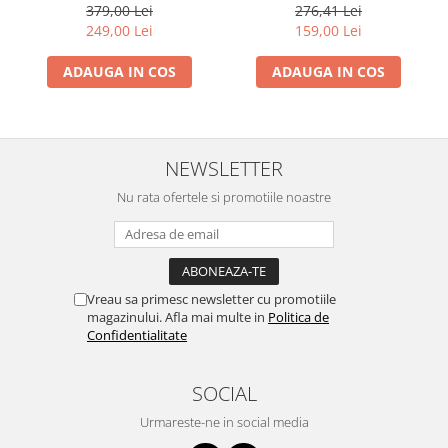
Vitamine si Micronutrienti -
379,00 Lei
276,41 Lei
Vitadote
249,00 Lei
159,00 Lei
ADAUGA IN COS
ADAUGA IN COS
NEWSLETTER
Nu rata ofertele si promotiile noastre
Vreau sa primesc newsletter cu promotiile
magazinului. Afla mai multe in
Politica de
Confidentialitate
SOCIAL
Urmareste-ne in social media