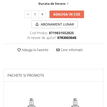
Durata de livrare:
1
Sanct Bernhard
Seeking Health
ADAUGA IN COS
Solgar
ABONAMENT LUNAR
Thorne Research
Cod Produs:
8719831552825
Trace Minerals
Ai nevoie de ajutor?
0783003045
Vitadote
Vital Nutrients
Adauga la Favorite
Cere informatii
Vital Proteins
EFX Sports
NOW Foods
PACHETE SI PROMOTII
Nutricost