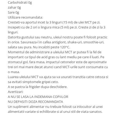
Carbohidrati 0g
zahar 0g
Sare 0g
Utilizare recomandata:
Cresteti-va aportul incet la 3 linguri (15 ml) de ulei MCT pe zi.
Incepeti cu de 2 ori o lingura mica (5 ml) pe zi. Creste zi de zi la 3
linguri.
Datorita gustului sau neutru, uleiul nostru poate fi folosit practic
in orice. Savureaza-l in cafea antiglont, shake-uri, smoothie-uri,
salata sau pura. Nu incalziti peste 120°C.
Momentul de administrare a uleiului MCT ar putea fi la fel de
important ca tipul de acid gras cu lant mediu pe care il luati. Pe
stomacul gol, fara masa, impactul cetonelor este de aproximativ
trei ori mai mare decat atunci cand MCT-urile sunt consumate cu
o masa.
Luarea uleiului MCT va ajuta sa va usurati tranzitia catre cetoza si
sa evitati simptomele gripei ceto.
A se pastra la frigider dupa deschidere.
Avertizari:
A NU SE LASA LA INDEMANA COPIILOR
NU DEPASITI DOZA RECOMANDATA
Un supliment alimentar nu trebuie folosit ca inlocuitor al unei
alimentatii variate si echilibrate si al unui stil de viata sanatos.