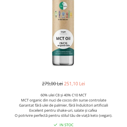
Goli
Healthy Origins
Herbix
Jarrow Formulas
Life Extension
Natrol
Neocell
Nordic Naturals
OLY
Perfect KETO
279,00 Lei
251,10 Lei
Pileje Laboratoire
60% ulei C8 și 40% C10 MCT
Pro Tan
MCT organic din nuci de cocos din surse controlate
Garantat fără ulei de palmier, fără îndulcitori artificiali
Pure Nutrition USA
Excelent pentru shake-uri, salate și cafea
Purovitalis
O potrivire perfectă pentru stilul tău de viață keto (vegan).
Quicksilver Scientific
IN STOC