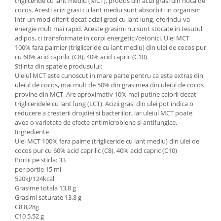
trigliceride cu lant mediu (MCT), produs din acizi grasi din nuca de
cocos. Acesti acizi grasi cu lant mediu sunt absorbiti in organism
intr-un mod diferit decat acizii grasi cu lant lung, oferindu-va
energie mult mai rapid. Aceste grasimi nu sunt stocate in tesutul
adipos, ci transformate in corpi energetici/cetonici. Ulei MCT
100% fara palmier (trigliceride cu lant mediu) din ulei de cocos pur
cu 60% acid caprilic (C8), 40% acid capric (C10).
Stiinta din spatele produsului:
Uleiul MCT este cunoscut in mare parte pentru ca este extras din
uleiul de cocos, mai mult de 50% din grasimea din uleiul de cocos
provine din MCT. Are aproximativ 10% mai putine calorii decat
trigliceridele cu lant lung (LCT). Acizii grasi din ulei pot indica o
reducere a cresterii drojdiei si bacteriilor, iar uleiul MCT poate
avea o varietate de efecte antimicrobiene si antifungice.
Ingrediente
Ulei MCT 100% fara palme (trigliceride cu lant mediu) din ulei de
cocos pur cu 60% acid caprilic (C8), 40% acid capric (C10)
Portii pe sticla: 33
per portie 15 ml
520kJ/124kcal
Grasime totala 13,8 g
Grasimi saturate 13,8 g
C8 8,28g
C10 5,52 g