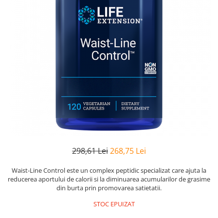
Goli
Healthy Origins
Herbix
Jarrow Formulas
Life Extension
Natrol
Neocell
Nordic Naturals
OLY
Perfect KETO
298,61 Lei
268,75 Lei
Pileje Laboratoire
Pro Tan
Waist-Line Control este un complex peptidic specializat care ajuta la
reducerea aportului de calorii si la diminuarea acumularilor de grasime
Pure Nutrition USA
din burta prin promovarea satietatii.
Purovitalis
STOC EPUIZAT
Quicksilver Scientific