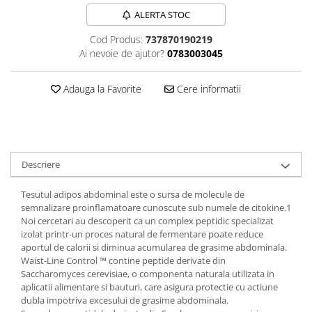
Sanct Bernhard
ALERTA STOC
Seeking Health
Cod Produs:
737870190219
Ai nevoie de ajutor?
0783003045
Solgar
Thorne Research
Adauga la Favorite
Cere informatii
Trace Minerals
Vitadote
Vital Nutrients
Vital Proteins
Descriere
EFX Sports
Tesutul adipos abdominal este o sursa de molecule de
NOW Foods
semnalizare proinflamatoare cunoscute sub numele de citokine.1
Noi cercetari au descoperit ca un complex peptidic specializat
Nutricost
izolat printr-un proces natural de fermentare poate reduce
aportul de calorii si diminua acumularea de grasime abdominala.
Waist-Line Control ™ contine peptide derivate din
Saccharomyces cerevisiae, o componenta naturala utilizata in
aplicatii alimentare si bauturi, care asigura protectie cu actiune
dubla impotriva excesului de grasime abdominala.