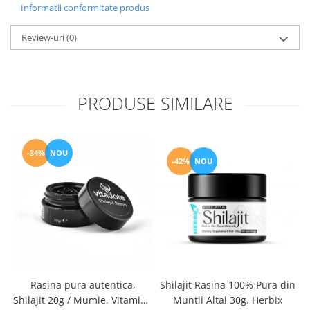
Informatii conformitate produs
Review-uri
(0)
PRODUSE SIMILARE
-34%
NOU
-42%
NOU
G
Rasina pura autentica,
Shilajit Rasina 100% Pura din
Shilajit 20g / Mumie, Vitamine
Muntii Altai 30g. Herbix