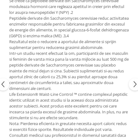
Se crede ca peptidele derivate din Saccharomyces cerevisiae
moduleaza hormonii care regleaza apetitul in creier prin efectul
lor asupra neuropeptidei Y (NPY) .2
Peptidele derivate din Saccharomyces cerevisiae reduc activitatea
enzimelor responsabile pentru fabricarea grasimilor din excesul
de energie din alimente, in special glucoza-6-fosfat dehidrogenaza
(G6PD) si enzima malica (ME) .3,4
Rezultatul este o reducere a aportului de alimente si sprijin
suplimentar pentru reducerea grasimii abdominale.
Intr-un studiu recent efectuat la om, participantii de sex masculin
si feminin de varsta mica pana la varsta mijlocie au luat 500 mg de
peptide derivate de Saccharomyces cerevisiae sau placebo
inainte de micul dejun si cina. Subiectii suplimentati si-au redus
aportul zilnic de calorii cu 25,3% si au pierdut aproape doua
centimetri de circumferinta a taliei, sau aproximativ doua
dimensiuni ale centurii.
Life Extension® Waist-Line Control ™ contine complexul peptidic
identic utilizat in acest studiu si la aceeasi doza administrata
acestor subiecti. Acest produs este excelent pentru cei care
incearca sa piarda excesul de grasime abdominala. In plus, nu are
stimulente si nu are efecte secundare.
Nota: Pierderea eficienta in greutate necesita aport caloric redus
si exercitii fizice sporite. Rezultatele individuale pot varia.
Consultati medicul sau profesionistul in domeniul sanatatii daca