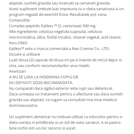
alaptati, sunteti gravida sau incercati sa ramaneti gravida.
Acest supliment trebuie luat impreuna cu o dieta sanatoasa si un
program regulat de exercitii fizice. Rezultatele pot varia.
Compozitie:
Complex peptidic Eatless ™ (S. cerevisiae) 500 mg
Alte ingrediente: celuloza vegetala (capsula), celuloza
microcristalina, silice, fosfat tricalcic, stearat vegetal, acid stearic.
Non-OMG
Eatless™ este o marca comerciala a Neo Cremar Co., LTD.
Dozare si utilizare
Luati doua (2) capsule de doua ori pe zi inainte de micul dejun si
cina, sau conform recomandarilor unui medic.
Avertizari
A NU SE LASA LA INDEMANA COPIILOR.
NU DEPASITI DOZA RECOMANDATA.
Nu cumparati daca sigiliul exterior este rupt sau deteriorat.
Daca urmeaza un tratament pentru o afectiune sau daca sunteti
gravida sau alaptati, va rugam sa consultati mai intai medicul
dumneavoastra.
Un supliment alimentar nu trebuie utilizat ca inlocuitor pentru o
dieta variata si echilibrata si un stil de viata sanatos. A se pastra
bine inchis intr-un loc racoros si uscat.