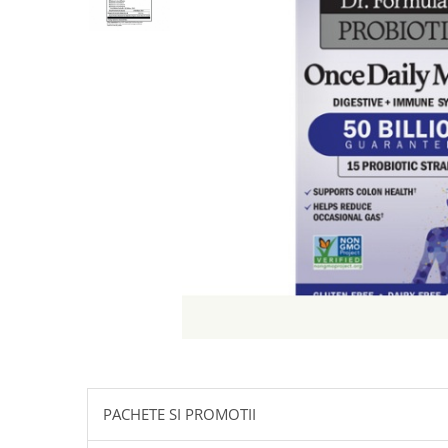
Goli
Healthy Origins
Herbix
Jarrow Formulas
Life Extension
Natrol
Neocell
Nordic Naturals
OLY
Perfect KETO
Pileje Laboratoire
Pro Tan
Pure Nutrition USA
Purovitalis
PACHETE SI PROMOTII
Quicksilver Scientific