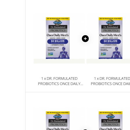
Sanct Bernhard
Seeking Health
Solgar
Thorne Research
Trace Minerals
Vitadote
Vital Nutrients
Vital Proteins
EFX Sports
1 x DR. FORMULATED
1 x DR. FORMULATE
PROBIOTICS ONCE DAILY
PROBIOTICS ONCE DAI
NOW Foods
MEN'S SHELF-STABLE 30
MEN'S SHELF-STABLE 
CAPSULE - GARDEN OF LIFE
CAPSULE - GARDEN OF L
Nutricost