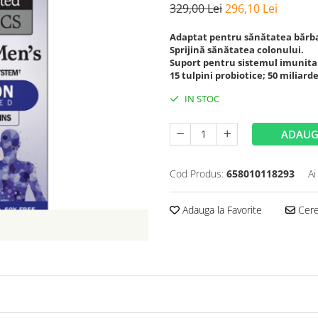
329,00 Lei
296,10 Lei
Adaptat pentru sănătatea bărba
Sprijină sănătatea colonului.
Suport pentru sistemul imunita
15 tulpini probiotice; 50 miliar
IN STOC
ADAUG
Cod Produs:
658010118293
Ai
Adauga la Favorite
Cere 