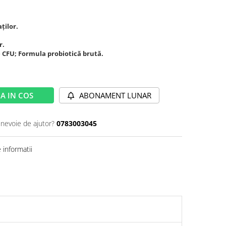
ților.
r.
de CFU; Formula probiotică brută.
A IN COS
ABONAMENT LUNAR
 nevoie de ajutor?
0783003045
informatii