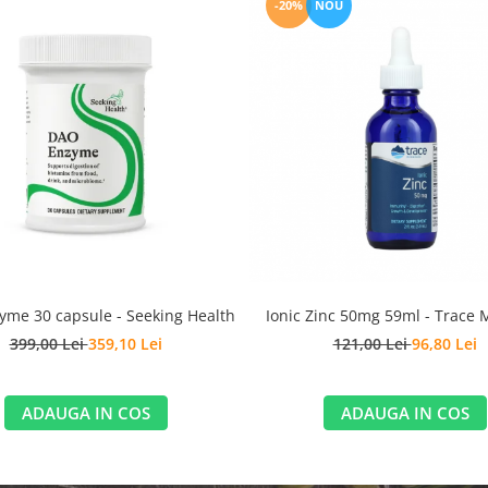
-20%
NOU
Ionic Zinc 50mg 59ml - Trace 
me 30 capsule - Seeking Health
121,00 Lei
96,80 Lei
399,00 Lei
359,10 Lei
ADAUGA IN COS
ADAUGA IN COS