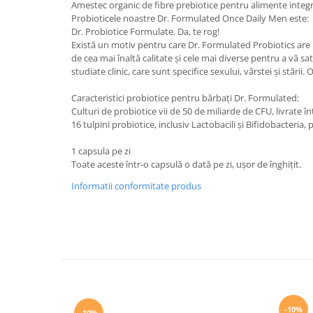
Amestec organic de fibre prebiotice pentru alimente integ
Probioticele noastre Dr. Formulated Once Daily Men este:
Dr. Probiotice Formulate. Da, te rog!
Există un motiv pentru care Dr. Formulated Probiotics are p
de cea mai înaltă calitate și cele mai diverse pentru a vă s
studiate clinic, care sunt specifice sexului, vârstei și stări
Caracteristici probiotice pentru bărbați Dr. Formulated:
Culturi de probiotice vii de 50 de miliarde de CFU, livrate înt
16 tulpini probiotice, inclusiv Lactobacili și Bifidobacteri
1 capsula pe zi
Toate aceste într-o capsulă o dată pe zi, ușor de înghițit.
Informatii conformitate produs
-10%
-10%