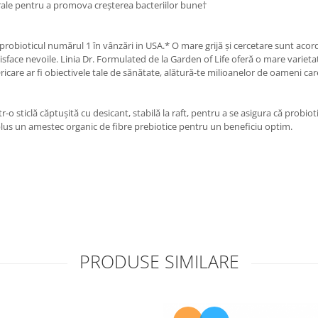
rale pentru a promova creșterea bacteriilor bune†
robioticul numărul 1 în vânzări in USA.* O mare grijă și cercetare sunt acorda
atisface nevoile. Linia Dr. Formulated de la Garden of Life oferă o mare variet
i. Oricare ar fi obiectivele tale de sănătate, alătură-te milioanelor de oameni c
r-o sticlă căptușită cu desicant, stabilă la raft, pentru a se asigura că probioti
a, plus un amestec organic de fibre prebiotice pentru un beneficiu optim.
PRODUSE SIMILARE