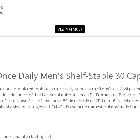
0%
30G.
VEZI MAI MULT
nce Daily Men's Shelf-Stable 30 Cap
cu Dr. Formulated Probiotics Once Daily Men’s. Știm că preferați să vă petre
 tine, deoarece bărbații au nevoi unice. Încercați Dr. Formulated Probiotic
ce într-o capsulă zilnică, am inclus 50 de miliarde de CFU din 16 tulpini diverse
ului și a sistemului digestiv.† Există, de asemenea, amestecul nostru de fibr
susține sănătatea bărbaților†