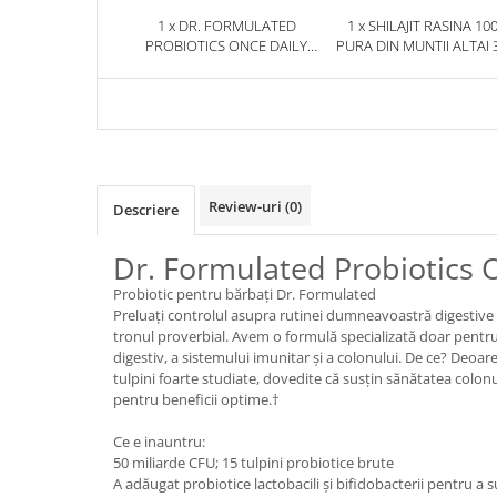
1 x DR. FORMULATED
1 x SHILAJIT RASINA 10
PROBIOTICS ONCE DAILY
PURA DIN MUNTII ALTAI 
MEN'S SHELF-STABLE 30
HERBIX
CAPSULE - GARDEN OF LIFE
Review-uri
(0)
Descriere
Dr. Formulated Probiotics O
Probiotic pentru bărbați Dr. Formulated
Preluați controlul asupra rutinei dumneavoastră digestive 
tronul proverbial. Avem o formulă specializată doar pentru
digestiv, a sistemului imunitar și a colonului. De ce? Deoare
tulpini foarte studiate, dovedite că susțin sănătatea colon
pentru beneficii optime.†
Ce e inauntru:
50 miliarde CFU; 15 tulpini probiotice brute
A adăugat probiotice lactobacili și bifidobacterii pentru a 