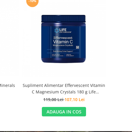
-10%
-10%
Minerals
Supliment Alimentar Effervescent Vitamin
Enhanced S
C Magnesium Crystals 180 g Life
Probioti
Extension
119,00 Lei
107,10 Lei
1
ADAUGA IN COS