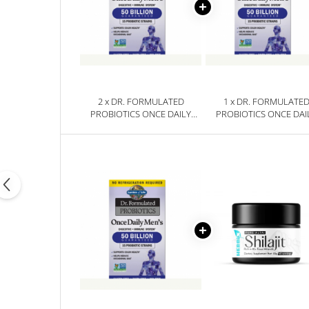
2 x DR. FORMULATED
1 x DR. FORMULATE
PROBIOTICS ONCE DAILY
PROBIOTICS ONCE DAI
MEN'S SHELF-STABLE 30
MEN'S SHELF-STABLE 
CAPSULE - GARDEN OF LIFE
CAPSULE - GARDEN OF L