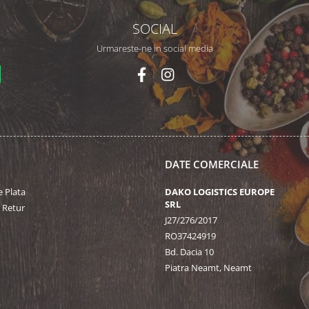
SOCIAL
Urmareste-ne in social media
DATE COMERCIALE
 Plata
DAKO LOGISTICS EUROPE
SRL
e Retur
J27/276/2017
RO37424919
Bd. Dacia 10
Piatra Neamt, Neamt