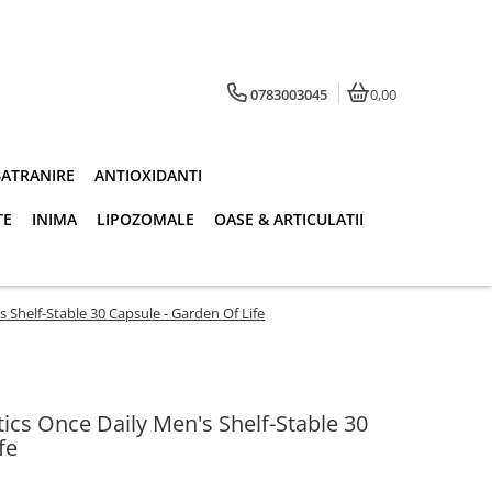
0783003045
0,00
BATRANIRE
ANTIOXIDANTI
TE
INIMA
LIPOZOMALE
OASE & ARTICULATII
 Shelf-Stable 30 Capsule - Garden Of Life
ics Once Daily Men's Shelf-Stable 30
fe