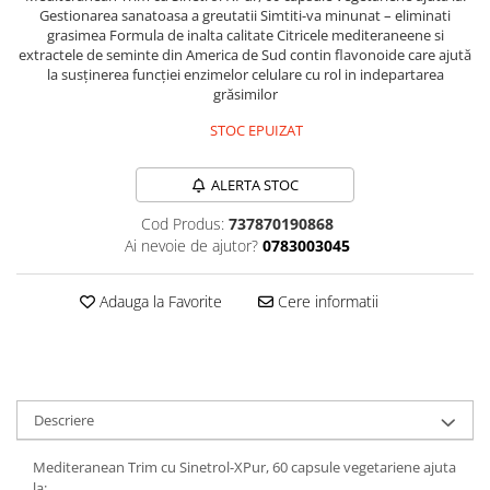
Gestionarea sanatoasa a greutatii Simtiti-va minunat – eliminati
Sanct Bernhard
grasimea Formula de inalta calitate Citricele mediteraneene si
Seeking Health
extractele de seminte din America de Sud contin flavonoide care ajută
la susținerea funcției enzimelor celulare cu rol in indepartarea
Solgar
grăsimilor
Thorne Research
STOC EPUIZAT
Trace Minerals
ALERTA STOC
Vitadote
Vital Nutrients
Cod Produs:
737870190868
Ai nevoie de ajutor?
0783003045
Vital Proteins
EFX Sports
Adauga la Favorite
Cere informatii
NOW Foods
Nutricost
Descriere
Mediteranean Trim cu Sinetrol-XPur, 60 capsule vegetariene ajuta
la: