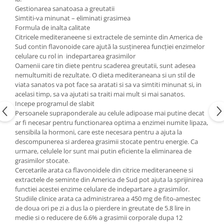
Gestionarea sanatoasa a greutatii
Simtiti-va minunat – eliminati grasimea
Formula de inalta calitate
Citricele mediteraneene si extractele de seminte din America de
Sud contin flavonoide care ajută la susținerea funcției enzimelor
celulare cu rol in indepartarea grasimilor
Oamenii care tin diete pentru scaderea greutatii, sunt adesea
nemultumiti de rezultate. O dieta mediteraneana si un stil de
viata sanatos va pot face sa aratati si sa va simtiti minunat si, in
acelasi timp, sa va ajutati sa traiti mai mult si mai sanatos.
Incepe programul de slabit
Persoanele supraponderale au celule adipoase mai putine decat
ar fi necesar pentru functionarea optima a enzimei numite lipaza,
sensibila la hormoni, care este necesara pentru a ajuta la
descompunerea si arderea grasimii stocate pentru energie. Ca
urmare, celulele lor sunt mai putin eficiente la eliminarea de
grasimilor stocate.
Cercetarile arata ca flavonoidele din citrice mediteraneene si
extractele de seminte din America de Sud pot ajuta la sprijinirea
functiei acestei enzime celulare de indepartare a grasimilor.
Studiile clinice arata ca administrarea a 450 mg de fito-amestec
de doua ori pe zi a dus la o pierdere in greutate de 5.8 lire in
medie si o reducere de 6.6% a grasimii corporale dupa 12