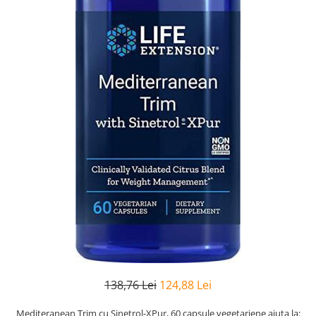
Goli
Healthy Origins
Herbix
Jarrow Formulas
Life Extension
Natrol
Neocell
Nordic Naturals
OLY
Perfect KETO
Pileje Laboratoire
Pro Tan
Pure Nutrition USA
138,76 Lei
124,88 Lei
Purovitalis
Quicksilver Scientific
Mediteranean Trim cu Sinetrol-XPur, 60 capsule vegetariene ajuta la: