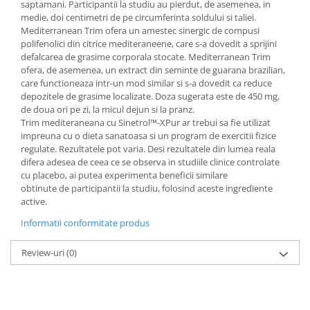
saptamani. Participantii la studiu au pierdut, de asemenea, in
medie, doi centimetri de pe circumferinta soldului si taliei.
Mediterranean Trim ofera un amestec sinergic de compusi
polifenolici din citrice mediteraneene, care s-a dovedit a sprijini
defalcarea de grasime corporala stocate. Mediterranean Trim
ofera, de asemenea, un extract din seminte de guarana brazilian,
care functioneaza intr-un mod similar si s-a dovedit ca reduce
depozitele de grasime localizate. Doza sugerata este de 450 mg,
de doua ori pe zi, la micul dejun si la pranz.
Trim mediteraneana cu Sinetrol™-XPur ar trebui sa fie utilizat
impreuna cu o dieta sanatoasa si un program de exercitii fizice
regulate. Rezultatele pot varia. Desi rezultatele din lumea reala
difera adesea de ceea ce se observa in studiile clinice controlate
cu placebo, ai putea experimenta beneficii similare
obtinute de participantii la studiu, folosind aceste ingrediente
active.
Informatii conformitate produs
Review-uri
(0)