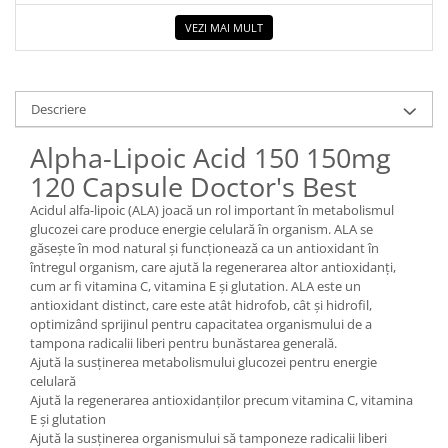
VEZI MAI MULT
Descriere
Alpha-Lipoic Acid 150 150mg
120 Capsule Doctor's Best
Acidul alfa-lipoic (ALA) joacă un rol important în metabolismul
glucozei care produce energie celulară în organism. ALA se
găsește în mod natural și funcționează ca un antioxidant în
întregul organism, care ajută la regenerarea altor antioxidanți,
cum ar fi vitamina C, vitamina E și glutation. ALA este un
antioxidant distinct, care este atât hidrofob, cât și hidrofil,
optimizând sprijinul pentru capacitatea organismului de a
tampona radicalii liberi pentru bunăstarea generală.
Ajută la susținerea metabolismului glucozei pentru energie
celulară
Ajută la regenerarea antioxidanților precum vitamina C, vitamina
E și glutation
Ajută la susținerea organismului să tamponeze radicalii liberi