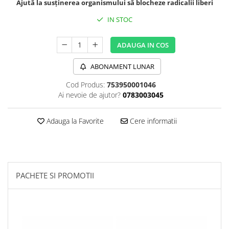
Ajută la susținerea organismului să blocheze radicalii liberi
Sanct Bernhard
IN STOC
Seeking Health
Solgar
ADAUGA IN COS
Thorne Research
ABONAMENT LUNAR
Trace Minerals
Cod Produs:
753950001046
Vitadote
Ai nevoie de ajutor?
0783003045
Vital Nutrients
Vital Proteins
Adauga la Favorite
Cere informatii
EFX Sports
NOW Foods
Nutricost
PACHETE SI PROMOTII