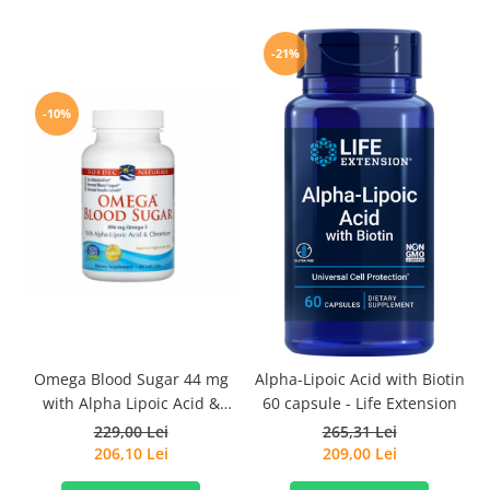
-21%
-10%
Omega Blood Sugar 44 mg
Alpha-Lipoic Acid with Biotin
with Alpha Lipoic Acid &
60 capsule - Life Extension
Chromium 60 Soft Gels -
229,00 Lei
265,31 Lei
Nordic Naturals
206,10 Lei
209,00 Lei