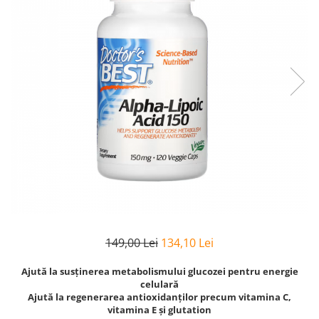
Goli
Healthy Origins
Herbix
Jarrow Formulas
Life Extension
Natrol
Neocell
Nordic Naturals
OLY
Perfect KETO
Pileje Laboratoire
149,00 Lei
134,10 Lei
Pro Tan
Pure Nutrition USA
Ajută la susținerea metabolismului glucozei pentru energie
celulară
Purovitalis
Ajută la regenerarea antioxidanților precum vitamina C,
Quicksilver Scientific
vitamina E și glutation