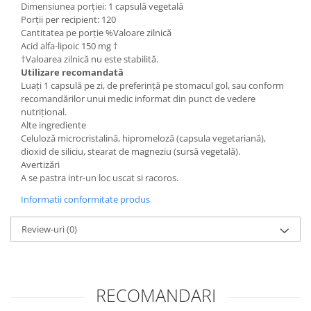
Dimensiunea porției: 1 capsulă vegetală
Porții per recipient: 120
Cantitatea pe porție %Valoare zilnică
Acid alfa-lipoic 150 mg †
†Valoarea zilnică nu este stabilită.
Utilizare recomandată
Luați 1 capsulă pe zi, de preferință pe stomacul gol, sau conform
recomandărilor unui medic informat din punct de vedere
nutrițional.
Alte ingrediente
Celuloză microcristalină, hipromeloză (capsula vegetariană),
dioxid de siliciu, stearat de magneziu (sursă vegetală).
Avertizări
A se pastra intr-un loc uscat si racoros.
Informatii conformitate produs
Review-uri
(0)
RECOMANDARI