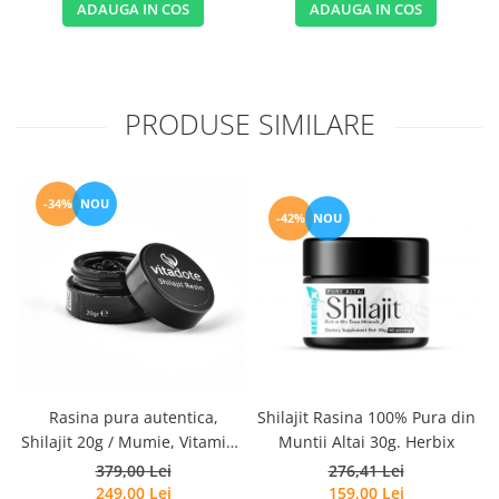
ADAUGA IN COS
ADAUGA IN COS
PRODUSE SIMILARE
-34%
NOU
-42%
NOU
Rasina pura autentica,
Shilajit Rasina 100% Pura din
Shilajit 20g / Mumie, Vitamine
Muntii Altai 30g. Herbix
si Micronutrienti - Vitadote
379,00 Lei
276,41 Lei
249,00 Lei
159,00 Lei