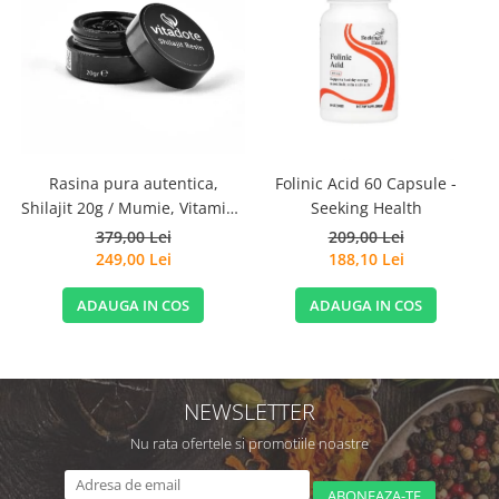
Rasina pura autentica,
S
Folinic Acid 60 Capsule -
Shilajit 20g / Mumie, Vitamine
Seeking Health
si Micronutrienti - Vitadote
379,00 Lei
209,00 Lei
249,00 Lei
188,10 Lei
ADAUGA IN COS
ADAUGA IN COS
NEWSLETTER
Nu rata ofertele si promotiile noastre