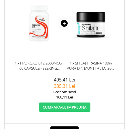
1 x HYDROXO B12 2000MCG
1 x SHILAJIT RASINA 100%
60 CAPSULE - SEEKING
PURA DIN MUNTII ALTAI 30G.
HEALTH
HERBIX
495,41 Lei
335,31 Lei
Economisesti
160,11 Lei
CUMPARA-LE IMPREUNA