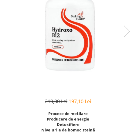
Goli
Healthy Origins
Herbix
Jarrow Formulas
Life Extension
Natrol
Neocell
Nordic Naturals
OLY
Perfect KETO
Pileje Laboratoire
219,00 Lei
197,10 Lei
Pro Tan
Pure Nutrition USA
Procese de metilare
Producere de energie
Purovitalis
Detoxifiere
Nivelurile de homocisteină
Quicksilver Scientific