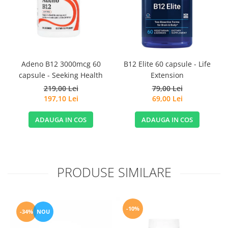
Adeno B12 3000mcg 60
B12 Elite 60 capsule - Life
capsule - Seeking Health
Extension
N
219,00 Lei
79,00 Lei
197,10 Lei
69,00 Lei
ADAUGA IN COS
ADAUGA IN COS
PRODUSE SIMILARE
-10%
-34%
NOU