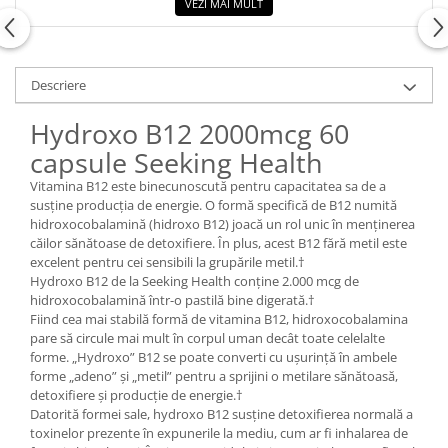
VEZI MAI MULT
Descriere
Hydroxo B12 2000mcg 60
capsule Seeking Health
Vitamina B12 este binecunoscută pentru capacitatea sa de a
susține producția de energie. O formă specifică de B12 numită
hidroxocobalamină (hidroxo B12) joacă un rol unic în menținerea
căilor sănătoase de detoxifiere. În plus, acest B12 fără metil este
excelent pentru cei sensibili la grupările metil.†
Hydroxo B12 de la Seeking Health conține 2.000 mcg de
hidroxocobalamină într-o pastilă bine digerată.†
Fiind cea mai stabilă formă de vitamina B12, hidroxocobalamina
pare să circule mai mult în corpul uman decât toate celelalte
forme. „Hydroxo” B12 se poate converti cu ușurință în ambele
forme „adeno” și „metil” pentru a sprijini o metilare sănătoasă,
detoxifiere și producție de energie.†
Datorită formei sale, hydroxo B12 susține detoxifierea normală a
toxinelor prezente în expunerile la mediu, cum ar fi inhalarea de