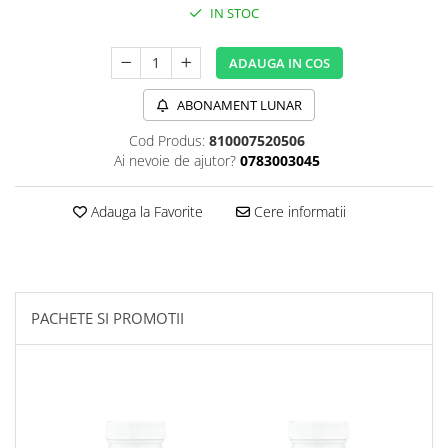
IN STOC
Sanct Bernhard
Seeking Health
ADAUGA IN COS
Solgar
ABONAMENT LUNAR
Thorne Research
Cod Produs:
810007520506
Trace Minerals
Ai nevoie de ajutor?
0783003045
Vitadote
Vital Nutrients
Adauga la Favorite
Cere informatii
Vital Proteins
EFX Sports
NOW Foods
PACHETE SI PROMOTII
Nutricost