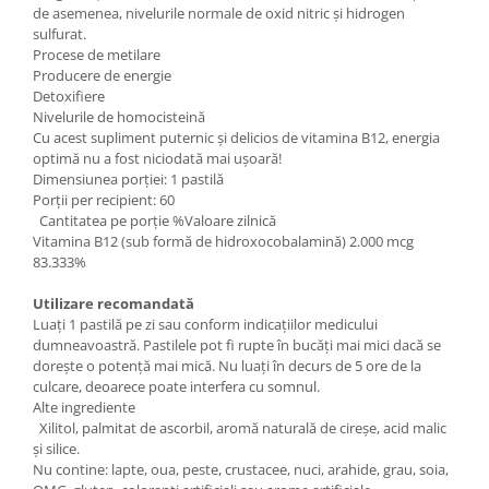
de asemenea, nivelurile normale de oxid nitric și hidrogen
sulfurat.
Procese de metilare
Producere de energie
Detoxifiere
Nivelurile de homocisteină
Cu acest supliment puternic și delicios de vitamina B12, energia
optimă nu a fost niciodată mai ușoară!
Dimensiunea porției: 1 pastilă
Porții per recipient: 60
Cantitatea pe porție %Valoare zilnică
Vitamina B12 (sub formă de hidroxocobalamină) 2.000 mcg
83.333%
Utilizare recomandată
Luați 1 pastilă pe zi sau conform indicațiilor medicului
dumneavoastră. Pastilele pot fi rupte în bucăți mai mici dacă se
dorește o potență mai mică. Nu luați în decurs de 5 ore de la
culcare, deoarece poate interfera cu somnul.
Alte ingrediente
Xilitol, palmitat de ascorbil, aromă naturală de cireșe, acid malic
și silice.
Nu contine: lapte, oua, peste, crustacee, nuci, arahide, grau, soia,