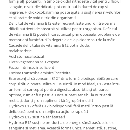
fum și alți poluanți. În timp ce oxidul nitric este vital pentru fluxul
sanguin, nivelurile ridicate pot contribui la dureri de cap și
migrene. Hidroxocobalamina poate ajuta la susținerea nivelurilor
echilibrate de oxid nitric din organism.†
Deficitul de vitamina B12 este frecvent. Este unul dintre cei mai
dificili nutrienți de absorbit și utilizat pentru organism. Deficitul
de vitamina B12 poate fi caracterizat prin oboseală, probleme de
memorie și furnicături în degetele de la picioare sau de la mâini.
Cauzele deficitului de vitamina B12 pot include:
malabsorbție
Acid stomacal scăzut
Dieta vegetariana sau vegana
Factor intrinsec insuficient
Enzime transcobalaminice încetinite
Este esențial să consumi B12 într-o formă biodisponibilă pe care
corpul tău o poate utiliza cu ușurință. În mod ideal, B12 este într-
un format conceput pentru digestia, absorbția și utilizarea
optime, cum ar fi o pastilă. Dacă sunteți sensibil la nutrienții
metilați, doriți și un supliment fără grupări metil.†
Hydroxo B12 oferă B12 biodisponibil, fără metil, într-o pastilă
delicioasă pentru un sprijin cu acțiune rapidă.†
Hydroxo B12 susține sănătatea:†
Hydroxo B12 susține producția de energie sănătoasă, celulele
sanguine și metilarea. Această formă unică, nemetilată, susține,