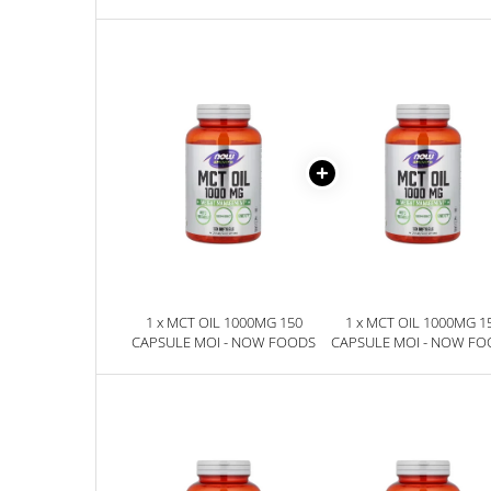
Sanct Bernhard
Seeking Health
Solgar
Thorne Research
Trace Minerals
Vitadote
Vital Nutrients
Vital Proteins
EFX Sports
1 x MCT OIL 1000MG 150
1 x MCT OIL 1000MG 1
NOW Foods
CAPSULE MOI - NOW FOODS
CAPSULE MOI - NOW F
Nutricost