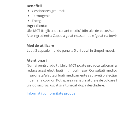
Beneficii
Gestionarea greutatii
Termogenic
Energie
Ingrediente
Ulei MCT (trigliceride cu lant mediu) (din ulei de cocos/sam
Alte ingrediente: Capsula gelatinoasa moale [gelatina bovina
Mod de utilizare
Luati 3 capsule moi de pana la 5 ori pe zi, in timpul mesei.
Atentionari
Numai pentru adulti. Uleiul MCT poate provoca tulburari ga
reduce acest efect, luati in timpul mesei. Consultati medicu
insarcinata/alaptati, luati medicamente sau aveti o afectiun
indemana copiilor. Pot aparea variatii naturale de culoare l
un loc racoros, uscat si intunecat dupa deschidere.
Informatii conformitate produs