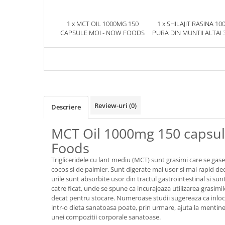
1 x MCT OIL 1000MG 150
1 x SHILAJIT RASINA 10
CAPSULE MOI - NOW FOODS
PURA DIN MUNTII ALTAI 
HERBIX
Review-uri
(0)
Descriere
MCT Oil 1000mg 150 capsu
Foods
Trigliceridele cu lant mediu (MCT) sunt grasimi care se gase
cocos si de palmier. Sunt digerate mai usor si mai rapid dec
urile sunt absorbite usor din tractul gastrointestinal si su
catre ficat, unde se spune ca incurajeaza utilizarea grasim
decat pentru stocare. Numeroase studii sugereaza ca inlocu
intr-o dieta sanatoasa poate, prin urmare, ajuta la mentine
unei compozitii corporale sanatoase.