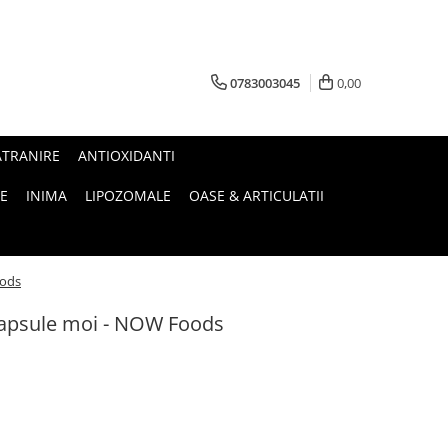
0783003045
0,00
ATRANIRE
ANTIOXIDANTI
E
INIMA
LIPOZOMALE
OASE & ARTICULATII
oods
apsule moi - NOW Foods