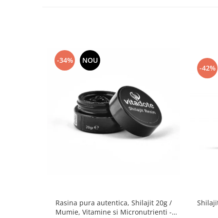
-34%
NOU
-42%
Rasina pura autentica, Shilajit 20g /
Shilaj
Mumie, Vitamine si Micronutrienti -