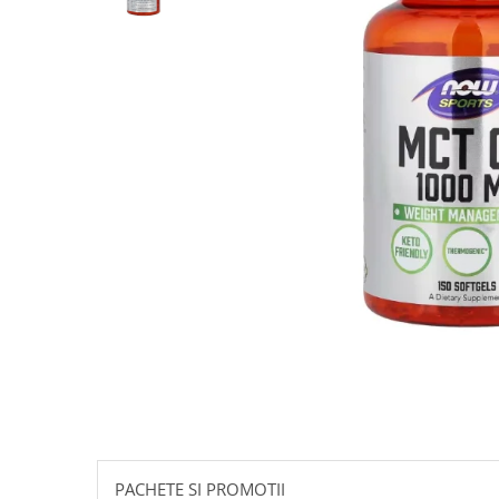
Goli
Healthy Origins
Herbix
Jarrow Formulas
Life Extension
Natrol
Neocell
Nordic Naturals
OLY
Perfect KETO
Pileje Laboratoire
Pro Tan
Pure Nutrition USA
Purovitalis
Quicksilver Scientific
PACHETE SI PROMOTII