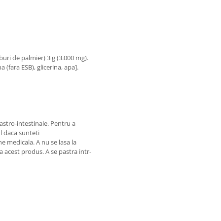
buri de palmier) 3 g (3.000 mg).
 (fara ESB), glicerina, apa].
stro-intestinale. Pentru a
l daca sunteti
e medicala. A nu se lasa la
a acest produs. A se pastra intr-