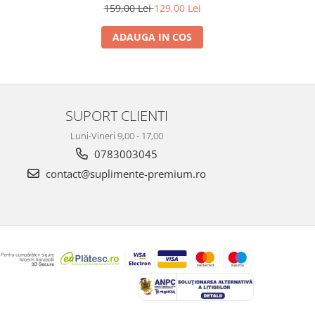
159,00 Lei
129,00 Lei
3
ADAUGA IN COS
SUPORT CLIENTI
Luni-Vineri 9,00 - 17,00
0783003045
contact@suplimente-premium.ro