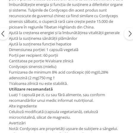
îmbunătățește energia și funcția de susținere a diferitelor organe
și sisteme. Tulpinile de Cordyceps din acest produs sunt
recunoscute de guvernul chinez ca fiind similare cu Cordyceps
sinensis sălbatic, o ciupercă rară care crește peste 15.000 de
picioare în regiunile Tibetan Highlands din China.
Ajută la creșterea energiei și la îmbunătățirea vitalității generale
Ajută la susținerea sănătății plămânilor
Ajută la susținerea funcției hepatice
Dimensiunea porției: 1 capsulă vegetală
Porții per recipient: 60 porții
Cantitatea pe porție %Valoare zilnică
Cordyceps sinensis (mieliu)
Furnizarea de minimum 8% acid cordicepic (60 mg)0,28%
adenozină (2 mg)750 mg †
†Valoarea zilnică nu este stabilită.
Utilizare recomandată
Luați 1 capsulă pe zi, cu sau fără alimente, sau conform
recomandărilor unui medic informat nutrițional.
Alte ingrediente
Celuloză modificată (capsula vegetariană), celuloză
microcristalină, silicat de magneziu.
Avertizări
Notă: Cordyceps are proprietăți ușoare de subțiere a sângelui.