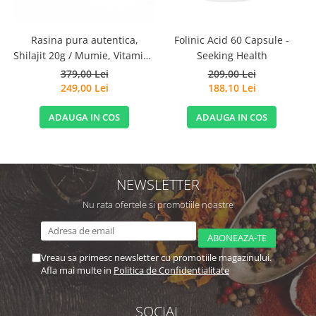
Rasina pura autentica,
Folinic Acid 60 Capsule -
S
Shilajit 20g / Mumie, Vitamine
Seeking Health
si Micronutrienti - Vitadote
379,00 Lei
209,00 Lei
249,00 Lei
188,10 Lei
ADAUGA IN COS
ADAUGA IN COS
NEWSLETTER
Nu rata ofertele si promotiile noastre
Vreau sa primesc newsletter cu promotiile magazinului.
Afla mai multe in
Politica de Confidentialitate
SOCIAL