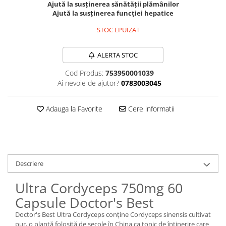
Ajută la susținerea sănătății plămânilor
Sanct Bernhard
Ajută la susținerea funcției hepatice
Seeking Health
STOC EPUIZAT
Solgar
ALERTA STOC
Thorne Research
Trace Minerals
Cod Produs:
753950001039
Ai nevoie de ajutor?
0783003045
Vitadote
Vital Nutrients
Adauga la Favorite
Cere informatii
Vital Proteins
EFX Sports
NOW Foods
Descriere
Nutricost
Ultra Cordyceps 750mg 60
Capsule Doctor's Best
Doctor's Best Ultra Cordyceps conține Cordyceps sinensis cultivat
pur, o plantă folosită de secole în China ca tonic de întinerire care