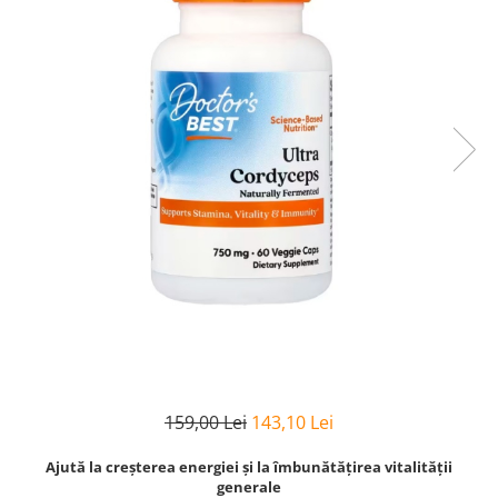
Goli
Healthy Origins
Herbix
Jarrow Formulas
Life Extension
Natrol
Neocell
Nordic Naturals
OLY
Perfect KETO
Pileje Laboratoire
Pro Tan
Pure Nutrition USA
159,00 Lei
143,10 Lei
Purovitalis
Ajută la creșterea energiei și la îmbunătățirea vitalității
Quicksilver Scientific
generale