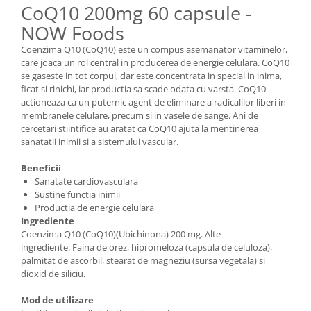
CoQ10 200mg 60 capsule -
NOW Foods
Coenzima Q10 (CoQ10) este un compus asemanator vitaminelor,
care joaca un rol central in producerea de energie celulara. CoQ10
se gaseste in tot corpul, dar este concentrata in special in inima,
ficat si rinichi, iar productia sa scade odata cu varsta. CoQ10
actioneaza ca un puternic agent de eliminare a radicalilor liberi in
membranele celulare, precum si in vasele de sange. Ani de
cercetari stiintifice au aratat ca CoQ10 ajuta la mentinerea
sanatatii inimii si a sistemului vascular.
Beneficii
Sanatate cardiovasculara
Sustine functia inimii
Productia de energie celulara
Ingrediente
Coenzima Q10 (CoQ10)(Ubichinona) 200 mg. Alte
ingrediente: Faina de orez, hipromeloza (capsula de celuloza),
palmitat de ascorbil, stearat de magneziu (sursa vegetala) si
dioxid de siliciu.
Mod de utilizare