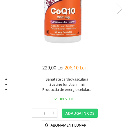
Goli
Healthy Origins
Herbix
Jarrow Formulas
Life Extension
Natrol
Neocell
Nordic Naturals
229,00 Lei
206,10 Lei
OLY
Sanatate cardiovasculara
Perfect KETO
Sustine functia inimii
Pileje Laboratoire
Productia de energie celulara
Pro Tan
IN STOC
Pure Nutrition USA
ADAUGA IN COS
Purovitalis
Quicksilver Scientific
ABONAMENT LUNAR