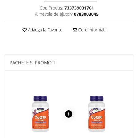
Sanct Bernhard
Cod Produs:
733739031761
Ai nevoie de ajutor?
0783003045
Seeking Health
Solgar
Adauga la Favorite
Cere informatii
Thorne Research
Trace Minerals
Vitadote
PACHETE SI PROMOTII
Vital Nutrients
Vital Proteins
EFX Sports
NOW Foods
Nutricost